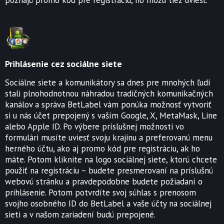
Prihlásenie cez sociálne siete
Sociálne siete a komunikátory sa dnes pre mnohých ľudí
stali plnohodnotnou náhradou tradičných komunikačných
kanálov a správa BetLabel vám ponúka možnosť vytvoriť
si u nás účet prepojený s vaším Google, X, MetaMask, Line
alebo Apple ID. Po výbere príslušnej možnosti vo
formulári musíte uviesť svoju krajinu a preferovanú menu
herného účtu, ako aj promo kód pre registráciu, ak ho
máte. Potom kliknite na logo sociálnej siete, ktorú chcete
použiť na registráciu – budete presmerovaní na príslušnú
webovú stránku a pravdepodobne budete požiadaní o
prihlásenie. Potom potvrdíte svoj súhlas s prenosom
svojho osobného ID do BetLabel a vaše účty na sociálnej
sieti a v našom zariadení budú prepojené.