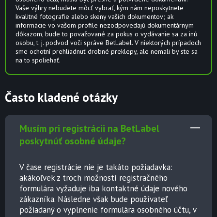
Vaše výhry nebudete môcť vybrať, kým nám neposkytnete
kvalitné fotografie alebo skeny vašich dokumentov; ak
informácie vo vašom profile nezodpovedajú dokumentárnym
dôkazom, bude to považované za pokus o vydávanie sa za inú
osobu, t. j. podvod voči správe BetLabel. V niektorých prípadoch
sme ochotní prehliadnuť drobné preklepy, ale nemali by ste sa
na to spoliehať.
Často kladené otázky
Musím pri registrácii na BetLabel
poskytnúť osobné údaje?
V čase registrácie nie je takáto požiadavka:
akákoľvek z troch možností registračného
formulára vyžaduje iba kontaktné údaje nového
zákazníka. Následne však bude používateľ
požiadaný o vyplnenie formulára osobného účtu, v