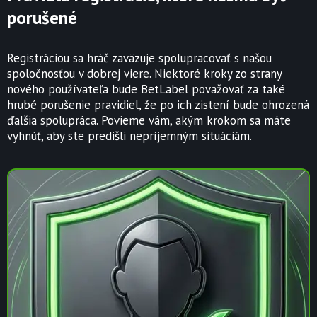
porušené
Registráciou sa hráč zaväzuje spolupracovať s našou
spoločnosťou v dobrej viere. Niektoré kroky zo strany
nového používateľa bude BetLabel považovať za také
hrubé porušenie pravidiel, že po ich zistení bude ohrozená
ďalšia spolupráca. Povieme vám, akým krokom sa máte
vyhnúť, aby ste predišli nepríjemným situáciám.