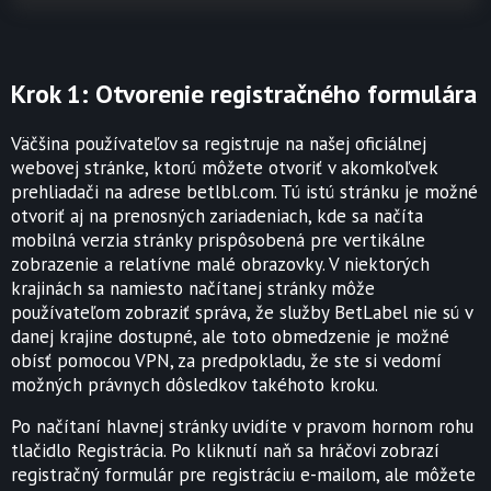
Krok 1: Otvorenie registračného formulára
Väčšina používateľov sa registruje na našej oficiálnej
webovej stránke, ktorú môžete otvoriť v akomkoľvek
prehliadači na adrese betlbl.com. Tú istú stránku je možné
otvoriť aj na prenosných zariadeniach, kde sa načíta
mobilná verzia stránky prispôsobená pre vertikálne
zobrazenie a relatívne malé obrazovky. V niektorých
krajinách sa namiesto načítanej stránky môže
používateľom zobraziť správa, že služby BetLabel nie sú v
danej krajine dostupné, ale toto obmedzenie je možné
obísť pomocou VPN, za predpokladu, že ste si vedomí
možných právnych dôsledkov takéhoto kroku.
Po načítaní hlavnej stránky uvidíte v pravom hornom rohu
tlačidlo Registrácia. Po kliknutí naň sa hráčovi zobrazí
registračný formulár pre registráciu e-mailom, ale môžete