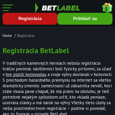
Registrácia
Prihlásiť sa
Home
/
Registrácia
Registrácia BetLabel
V tradičných kamenných herniach nebola registrácia
hráčov povinná: návštevníci boli fyzicky prítomní, za účasť
v
hre platili hotovosťou
a svoje výhry dostávali v hotovosti.
S prechodom hazardného priemyslu na internet sa všetko
dramaticky zmenilo: zamestnanci už zákazníka nevidí, hoci
stále musia jasne chápať, že má právo na obsluhu; je tiež
potrebné nejakým spôsobom určiť, kto vkladá peniaze,
uzatvára stávky a má nárok na výhry. Všetky tieto úlohy sa
riešia prostredníctvom registrácie – poďme si povedať,
ako to funguje v prípade
BetLabel
.