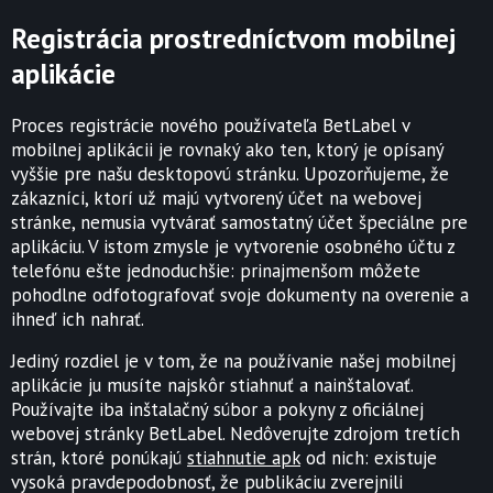
Registrácia prostredníctvom mobilnej
aplikácie
Proces registrácie nového používateľa BetLabel v
mobilnej aplikácii je rovnaký ako ten, ktorý je opísaný
vyššie pre našu desktopovú stránku. Upozorňujeme, že
zákazníci, ktorí už majú vytvorený účet na webovej
stránke, nemusia vytvárať samostatný účet špeciálne pre
aplikáciu. V istom zmysle je vytvorenie osobného účtu z
telefónu ešte jednoduchšie: prinajmenšom môžete
pohodlne odfotografovať svoje dokumenty na overenie a
ihneď ich nahrať.
Jediný rozdiel je v tom, že na používanie našej mobilnej
aplikácie ju musíte najskôr stiahnuť a nainštalovať.
Používajte iba inštalačný súbor a pokyny z oficiálnej
webovej stránky BetLabel. Nedôverujte zdrojom tretích
strán, ktoré ponúkajú
stiahnutie apk
od nich: existuje
vysoká pravdepodobnosť, že publikáciu zverejnili