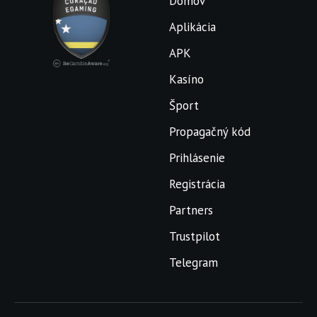
Domov
Aplikácia
APK
Kasíno
Šport
Propagačný kód
Prihlásenie
Registrácia
Partners
Trustpilot
Telegram