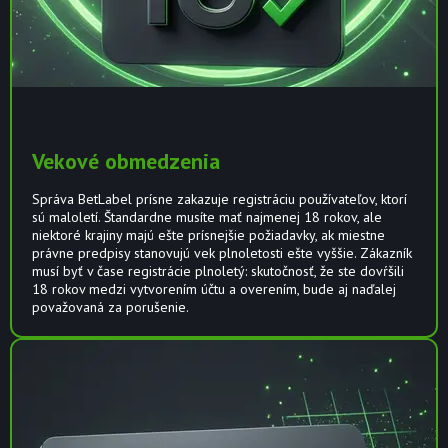
Vekové obmedzenia
Správa BetLabel prísne zakazuje registráciu používateľov, ktorí
sú maloletí. Štandardne musíte mať najmenej 18 rokov, ale
niektoré krajiny majú ešte prísnejšie požiadavky, ak miestne
právne predpisy stanovujú vek plnoletosti ešte vyššie. Zákazník
musí byť v čase registrácie plnoletý: skutočnosť, že ste dovŕšili
18 rokov medzi vytvorením účtu a overením, bude aj naďalej
považovaná za porušenie.