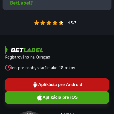
BetLabel?
4.5/5
Registrováno na Curaçao
len pre osoby staršie ako 18 rokov
Aplikácia pre Android
Aplikácia pre iOS