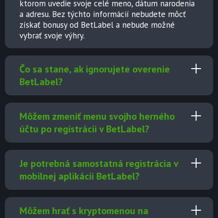
ktorom uvedie svoje celé meno, dátum narodenia
a adresu. Bez týchto informácií nebudete môcť
získať bonusy od BetLabel
a nebude možné
vybrať svoje výhry.
Čo sa stane, ak ignorujete overenie
BetLabel?
Môžem zmeniť menu svojho herného
účtu po registrácii v BetLabel?
Je potrebná samostatná registrácia v
mobilnej aplikácii BetLabel?
Môžem hrať s kryptomenou na