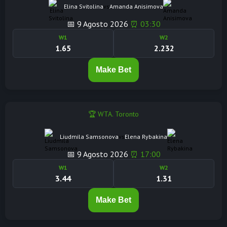
Elina Svitolina
vs
Amanda Anisimova
📅 9 Agosto 2026
⏰ 03:30
W1
W2
1.65
2.232
Make Bet
🏆 WTA. Toronto
Liudmila Samsonova
vs
Elena Rybakina
📅 9 Agosto 2026
⏰ 17:00
W1
W2
3.44
1.31
Make Bet