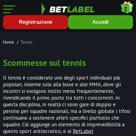
Registrazione
Accedi
Home
/
Tennis
Scommesse sul tennis
Il tennis è considerato uno degli sport individuali più
popolari, insieme solo alla boxe e alle MMA, dove gli
incontri si svolgono molto meno frequentemente,
rivendicando il primo posto tra tutti i concorrenti. In
questa disciplina, in realtà ci sono gare di doppio e
persino per squadre nazionali, ma a livello globale i tifosi
continuano a sostenere atleti specifici piuttosto che
squadre. Ciò aggiunge un elemento di imprevedibilità a
questo sport aristocratico, e al
BetLabel