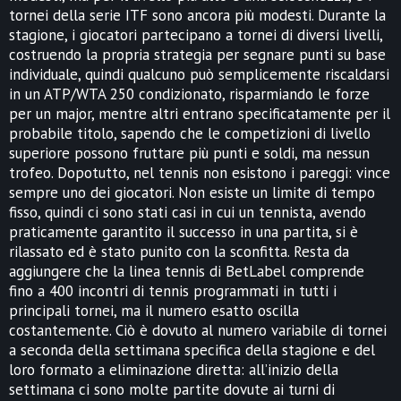
tornei della serie ITF sono ancora più modesti. Durante la
stagione, i giocatori partecipano a tornei di diversi livelli,
costruendo la propria strategia per segnare punti su base
individuale, quindi qualcuno può semplicemente riscaldarsi
in un ATP/WTA 250 condizionato, risparmiando le forze
per un major, mentre altri entrano specificatamente per il
probabile titolo, sapendo che le competizioni di livello
superiore possono fruttare più punti e soldi, ma nessun
trofeo. Dopotutto, nel tennis non esistono i pareggi: vince
sempre uno dei giocatori. Non esiste un limite di tempo
fisso, quindi ci sono stati casi in cui un tennista, avendo
praticamente garantito il successo in una partita, si è
rilassato ed è stato punito con la sconfitta. Resta da
aggiungere che la linea tennis di BetLabel comprende
fino a 400 incontri di tennis programmati in tutti i
principali tornei, ma il numero esatto oscilla
costantemente. Ciò è dovuto al numero variabile di tornei
a seconda della settimana specifica della stagione e del
loro formato a eliminazione diretta: all’inizio della
settimana ci sono molte partite dovute ai turni di