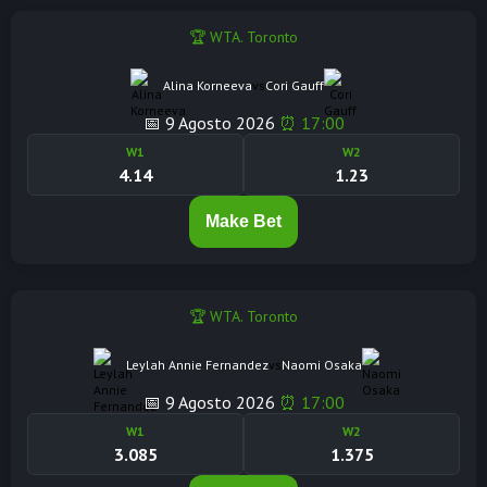
🏆 WTA. Toronto
Alina Korneeva
vs
Cori Gauff
📅 9 Agosto 2026
⏰ 17:00
W1
W2
4.14
1.23
Make Bet
🏆 WTA. Toronto
Leylah Annie Fernandez
vs
Naomi Osaka
📅 9 Agosto 2026
⏰ 17:00
W1
W2
3.085
1.375