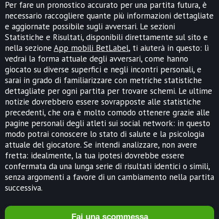
Per fare un pronostico accurato per una partita futura, è
necessario raccogliere quante più informazioni dettagliate
e aggiornate possibile sugli avversari. Le sezioni
Statistiche e Risultati, disponibili direttamente sul sito e
nella sezione
App mobili BetLabel
, ti aiuterà in questo: lì
vedrai la forma attuale degli avversari, come hanno
giocato su diverse superfici e negli incontri personali, e
sarai in grado di familiarizzare con metriche statistiche
dettagliate per ogni partita per trovare schemi. Le ultime
notizie dovrebbero essere sovrapposte alle statistiche
precedenti, che ora è molto comodo ottenere grazie alle
pagine personali degli atleti sui social network: in questo
modo potrai conoscere lo stato di salute e la psicologia
attuale del giocatore. Se intendi analizzare, non avere
fretta: idealmente, la tua ipotesi dovrebbe essere
confermata da una lunga serie di risultati identici o simili,
senza argomenti a favore di un cambiamento nella partita
successiva.
Fai una scommessa