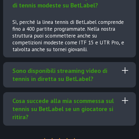
di tennis modeste su BetLabel?
Sì, perché la linea tennis di BetLabel comprende
fino a 400 partite programmate. Nella nostra
struttura puoi scommettere anche su
competizioni modeste come ITF 15 e UTR Pro, e
talvolta anche su tornei giovanili.
Sono disponibili streaming video di
tennis in diretta su BetLabel?
Cosa succede alla mia scommessa sul
tennis su BetLabel se un giocatore si
ritira?