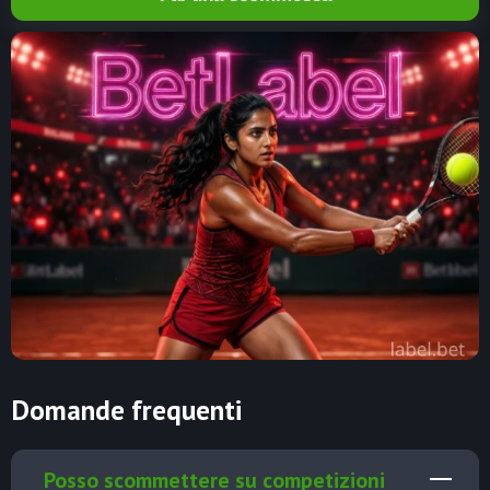
Domande frequenti
Posso scommettere su competizioni