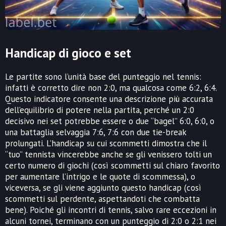
Handicap di gioco e set
Le partite sono l’unità base del punteggio nel tennis:
infatti è corretto dire non 2:0, ma qualcosa come 6:2, 6:4.
Questo indicatore consente una descrizione più accurata
dell’equilibrio di potere nella partita, perché un 2:0
decisivo nei set potrebbe essere o due “bagel” 6:0, 6:0, o
una battaglia selvaggia 7:6, 7:6 con due tie-break
prolungati. L’handicap su cui scommetti dimostra che il
“tuo” tennista vincerebbe anche se gli venissero tolti un
certo numero di giochi (così scommetti sul chiaro favorito
per aumentare l’intrigo e le quote di scommessa), o
viceversa, se gli viene aggiunto questo handicap (così
scommetti sul perdente, aspettandoti che combatta
bene). Poiché gli incontri di tennis, salvo rare eccezioni in
alcuni tornei, terminano con un punteggio di 2:0 o 2:1 nei