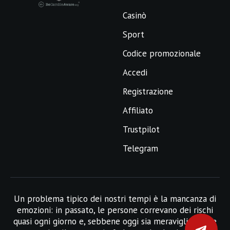
Casinò
Sport
Codice promozionale
Accedi
Registrazione
Affiliato
Trustpilot
Telegram
Un problema tipico dei nostri tempi è la mancanza di
emozioni: in passato, le persone correvano dei rischi
quasi ogni giorno e, sebbene oggi sia meraviglioso che