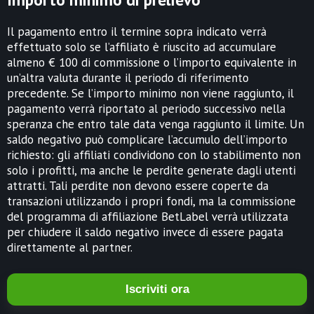
Il pagamento entro il termine sopra indicato verrà
effettuato solo se l’affiliato è riuscito ad accumulare
almeno € 100 di commissione o l’importo equivalente in
un’altra valuta durante il periodo di riferimento
precedente. Se l’importo minimo non viene raggiunto, il
pagamento verrà riportato al periodo successivo nella
speranza che entro tale data venga raggiunto il limite. Un
saldo negativo può complicare l’accumulo dell’importo
richiesto: gli affiliati condividono con lo stabilimento non
solo i profitti, ma anche le perdite generate dagli utenti
attratti. Tali perdite non devono essere coperte da
transazioni utilizzando i propri fondi, ma la commissione
del programma di affiliazione BetLabel verrà utilizzata
per chiudere il saldo negativo invece di essere pagata
direttamente al partner.
Iscriviti ora