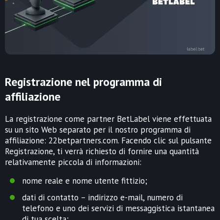
Registrazione nel programma di
affiliazione
La registrazione come partner BetLabel viene effettuata
su un sito Web separato per il nostro programma di
affiliazione: 22betpartners.com. Facendo clic sul pulsante
Registrazione, ti verrà richiesto di fornire una quantità
relativamente piccola di informazioni:
nome reale e nome utente fittizio;
dati di contatto – indirizzo e-mail, numero di
telefono e uno dei servizi di messaggistica istantanea
di tua scelta;