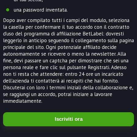
una password inventata.
Dopo aver compilato tutti i campi del modulo, seleziona
la casella per confermare il tuo accordo con il contratto
d’uso del programma di affiliazione BetLabel: dovresti
leggerlo in anticipo seguendo il collegamento sulla pagina
principale del sito. Ogni potenziale affiliato decide
autonomamente se ricevere o meno la newsletter. Alla
fine, devi passare un captcha per dimostrare che sei una
persona reale e fare clic sul pulsante Registrati. Adesso
non ti resta che attendere: entro 24 ore un incaricato
dell’azienda ti contatterà ai recapiti che hai fornito.
Discuterai con loro i termini iniziali della collaborazione e,
se raggiungi un accordo, potrai iniziare a lavorare
immediatamente.
Iscriviti ora