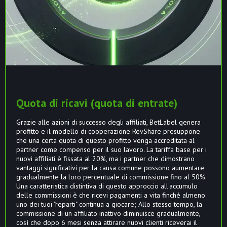
Quota di ricavi (quota di entrate)
Grazie alle azioni di successo degli affiliati, BetLabel genera
profitto e il modello di cooperazione RevShare presuppone
che una certa quota di questo profitto venga accreditata al
partner come compenso per il suo lavoro. La tariffa base per i
nuovi affiliati è fissata al 20%, ma i partner che dimostrano
vantaggi significativi per la causa comune possono aumentare
gradualmente la loro percentuale di commissione fino al 50%.
Una caratteristica distintiva di questo approccio all'accumulo
delle commissioni è che ricevi pagamenti a vita finché almeno
uno dei tuoi "reparti" continua a giocare; Allo stesso tempo, la
commissione di un affiliato inattivo diminuisce gradualmente,
così che dopo 6 mesi senza attirare nuovi clienti riceverai il