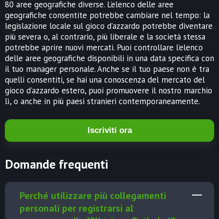
80 aree geografiche diverse. L’elenco delle aree
geografiche consentite potrebbe cambiare nel tempo: la
legislazione locale sul gioco d’azzardo potrebbe diventare
più severa o, al contrario, più liberale e la società stessa
potrebbe aprire nuovi mercati. Puoi controllare l’elenco
delle aree geografiche disponibili in una data specifica con
il tuo manager personale. Anche se il tuo paese non è tra
quelli consentiti, se hai una conoscenza del mercato del
gioco d’azzardo estero, puoi promuovere il nostro marchio
lì, o anche in più paesi stranieri contemporaneamente.
Iscriviti ora
Domande frequenti
Perché utilizzare più collegamenti
personali per registrarsi al