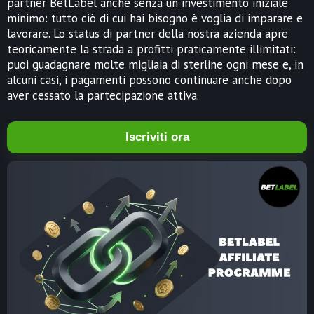
partner BetLabel anche senza un investimento iniziale
minimo: tutto ciò di cui hai bisogno è voglia di imparare e
lavorare. Lo status di partner della nostra azienda apre
teoricamente la strada a profitti praticamente illimitati:
puoi guadagnare molte migliaia di sterline ogni mese e, in
alcuni casi, i pagamenti possono continuare anche dopo
aver cessato la partecipazione attiva.
Iscriviti ora