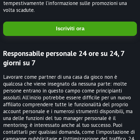
tempestivamente l’informazione sulle promozioni una
volta scadute.
Iscriviti ora
Responsabile personale 24 ore su 24, 7
giorni su 7
Lavorare come partner di una casa da gioco non è
qualcosa che viene insegnato da nessuna parte: molte
persone entrano in questo campo come principianti
assoluti. All’inizio potrebbe essere difficile per un nuovo
affiliato comprendere tutte le funzionalità del proprio
account personale e i numerosi strumenti disponibili, ma
una delle funzioni del tuo manager personale è il
mentoring: è interessato anche al tuo successo. Puoi
contattarli per qualsiasi domanda, come l’impostazione di
campagne pubblicitarie e l’ottimizzazione del traffico, 24