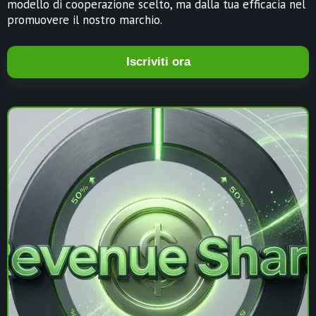
modello di cooperazione scelto, ma dalla tua efficacia nel
promuovere il nostro marchio.
Iscriviti ora