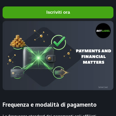
Iscriviti ora
Frequenza e modalità di pagamento