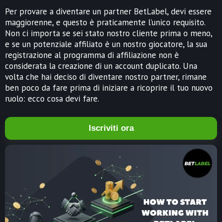
Per provare a diventare un partner BetLabel, devi essere
maggiorenne, e questo è praticamente l’unico requisito.
Non ci importa se sei stato nostro cliente prima o meno,
e se un potenziale affiliato è un nostro giocatore, la sua
registrazione al programma di affiliazione non è
considerata la creazione di un account duplicato. Una
volta che hai deciso di diventare nostro partner, rimane
ben poco da fare prima di iniziare a ricoprire il tuo nuovo
ruolo: ecco cosa devi fare.
Iscriviti ora