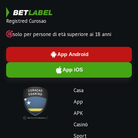
Registred Curosao
solo per persone di età superiore ai 18 anni
App Android
App iOS
Casa
App
APK
Casinò
Sport