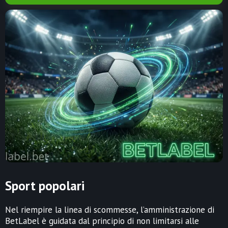
Sport popolari
Nel riempire la linea di scommesse, l’amministrazione di
BetLabel è guidata dal principio di non limitarsi alle