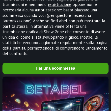
trasmissioni e nemmeno
registrazione
oppure non è
necessaria alcuna autorizzazione: basta piazzare una
scommessa quando vuoi (per questo è necessaria
l’autorizzazione). Anche se BetLabel non può mostrare la
partita stessa, in alternativa viene offerta una
trasmissione grafica di Show Zone che consente di avere
un’idea di come si sta sviluppando il gioco. Inoltre, le
statistiche vengono aggiornate regolarmente sulla pagina
della partita, permettendoti di comprendere l’andamento
del confronto.
Fai una scommessa