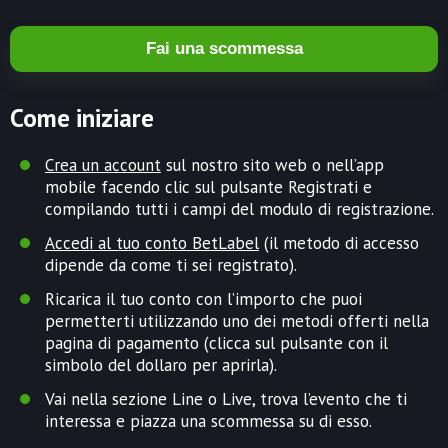
Fai una scommessa
Come iniziare
Crea un account
sul nostro sito web o nell’app
mobile facendo clic sul pulsante Registrati e
compilando tutti i campi del modulo di registrazione.
Accedi al tuo conto BetLabel
(il metodo di accesso
dipende da come ti sei registrato).
Ricarica il tuo conto con l’importo che puoi
permetterti utilizzando uno dei metodi offerti nella
pagina di pagamento (clicca sul pulsante con il
simbolo del dollaro per aprirla).
Vai nella sezione Line o Live, trova l’evento che ti
interessa e piazza una scommessa su di esso.