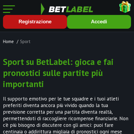
Registrazione
Accedi
Home
/
Sport
Sport su BetLabel: gioca e fai
pronostici sulle partite più
importanti
Il supporto emotivo per le tue squadre e i tuoi atleti
preferiti diventa ancora più vivido quando la tua
previsione corretta per una partita diventa realtà,
permettendoti di raccogliere ricompense finanziarie. Non
c’è più bisogno di discutere con gli amici: puoi fare
centinaia o addirittura migliaia di pronostici ogni mese