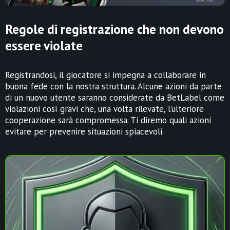
Regole di registrazione che non devono
essere violate
Registrandosi, il giocatore si impegna a collaborare in
buona fede con la nostra struttura. Alcune azioni da parte
di un nuovo utente saranno considerate da BetLabel come
violazioni così gravi che, una volta rilevate, l’ulteriore
cooperazione sarà compromessa. Ti diremo quali azioni
evitare per prevenire situazioni spiacevoli.