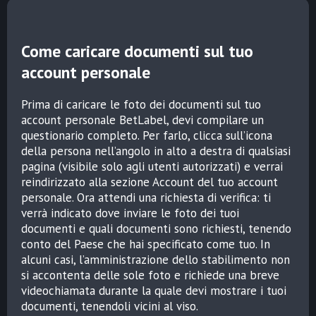
Come caricare documenti sul tuo
account personale
Prima di caricare le foto dei documenti sul tuo
account personale BetLabel, devi compilare un
questionario completo. Per farlo, clicca sull’icona
della persona nell’angolo in alto a destra di qualsiasi
pagina (visibile solo agli utenti autorizzati) e verrai
reindirizzato alla sezione Account del tuo account
personale. Ora attendi una richiesta di verifica: ti
verrà indicato dove inviare le foto dei tuoi
documenti e quali documenti sono richiesti, tenendo
conto del Paese che hai specificato come tuo. In
alcuni casi, l’amministrazione dello stabilimento non
si accontenta delle sole foto e richiede una breve
videochiamata durante la quale devi mostrare i tuoi
documenti, tenendoli vicini al viso.