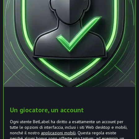
Un giocatore, un account
Ogni utente BetLabel ha diritto a esattamente un account per
tutte le opzioni di interfaccia, inclusi i siti Web desktop e mobili,
nonché il nostro
applicazioni mobili
. Questa regola esiste
perché alcuni bonus sono offerte una tantum; ad esempio, un