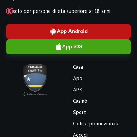
solo per persone di età superiore ai 18 anni
App Android
App iOS
Casa
App
APK
Casinò
Sport
Codice promozionale
Accedi