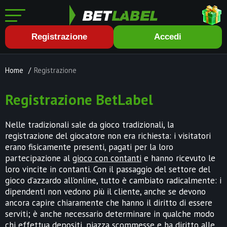
Registrazione
Accedi
Home
/
Registrazione
Registrazione BetLabel
Nelle tradizionali sale da gioco tradizionali, la
registrazione del giocatore non era richiesta: i visitatori
erano fisicamente presenti, pagati per la loro
partecipazione al
gioco con contanti
e hanno ricevuto le
loro vincite in contanti. Con il passaggio del settore del
gioco d’azzardo all’online, tutto è cambiato radicalmente: i
dipendenti non vedono più il cliente, anche se devono
ancora capire chiaramente che hanno il diritto di essere
serviti; è anche necessario determinare in qualche modo
chi effettua depositi, piazza scommesse e ha diritto alle