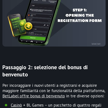
Passaggio 2: selezione del bonus di
benvenuto
Per incoraggiare i nuovi utenti a registrarsi e acquisire
maggiore familiarità con le funzionalità della piattaforma,
BetLabel offre bonus di benvenuto
in tre diverse opzioni:
Casinò
+ BL Games – un pacchetto di quattro regali