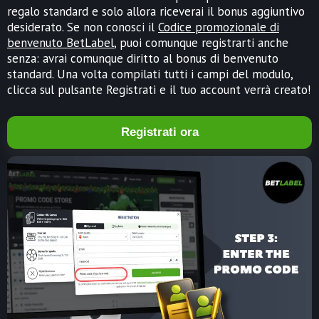
regalo standard e solo allora riceverai il bonus aggiuntivo
desiderato. Se non conosci il
Codice promozionale di
benvenuto BetLabel
, puoi comunque registrarti anche
senza: avrai comunque diritto al bonus di benvenuto
standard. Una volta compilati tutti i campi del modulo,
clicca sul pulsante Registrati e il tuo account verrà creato!
Registrati ora