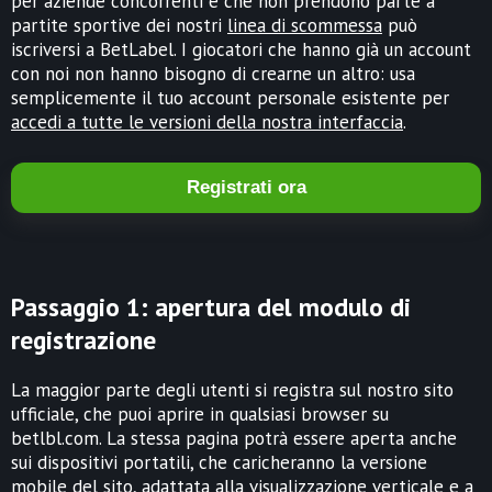
per aziende concorrenti e che non prendono parte a
partite sportive dei nostri
linea di scommessa
può
iscriversi a BetLabel. I giocatori che hanno già un account
con noi non hanno bisogno di crearne un altro: usa
semplicemente il tuo account personale esistente per
accedi a tutte le versioni della nostra interfaccia
.
Registrati ora
Passaggio 1: apertura del modulo di
registrazione
La maggior parte degli utenti si registra sul nostro sito
ufficiale, che puoi aprire in qualsiasi browser su
betlbl.com. La stessa pagina potrà essere aperta anche
sui dispositivi portatili, che caricheranno la versione
mobile del sito, adattata alla visualizzazione verticale e a