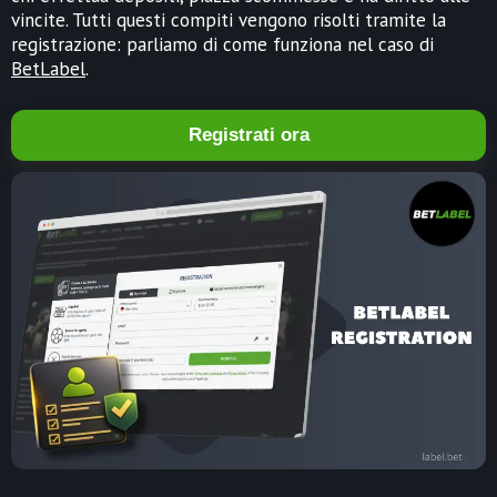
vincite. Tutti questi compiti vengono risolti tramite la
registrazione: parliamo di come funziona nel caso di
BetLabel
.
Registrati ora