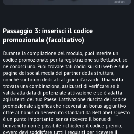
Passaggio 3: inserisci il codice
promozionale (facoltativo)
Durante la compilazione del modulo, puoi inserire un
codice promozionale per la registrazione su BetLabel, se
ne conosci uno. Puoi trovare tali codici sui siti web e sulle
pagine dei social media dei partner della struttura,
nonché sui forum dedicati al gioco d’azzardo. Una volta
trovata una combinazione, assicurati di verificare se è
valida alla data di potenziale attivazione e se è adatta
agli utenti del tuo Paese. L’attivazione riuscita del codice
promozionale significa che riceverai un bonus aggiuntivo
oltre al bonus di benvenuto standard da BetLabel. Questo
è un punto importante: senza ricevere il bonus di
benvenuto non è possibile richiedere il codice premio,
ovvero devi soddisfare tutti i requisiti per ricevere il