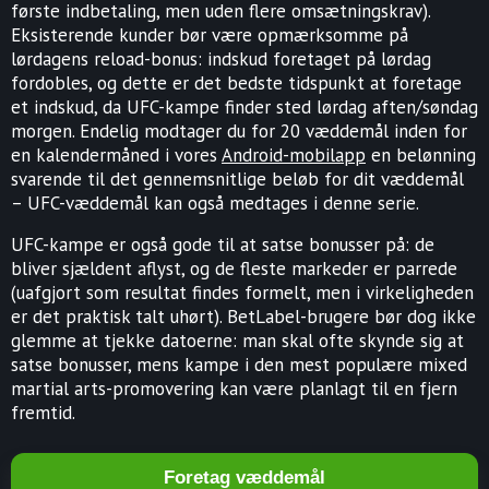
første indbetaling, men uden flere omsætningskrav).
Eksisterende kunder bør være opmærksomme på
lørdagens reload-bonus: indskud foretaget på lørdag
fordobles, og dette er det bedste tidspunkt at foretage
et indskud, da UFC-kampe finder sted lørdag aften/søndag
morgen. Endelig modtager du for 20 væddemål inden for
en kalendermåned i vores
Android-mobilapp
en belønning
svarende til det gennemsnitlige beløb for dit væddemål
– UFC-væddemål kan også medtages i denne serie.
UFC-kampe er også gode til at satse bonusser på: de
bliver sjældent aflyst, og de fleste markeder er parrede
(uafgjort som resultat findes formelt, men i virkeligheden
er det praktisk talt uhørt). BetLabel-brugere bør dog ikke
glemme at tjekke datoerne: man skal ofte skynde sig at
satse bonusser, mens kampe i den mest populære mixed
martial arts-promovering kan være planlagt til en fjern
fremtid.
Foretag væddemål