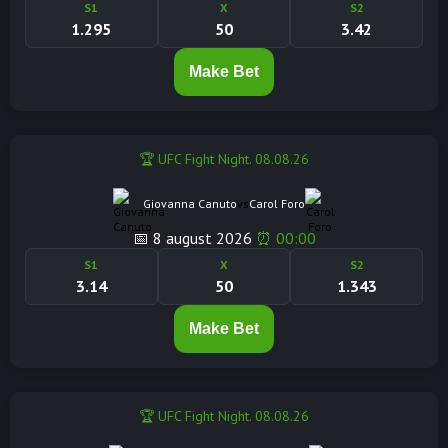
S1
X
S2
1.295
50
3.42
Make Bet
🏆 UFC Fight Night. 08.08.26
Giovanna Canuto
vs
Carol Foro
📅 8 august 2026
⏰ 00:00
S1
X
S2
3.14
50
1.343
Make Bet
🏆 UFC Fight Night. 08.08.26