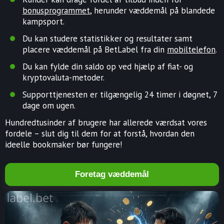
bonusprogrammet
, herunder væddemål på blandede
kampsport.
Du kan studere statistikker og resultater samt
placere væddemål på BetLabel fra din
mobiltelefon
.
Du kan fylde din saldo op ved hjælp af fiat- og
kryptovaluta-metoder.
Supporttjenesten er tilgængelig 24 timer i døgnet, 7
dage om ugen.
Hundredtusinder af brugere har allerede værdsat vores
fordele – slut dig til dem for at forstå, hvordan den
ideelle bookmaker bør fungere!
Foretag væddemål