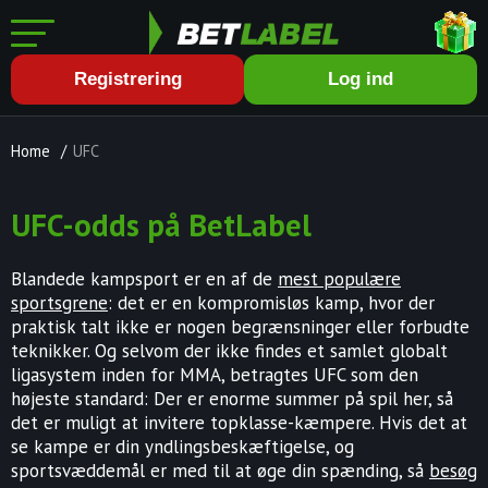
Registrering
Log ind
Home
/
UFC
UFC-odds på BetLabel
Blandede kampsport er en af de
mest populære
sportsgrene
: det er en kompromisløs kamp, hvor der
praktisk talt ikke er nogen begrænsninger eller forbudte
teknikker. Og selvom der ikke findes et samlet globalt
ligasystem inden for MMA, betragtes UFC som den
højeste standard: Der er enorme summer på spil her, så
det er muligt at invitere topklasse-kæmpere. Hvis det at
se kampe er din yndlingsbeskæftigelse, og
sportsvæddemål er med til at øge din spænding, så
besøg