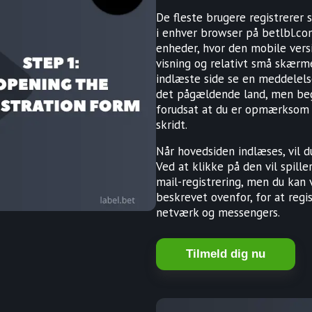
De fleste brugere registrerer 
i enhver browser på betlbl.c
enheder, hvor den mobile versi
visning og relativt små skærme
indlæste side se en meddelels
det pågældende land, men be
forudsat at du er opmærksom p
skridt.
Når hovedsiden indlæses, vil du
Ved at klikke på den vil spille
mail-registrering, men du kan
beskrevet ovenfor, for at regi
netværk og messengers.
Tilmeld dig nu