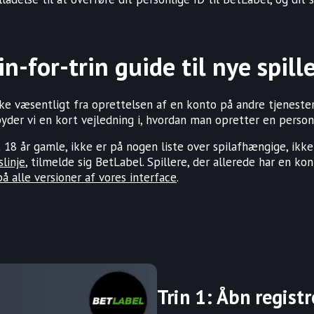
in-for-trin guide til nye spill
kke væsentligt fra oprettelsen af en konto på andre tjeneste
lbyder vi en kort vejledning i, hvordan man opretter en person
 18 år gamle, ikke er på nogen liste over spilafhængige, ikk
linje
, tilmelde sig BetLabel. Spillere, der allerede har en k
på alle versioner af vores interface
.
Trin 1: Åbn regist