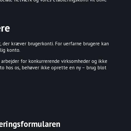
ere
r, der kræver brugerkonti. For uerfarne brugere kan
lig konto.
e arbejder for konkurrerende virksomheder og ikke
onto hos os, behøver ikke oprette en ny – brug blot
reringsformularen