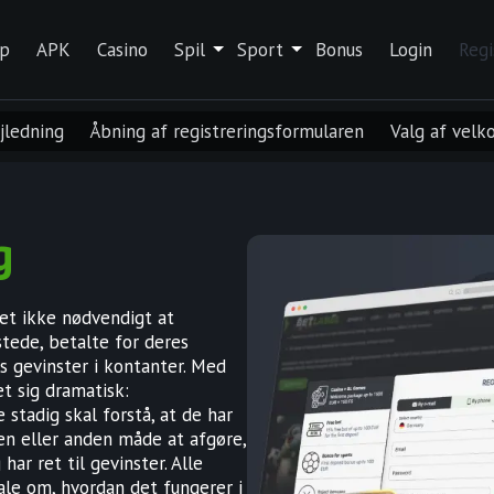
p
APK
Casino
Spil
Sport
Bonus
Login
Regi
ejledning
Åbning af registreringsformularen
Valg af vel
g
det ikke nødvendigt at
 stede, betalte for deres
s gevinster i kontanter. Med
t sig dramatisk:
stadig skal forstå, at de har
 en eller anden måde at afgøre,
r ret til gevinster. Alle
ale om, hvordan det fungerer i