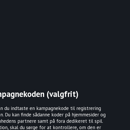
mpagnekoden (valgfrit)
an du indtaste en kampagnekode til registrering
en. Du kan finde sådanne koder på hjemmesider og
hedens partnere samt på fora dedikeret til spil.
on, skal du sørge for at kontrollere, om den er