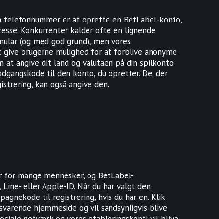
 via telefonnummer er at oprette en BetLabel-konto,
dresse. Konkurrenter kalder ofte en lignende
mular (og med god grund), men vores
at give brugerne mulighed for at forblive anonyme
n at angive dit land og valutaen på din spilkonto
dgangskode til den konto, du opretter. De, der
strering, kan også angive den.
er for mange mennesker, og BetLabel-
 Line- eller Apple-ID. Når du har valgt den
agnekode til registrering, hvis du har en. Klik
ilsvarende hjemmeside og vil sandsynligvis blive
sociale netværk og vores etableringskonti vil blive