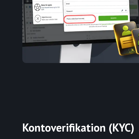
Kontoverifikation (KYC)