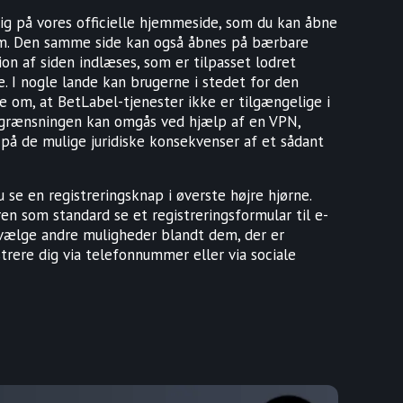
sig på vores officielle hjemmeside, som du kan åbne
om. Den samme side kan også åbnes på bærbare
on af siden indlæses, som er tilpasset lodret
. I nogle lande kan brugerne i stedet for den
e om, at BetLabel-tjenester ikke er tilgængelige i
grænsningen kan omgås ved hjælp af en VPN,
å de mulige juridiske konsekvenser af et sådant
 se en registreringsknap i øverste højre hjørne.
ren som standard se et registreringsformular til e-
 vælge andre muligheder blandt dem, der er
strere dig via telefonnummer eller via sociale