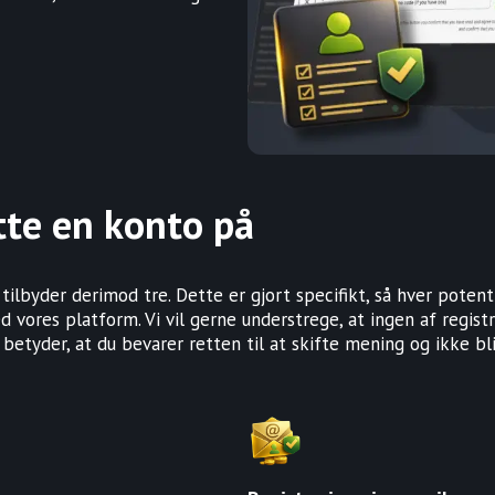
tte en konto på
ilbyder derimod tre. Dette er gjort specifikt, så hver potent
ed vores platform. Vi vil gerne understrege, at ingen af regi
t betyder, at du bevarer retten til at skifte mening og ikke 