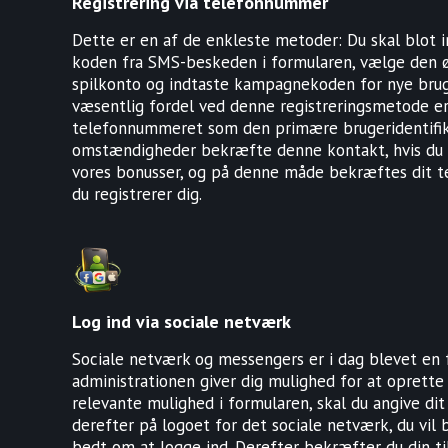
Registrering via telefonnummer
Dette er en af de enkleste metoder: Du skal blot 
koden fra SMS-beskeden i formularen, vælge den øn
spilkonto og
indtaste kampagnekoden
for nye brug
væsentlig fordel ved denne registreringsmetode er
telefonnummeret som den primære brugeridentifika
omstændigheder bekræfte denne kontakt, hvis du
vores bonusser, og på denne måde bekræftes dit t
du registrerer dig.
Log ind via sociale netværk
Sociale netværk og messengers er i dag blevet en 
administrationen giver dig mulighed for at oprette e
relevante mulighed i formularen, skal du angive dit
derefter på logoet for det sociale netværk, du vil b
bedt om at logge ind. Derefter bekræfter du din till