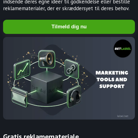
indsende deres egne ideer til godkendelse eller bestille
reklamematerialer, der er skræddersyet til deres behov.
Tilmeld dig nu
Gratis reklamemateriale