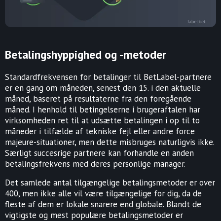
Betalingshyppighed og -metoder
Standardfrekvensen for betalinger til BetLabel-partnere
er en gang om måneden, senest den 15. i den aktuelle
måned, baseret på resultaterne fra den foregående
måned. I henhold til betingelserne i brugeraftalen har
virksomheden ret til at udsætte betalingen i op til to
måneder i tilfælde af tekniske fejl eller andre force
majeure-situationer, men dette misbruges naturligvis ikke.
Særligt succesrige partnere kan forhandle en anden
betalingsfrekvens med deres personlige manager.
Det samlede antal tilgængelige betalingsmetoder er over
400, men ikke alle vil være tilgængelige for dig, da de
fleste af dem er lokale snarere end globale. Blandt de
vigtigste og mest populære betalingsmetoder er