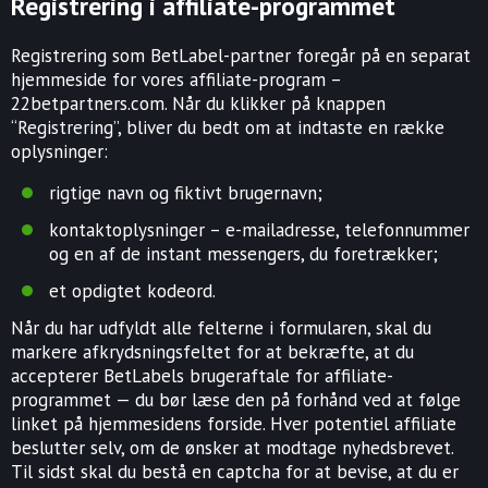
Registrering i affiliate-programmet
Registrering som BetLabel-partner foregår på en separat
hjemmeside for vores affiliate-program –
22betpartners.com. Når du klikker på knappen
“Registrering”, bliver du bedt om at indtaste en række
oplysninger:
rigtige navn og fiktivt brugernavn;
kontaktoplysninger – e-mailadresse, telefonnummer
og en af de instant messengers, du foretrækker;
et opdigtet kodeord.
Når du har udfyldt alle felterne i formularen, skal du
markere afkrydsningsfeltet for at bekræfte, at du
accepterer BetLabels brugeraftale for affiliate-
programmet — du bør læse den på forhånd ved at følge
linket på hjemmesidens forside. Hver potentiel affiliate
beslutter selv, om de ønsker at modtage nyhedsbrevet.
Til sidst skal du bestå en captcha for at bevise, at du er