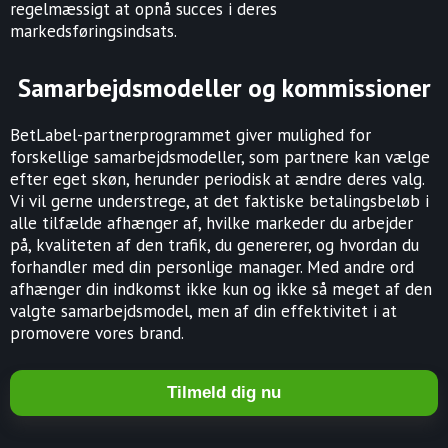
regelmæssigt at opnå succes i deres
markedsføringsindsats.
Samarbejdsmodeller og kommissioner
BetLabel-partnerprogrammet giver mulighed for
forskellige samarbejdsmodeller, som partnere kan vælge
efter eget skøn, herunder periodisk at ændre deres valg.
Vi vil gerne understrege, at det faktiske betalingsbeløb i
alle tilfælde afhænger af, hvilke markeder du arbejder
på, kvaliteten af den trafik, du genererer, og hvordan du
forhandler med din personlige manager. Med andre ord
afhænger din indkomst ikke kun og ikke så meget af den
valgte samarbejdsmodel, men af din effektivitet i at
promovere vores brand.
Tilmeld dig nu