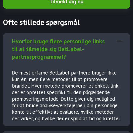
Tilmeld dig nu
Ofte stillede spørgsmål
Hvorfor bruge flere personlige links
til at tilmelde sig BetLabel-
partnerprogrammet?
De mest erfarne BetLabel-partnere bruger ikke
kun én, men flere metoder til at promovere
brandet. Hver metode promoverer et enkelt link,
der er oprettet specifikt til den pågældende
promoveringsmetode. Dette giver dig mulighed
for at bruge analyseværktøjerne i din personlige
konto til effektivt at evaluere, hvilke metoder
der virker, og hvilke der er spild af tid og kræfter.