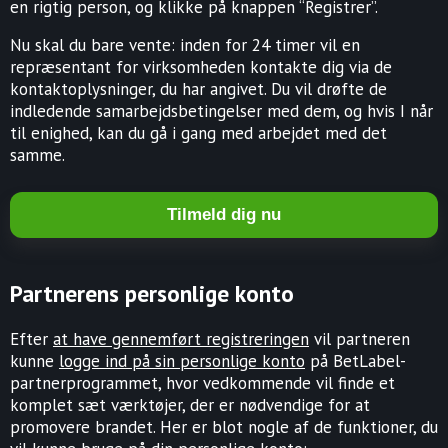
en rigtig person, og klikke på knappen “Registrer”.
Nu skal du bare vente: inden for 24 timer vil en
repræsentant for virksomheden kontakte dig via de
kontaktoplysninger, du har angivet. Du vil drøfte de
indledende samarbejdsbetingelser med dem, og hvis I når
til enighed, kan du gå i gang med arbejdet med det
samme.
Tilmeld dig nu
Partnerens personlige konto
Efter
at have gennemført registreringen
vil partneren
kunne
logge ind på sin personlige konto
på BetLabel-
partnerprogrammet, hvor vedkommende vil finde et
komplet sæt værktøjer, der er nødvendige for at
promovere brandet. Her er blot nogle af de funktioner, du