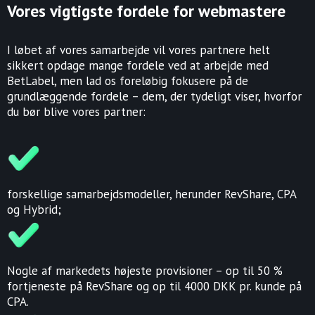
Vores vigtigste fordele for webmastere
I løbet af vores samarbejde vil vores partnere helt
sikkert opdage mange fordele ved at arbejde med
BetLabel, men lad os foreløbig fokusere på de
grundlæggende fordele – dem, der tydeligt viser, hvorfor
du bør blive vores partner:
forskellige samarbejdsmodeller, herunder RevShare, CPA
og Hybrid;
Nogle af markedets højeste provisioner – op til 50 %
fortjeneste på RevShare og op til 4000 DKK pr. kunde på
CPA.