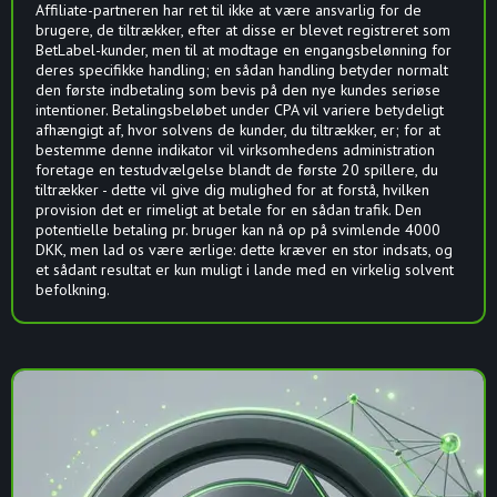
Affiliate-partneren har ret til ikke at være ansvarlig for de
brugere, de tiltrækker, efter at disse er blevet registreret som
BetLabel-kunder, men til at modtage en engangsbelønning for
deres specifikke handling; en sådan handling betyder normalt
den første indbetaling som bevis på den nye kundes seriøse
intentioner. Betalingsbeløbet under CPA vil variere betydeligt
afhængigt af, hvor solvens de kunder, du tiltrækker, er; for at
bestemme denne indikator vil virksomhedens administration
foretage en testudvælgelse blandt de første 20 spillere, du
tiltrækker - dette vil give dig mulighed for at forstå, hvilken
provision det er rimeligt at betale for en sådan trafik. Den
potentielle betaling pr. bruger kan nå op på svimlende 4000
DKK, men lad os være ærlige: dette kræver en stor indsats, og
et sådant resultat er kun muligt i lande med en virkelig solvent
befolkning.