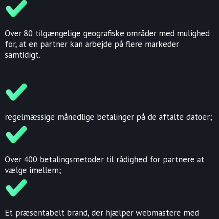
Over 80 tilgængelige geografiske områder med mulighed
for, at en partner kan arbejde på flere markeder
samtidigt.
regelmæssige månedlige betalinger på de aftalte datoer;
Over 400 betalingsmetoder til rådighed for partnere at
vælge imellem;
Et præsentabelt brand, der hjælper webmastere med