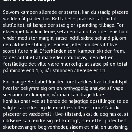
Selvom kampen allerede er startet, kan du stadig placere
væddemål på den hos BetLabel – praktisk talt indtil
slutfløjtet, så længe der stadig er spænding tilbage. For
eksempel kan kunderne, selv i en kamp hvor det ene hold
vinder med stor margin, satse indtil sidste sekund på, om
den aktuelle stilling er endelig, eller om der vil blive
scoret flere mål. Efterhånden som kampen skrider frem,
falder antallet af markeder naturligvis, men det er
forståeligt: det ville være mærkeligt at satse på en total
på mindre end 1,5, når stillingen allerede er 1:1.
For mange BetLabel-kunder foretrækkes live fodboldspil:
hvorfor bekymre sig om en omhyggelig analyse af vage
scenarier før kampen, når man kan drage klare
konklusioner ved at kende de nøjagtige opstillinger, se de
valgte taktikker og de enkelte spilleres form? Når du
placerer et væddemål i live-tilstand, skal du dog huske, at
oddsene kan ændre sig ret kraftigt, især efter potentielt
skæbnesvangre begivenheder, såsom et mål, en udvisning,