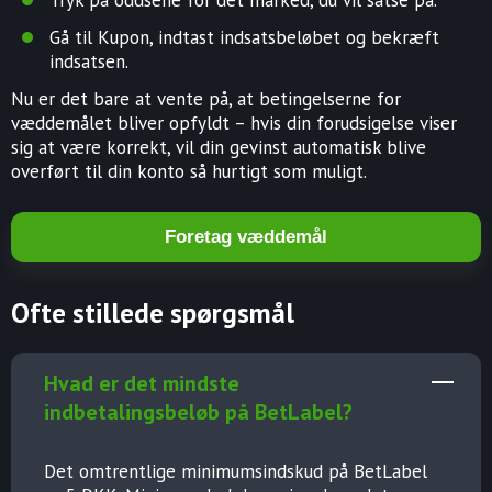
Gå til Kupon, indtast indsatsbeløbet og bekræft
indsatsen.
Nu er det bare at vente på, at betingelserne for
væddemålet bliver opfyldt – hvis din forudsigelse viser
sig at være korrekt, vil din gevinst automatisk blive
overført til din konto så hurtigt som muligt.
Foretag væddemål
Ofte stillede spørgsmål
Hvad er det mindste
indbetalingsbeløb på BetLabel?
Det omtrentlige minimumsindskud på BetLabel