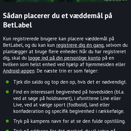
Sådan placerer du et væddemål på
BetLabel
Kun registrerede brugere kan placere væddemål på
BetLabel, og du kan kun
registrere dig én gang
, selvom du
planlægger at bruge flere enheder. Når du har registreret
dig, skal du
logge ind på din personlige konto
på en
hvilken som helst enhed ved hjælp af hjemmesiden eller
Android-appen
. De næste trin er som følger:
Tjek din saldo og top den op, hvis det er nødvendigt.
Find en interessant begivenhed på hovedsiden (bl.a.
ved at søge på holdnavnet), i afsnittene Line eller
Live, ved at vælge sport (fodbold), land eller
konføderation og specifik begivenhed i rækkefølge.
Tryk på kampens navn for at se den fulde opstilling.
Tryk på oddsene for det marked, du vil satse på.