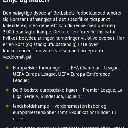
Den nøjagtige dybde af BetLabels fodboldudbud ændrer
sig konstant afhængigt af det specifikke tidspunkt i
kalenderen, men generelt kan du regne med omkring
2.000 planlagte kampe. Dette er en førende indikator,
hvilket betyder, at ingen turneringer vil blive overset. Her
er en kort (og stadig ufuldstændig) liste over
konkurrencer, som vores virksomhed accepterer
væddemål på:
Europæiske turneringer – UEFA Champions League,
UEFA Europa League, UEFA Europa Conference
League;
De 5 bedste europæiske ligaer – Premier League, La
Liga, Serie A, Bundesliga, Ligue 1;
landsholdskampe – verdensmesterskaber og
europamesterskaber samt kvalifikationsrunder til
disse;