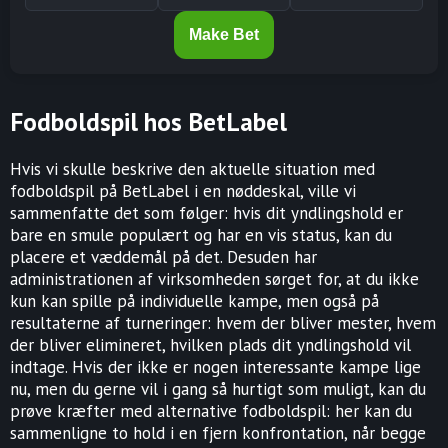
Make Bet
Fodboldspil hos BetLabel
Hvis vi skulle beskrive den aktuelle situation med
fodboldspil på BetLabel i en nøddeskal, ville vi
sammenfatte det som følger: hvis dit yndlingshold er
bare en smule populært og har en vis status, kan du
placere et væddemål på det. Desuden har
administrationen af virksomheden sørget for, at du ikke
kun kan spille på individuelle kampe, men også på
resultaterne af turneringer: hvem der bliver mester, hvem
der bliver elimineret, hvilken plads dit yndlingshold vil
indtage. Hvis der ikke er nogen interessante kampe lige
nu, men du gerne vil i gang så hurtigt som muligt, kan du
prøve kræfter med alternative fodboldspil: her kan du
sammenligne to hold i en fjern konfrontation, når begge