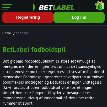
Registrering
Log ind
Home
/
Fodbold
BetLabel fodboldspil
Det globale fodboldpublikum er stort set umuligt at
beregne, men der er ingen tvivl om, at det sandsynligvis
er den eneste sport, der regelmæssigt ses af milliarder af
mennesker. Fodboldspil genererer hovedparten af enhver
bookmakers indtægter, og
BetLabel
er ingen undtagelse.
Da vi forstår, at uden fodboldspil ville forretningen
simpelthen ikke fungere, tilbyder vi besøgende et
imponerende udvalg af væddemål på den ubestridte
nummer et sport.