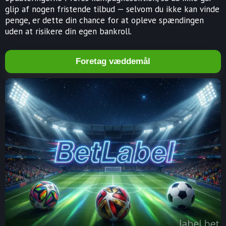
glip af nogen fristende tilbud — selvom du ikke kan vinde
penge, er dette din chance for at opleve spændingen
uden at risikere din egen bankroll.
Foretag væddemål