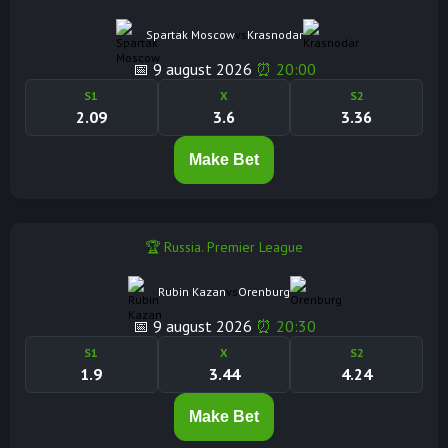
Spartak Moscow
vs
Krasnodar
📅 9 august 2026
⏰ 20:00
S1
X
S2
2.09
3.6
3.36
Make Bet
🏆 Russia. Premier League
Rubin Kazan
vs
Orenburg
📅 9 august 2026
⏰ 20:30
S1
X
S2
1.9
3.44
4.24
Make Bet