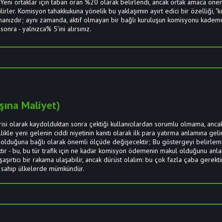
r. Yeni ortaklar için taban oran %20 olarak belirlendi, ancak ortak amaca ön
lirler. Komisyon tahakkukuna yönelik bu yaklaşımın ayırt edici bir özelliği, 
ızdır; aynı zamanda, aktif olmayan bir bağlı kuruluşun komisyonu kademel
onra - yalnızca% 5'ini alırsınız.
şına Maliyet)
isi olarak kaydolduktan sonra çektiği kullanıcılardan sorumlu olmama, ancak b
ikle yeni gelenin ciddi niyetinin kanıtı olarak ilk para yatırma anlamına gel
duğuna bağlı olarak önemli ölçüde değişecektir; Bu göstergeyi belirlemek i
ktır - bu, bu tür trafik için ne kadar komisyon ödemenin makul olduğunu anla
şırtıcı bir rakama ulaşabilir, ancak dürüst olalım: bu çok fazla çaba gerekt
 sahip ülkelerde mümkündür.