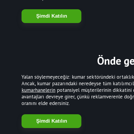
Şimdi Katılın
Önde ge
Yalan söylemeyeceğiz: kumar sektöründeki ortaklık 
Ancak, kumar pazarındaki neredeyse tüm katılımcılar 
kumarhanelerin
potansiyel müşterilerinin dikkatini 
avantajları devreye girer, çünkü reklamverenle doğ
oranını elde edersiniz.
Şimdi Katılın