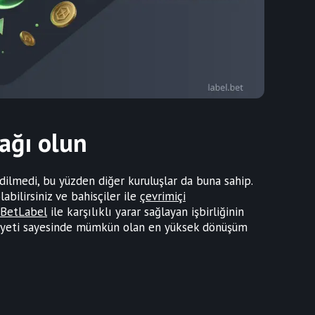
ağı olun
ilmedi, bu yüzden diğer kuruluşlar da buna sahip.
abilirsiniz ve bahisçiler ile
çevrimiçi
BetLabel
ile karşılıklı yarar sağlayan işbirliğinin
biliyeti sayesinde mümkün olan en yüksek dönüşüm