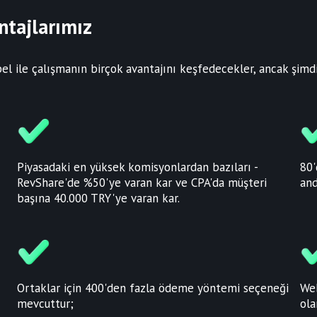
ntajlarımız
abel ile çalışmanın birçok avantajını keşfedecekler, ancak şim
Piyasadaki en yüksek komisyonlardan bazıları -
80'
RevShare'de %50'ye varan kar ve CPA'da müşteri
and
başına 40.000 TRY'ye varan kar.
Ortaklar için 400'den fazla ödeme yöntemi seçeneği
Web
mevcuttur;
ola