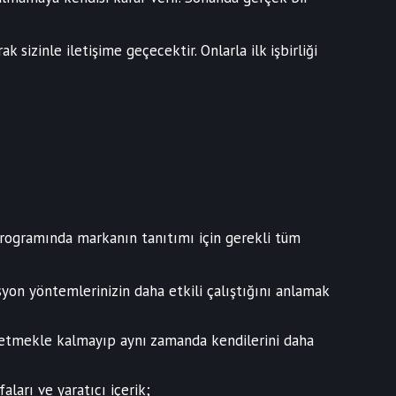
 sizinle iletişime geçecektir. Onlarla ilk işbirliği
rogramında markanın tanıtımı için gerekli tüm
syon yöntemlerinizin daha etkili çalıştığını anlamak
e etmekle kalmayıp aynı zamanda kendilerini daha
ları ve yaratıcı içerik;