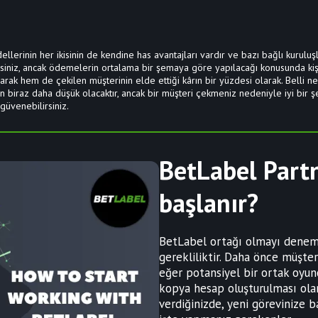
dellerinin her ikisinin de kendine has avantajları vardır ve bazı bağlı kurulu
niz, ancak ödemelerin ortalama bir şemaya göre yapılacağı konusunda kişisel
olarak hem de çekilen müşterinin elde ettiği kârın bir yüzdesi olarak. Belli 
biraz daha düşük olacaktır, ancak bir müşteri çekmeniz nedeniyle iyi bir şe
üvenebilirsiniz.
BetLabel Partn
başlanır?
BetLabel ortağı olmayı deneme
gerekliliktir. Daha önce müşte
eğer potansiyel bir ortak oyu
kopya hesap oluşturulması ola
verdiğinizde, yeni görevinize