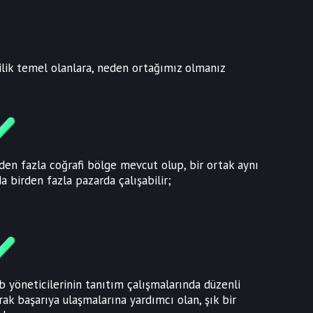
dilik temel olanlara, neden ortağımız olmanız
den fazla coğrafi bölge mevcut olup, bir ortak aynı
a birden fazla pazarda çalışabilir;
 yöneticilerinin tanıtım çalışmalarında düzenli
rak başarıya ulaşmalarına yardımcı olan, şık bir