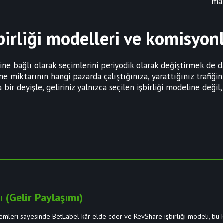
mar
birliği modelleri ve komisyon
ne bağlı olarak seçimlerini periyodik olarak değiştirmek de da
miktarının hangi pazarda çalıştığınıza, yarattığınız trafiğin k
 bir deyişle, geliriniz yalnızca seçilen işbirliği modeline de
ı (Gelir Paylaşımı)
ylemleri sayesinde BetLabel kâr elde eder ve RevShare işbirliği modeli, bu kârı