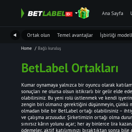
Ana Sayfa
Ortak olun
Temel avantajlar
İşbirliği modell
Home
/
Bağlı kuruluş
BetLabel Ortakları
Kumar oynamaya yalnızca bir oyuncu olarak katılam
sonuçları ne olursa olsun istikrarlı bir gelir elde e
olabilirsiniz. Bu yeni rolü üstlenmek ve kendi işyeri
zengin biri olmanız gerektiğini düşünmeyin, çünkü m
olmadan bile bir BetLabel ortağı olabilirsiniz – iht
ve çalışma arzusudur. Şirketimizin ortağı olma dur
sınırsız kârın yolunu açar; her ay binlerce lira kaza
ödemeler, aktif katılımınızı bıraktıktan sonra bile 