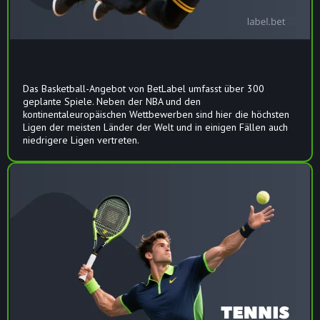
Das Basketball-Angebot von BetLabel umfasst über 300
geplante Spiele. Neben der NBA und den
kontinentaleuropäischen Wettbewerben sind hier die höchsten
Ligen der meisten Länder der Welt und in einigen Fällen auch
niedrigere Ligen vertreten.