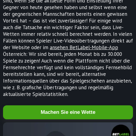
sind, wenn Sie die aktuelle Form und Einstellung Ihrer
Gegner von heute gesehen haben und selbst wenn eine
der gegnerischen Mannschaften bereits einen gewissen
Vorteil hat – das ist viel zuverlässiger! Für einige wird
auch die Tatsache ein wichtiger Faktor sein, dass Live-
Wetten immer relativ schnell berechnet werden. In vielen
Fällen können Spieler Live-Videoübertragungen direkt auf
der Website oder im
ansehen BetLabel-Mobile-App
Österreich: Wir sind bereit, jeden Monat bis zu 30.000
Spiele zu zeigen! Auch wenn die Plattform nicht über die
Fernsehrechte verfügt und kein vollständiges Fernsehbild
bereitstellen kann, sind wir bereit, alternative
Informationsquellen über das Spielgeschehen anzubieten,
wie z. B. grafische Übertragungen und regelmäßig
aktualisierte Spielstatistiken.
Machen Sie eine Wette