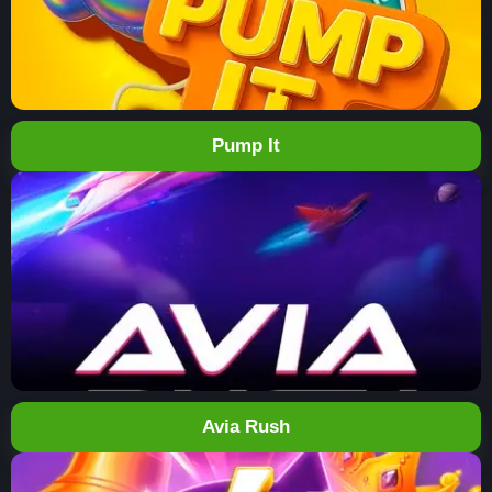
Pump It
Avia Rush