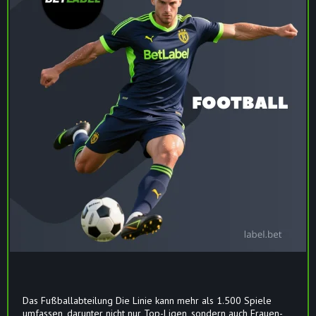
Das
Fußballabteilung
Die Linie kann mehr als 1.500 Spiele
umfassen, darunter nicht nur Top-Ligen, sondern auch Frauen-