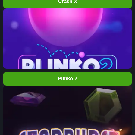
Crash X
Plinko 2