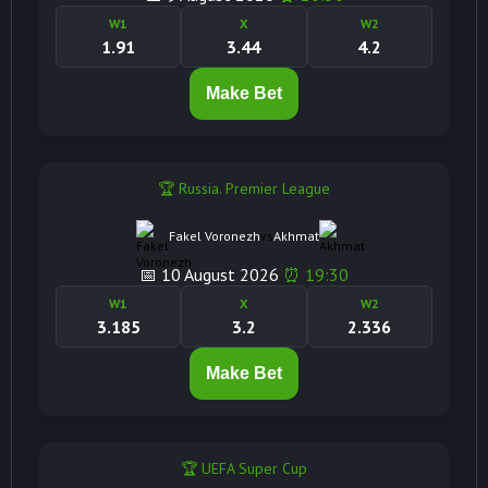
W1
X
W2
1.91
3.44
4.2
Make Bet
🏆 Russia. Premier League
Fakel Voronezh
vs
Akhmat
📅 10 August 2026
⏰ 19:30
W1
X
W2
3.185
3.2
2.336
Make Bet
🏆 UEFA Super Cup