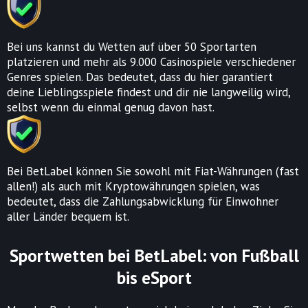
Bei uns kannst du Wetten auf über 50 Sportarten
platzieren und mehr als 9.000 Casinospiele verschiedener
Genres spielen. Das bedeutet, dass du hier garantiert
deine Lieblingsspiele findest und dir nie langweilig wird,
selbst wenn du einmal genug davon hast.
Bei BetLabel können Sie sowohl mit Fiat-Währungen (fast
allen!) als auch mit Kryptowährungen spielen, was
bedeutet, dass die Zahlungsabwicklung für Einwohner
aller Länder bequem ist.
Sportwetten bei BetLabel: von Fußball
bis eSport