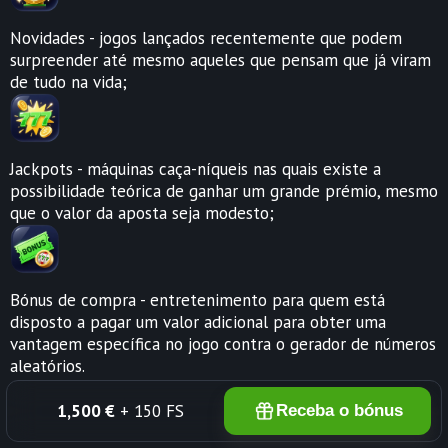
Novidades - jogos lançados recentemente que podem
surpreender até mesmo aqueles que pensam que já viram
de tudo na vida;
Jackpots - máquinas caça-níqueis nas quais existe a
possibilidade teórica de ganhar um grande prémio, mesmo
que o valor da aposta seja modesto;
Bónus de compra - entretenimento para quem está
disposto a pagar um valor adicional para obter uma
vantagem específica no jogo contra o gerador de números
aleatórios.
1,500 €
+ 150 FS
Receba o bónus