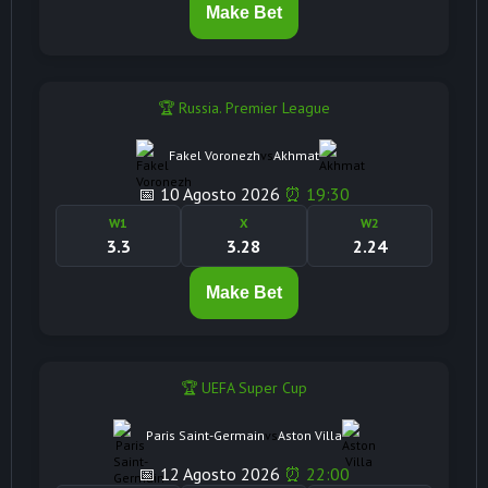
Make Bet
🏆 Russia. Premier League
Fakel Voronezh
vs
Akhmat
📅 10 Agosto 2026
⏰ 19:30
W1
X
W2
3.3
3.28
2.24
Make Bet
🏆 UEFA Super Cup
Paris Saint-Germain
vs
Aston Villa
📅 12 Agosto 2026
⏰ 22:00