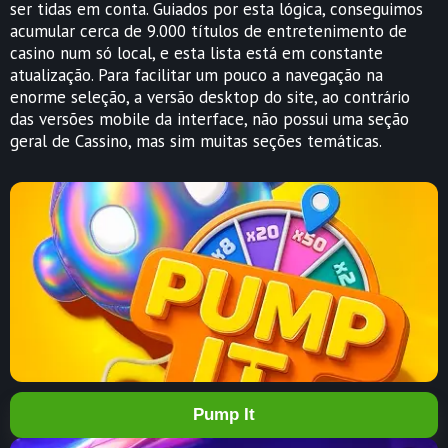
ser tidas em conta. Guiados por esta lógica, conseguimos
acumular cerca de 9.000 títulos de entretenimento de
casino num só local, e esta lista está em constante
atualização. Para facilitar um pouco a navegação na
enorme seleção, a versão desktop do site, ao contrário
das versões mobile da interface, não possui uma seção
geral de Cassino, mas sim muitas seções temáticas.
Pump It