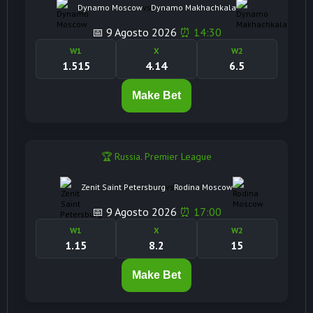
Dynamo Moscow
vs
Dynamo Makhachkala
📅 9 Agosto 2026
⏰ 14:30
W1
X
W2
1.515
4.14
6.5
Make Bet
🏆 Russia. Premier League
Zenit Saint Petersburg
vs
Rodina Moscow
📅 9 Agosto 2026
⏰ 17:00
W1
X
W2
1.15
8.2
15
Make Bet