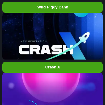
Wild Piggy Bank
Crash X