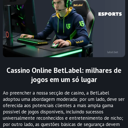
Cassino Online BetLabel: milhares de
jogos em um só lugar
Ao preencher a nossa secção de casino, a BetLabel
adoptou uma abordagem moderada: por um lado, deve ser
oferecida aos potenciais clientes a mais ampla gama
possível de jogos disponíveis, incluindo sucessos
universalmente reconhecidos e entretenimento de nicho;
por outro lado, as questões básicas de segurança devem