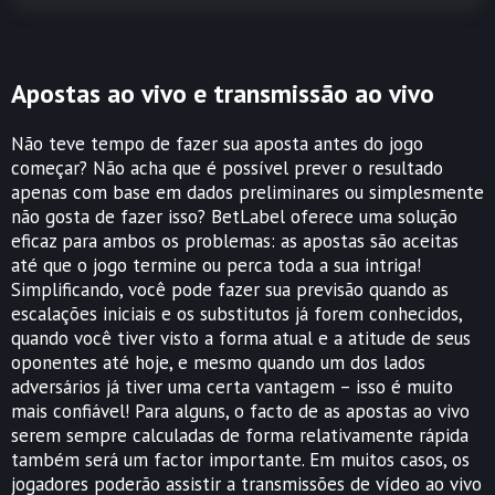
Apostas ao vivo e transmissão ao vivo
Não teve tempo de fazer sua aposta antes do jogo
começar? Não acha que é possível prever o resultado
apenas com base em dados preliminares ou simplesmente
não gosta de fazer isso? BetLabel oferece uma solução
eficaz para ambos os problemas: as apostas são aceitas
até que o jogo termine ou perca toda a sua intriga!
Simplificando, você pode fazer sua previsão quando as
escalações iniciais e os substitutos já forem conhecidos,
quando você tiver visto a forma atual e a atitude de seus
oponentes até hoje, e mesmo quando um dos lados
adversários já tiver uma certa vantagem – isso é muito
mais confiável! Para alguns, o facto de as apostas ao vivo
serem sempre calculadas de forma relativamente rápida
também será um factor importante. Em muitos casos, os
jogadores poderão assistir a transmissões de vídeo ao vivo