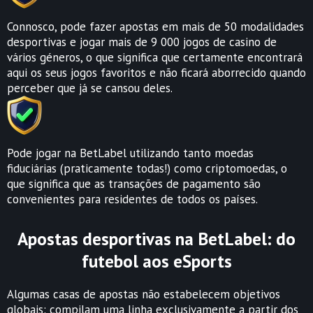
Connosco, pode fazer apostas em mais de 50 modalidades
desportivas e jogar mais de 9 000 jogos de casino de
vários géneros, o que significa que certamente encontrará
aqui os seus jogos favoritos e não ficará aborrecido quando
perceber que já se cansou deles.
Pode jogar na BetLabel utilizando tanto moedas
fiduciárias (praticamente todas!) como criptomoedas, o
que significa que as transações de pagamento são
convenientes para residentes de todos os países.
Apostas desportivas na BetLabel: do
futebol aos eSports
Algumas casas de apostas não estabelecem objetivos
globais: compilam uma linha exclusivamente a partir dos