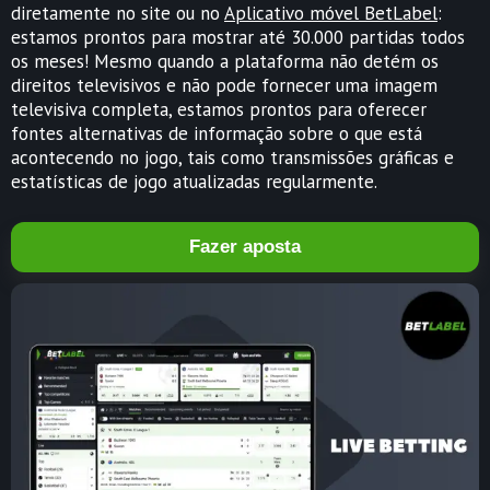
diretamente no site ou no
Aplicativo móvel BetLabel
:
estamos prontos para mostrar até 30.000 partidas todos
os meses! Mesmo quando a plataforma não detém os
direitos televisivos e não pode fornecer uma imagem
televisiva completa, estamos prontos para oferecer
fontes alternativas de informação sobre o que está
acontecendo no jogo, tais como transmissões gráficas e
estatísticas de jogo atualizadas regularmente.
Fazer aposta