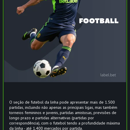
O
seção de futebol
da linha pode apresentar mais de 1.500
partidas, incluindo não apenas as principais ligas, mas também
torneios femininos e juvenis, partidas amistosas, previsões de
longo prazo e partidas alternativas (partidas por
correspondência), com o futebol tendo a profundidade máxima
da linha - até 1.400 mercados por partida.