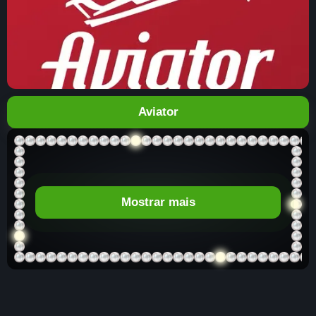
Aviator
Mostrar mais