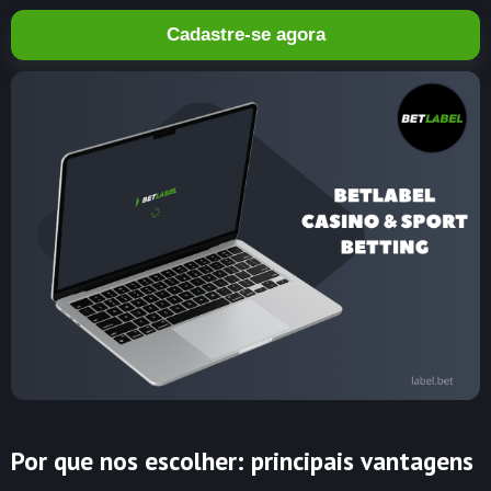
Cadastre-se agora
Por que nos escolher: principais vantagens