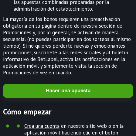
las apuestas combinadas preparadas por la
administración del establecimiento.
La mayoría de los bonos requieren una preactivación
obligatoria en su página dentro de nuestra sección de
Promociones y, por lo general, se activan de manera
secuencial (no puedes participar en dos sorteos al mismo
tiempo). Si no quieres perderte nuevas y emocionantes
promociones, suscríbete a las redes sociales y al boletín
informativo de BetLabel, activa las notificaciones en la
aplicación móvil
y simplemente visita la sección de
Promociones de vez en cuando.
Hacer una apuesta
Cómo empezar
Crea una cuenta
en nuestro sitio web o en la
aplicación móvil haciendo clic en el botón