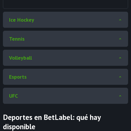
Ice Hockey
Tennis
Volleyball
Esports
UFC
Deportes en BetLabel: qué hay
disponible