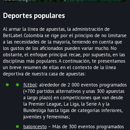
Deportes populares
Al armar la línea de apuestas, la administración de
BetLabel Colombia se rige por el principio de no limitarse
a las necesidades de la mayoría, teniendo en cuenta que
los gustos de los aficionados pueden variar mucho. No
obstante, el enfoque principal recae, por supuesto, en las
disciplinas más populares. A continuación, te presentamos
un breve resumen de ellas en el contexto de la línea
deportiva de nuestra casa de apuestas:
fútbol
: alrededor de 2 000 eventos programados
(+700 partidos alternativos y unas 300 apuestas
a largo plazo) en competiciones que van desde
la Premier League, La Liga, la Serie A y la
Bundesliga hasta ligas de categorías inferiores,
juveniles y femeninas;
baloncesto
– Más de 300 eventos programados