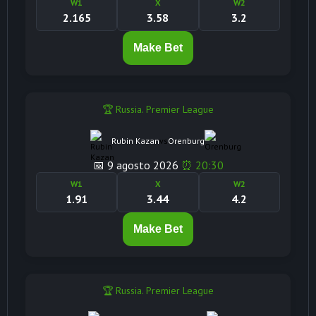
W1
X
W2
2.165
3.58
3.2
Make Bet
🏆 Russia. Premier League
Rubin Kazan
vs
Orenburg
📅 9 agosto 2026
⏰ 20:30
W1
X
W2
1.91
3.44
4.2
Make Bet
🏆 Russia. Premier League