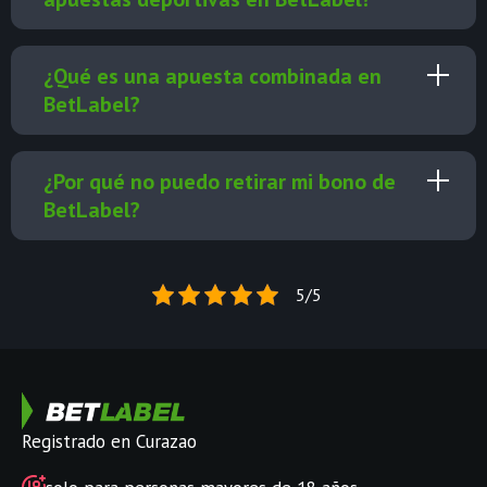
¿Qué es una apuesta combinada en
BetLabel?
¿Por qué no puedo retirar mi bono de
BetLabel?
5/5
Registrado en Curazao