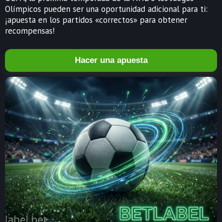
Olímpicos pueden ser una oportunidad adicional para ti:
¡apuesta en los partidos «correctos» para obtener
recompensas!
Hacer una apuesta