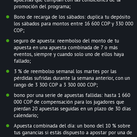
promoción del programa;
Bono de recarga de los sábados: duplica tu depósito
los sábados para montos entre 16 600 COP y 330 000
COP;
seguro de apuesta: reembolso del monto de tu
apuesta en una apuesta combinada de 7 o más
eventos, siempre y cuando solo uno de ellos haya
fallado;
3 % de reembolso semanal los martes por las
pérdidas sufridas durante la semana anterior, con un
rango de 3 300 COP a 3 300 000 COP;
bono por una serie de apuestas fallidas: hasta 1 660
000 COP de compensación para los jugadores que
pierdan 20 apuestas seguidas en un plazo de 30 días
calendario;
Apuesta combinada del día: un bono del 10 % sobre
tus ganancias si estás dispuesto a apostar por una de