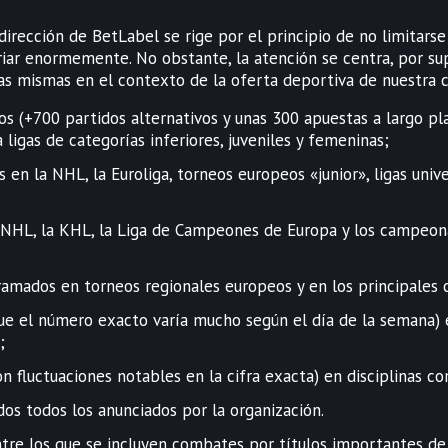
 dirección de BetLabel se rige por el principio de no limitars
iar enormemente. No obstante, la atención se centra, por sup
as mismas en el contexto de la oferta deportiva de nuestra c
s (+700 partidos alternativos y unas 300 apuestas a largo p
a ligas de categorías inferiores, juveniles y femeninas;
n la NHL, la Euroliga, torneos europeos «junior», ligas univ
 NHL, la KHL, la Liga de Campeones de Europa y los campeona
mados en torneos regionales europeos y en los principales
e el número exacto varía mucho según el día de la semana) e
;
 fluctuaciones notables en la cifra exacta) en disciplinas co
os todos los anunciados por la organización.
e los que se incluyen combates por títulos importantes de o