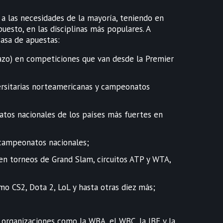
e a las necesidades de la mayoría, teniendo en
uesto, en las disciplinas más populares. A
asa de apuestas:
lazo) en competiciones que van desde la Premier
ersitarias norteamericanas y campeonatos
tos nacionales de los países más fuertes en
 campeonatos nacionales;
n torneos de Grand Slam, circuitos ATP y WTA,
mo CS2, Dota 2, LoL y hasta otras diez más;
rganizaciones como la WBA, el WBC, la IBF y la