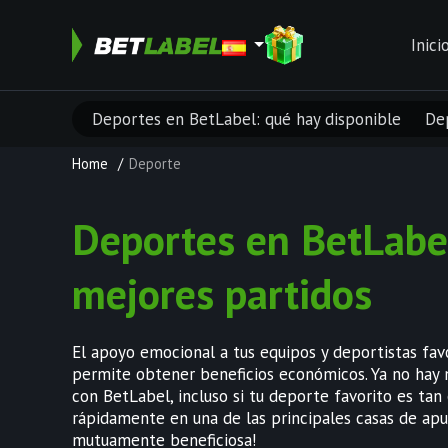
Inici
Deportes en BetLabel: qué hay disponible
De
Home
/
Deporte
Deportes en BetLabel
mejores partidos
El apoyo emocional a tus equipos y deportistas fav
permite obtener beneficios económicos. Ya no hay n
con BetLabel, incluso si tu deporte favorito es ta
rápidamente en una de las principales casas de apue
mutuamente beneficiosa!