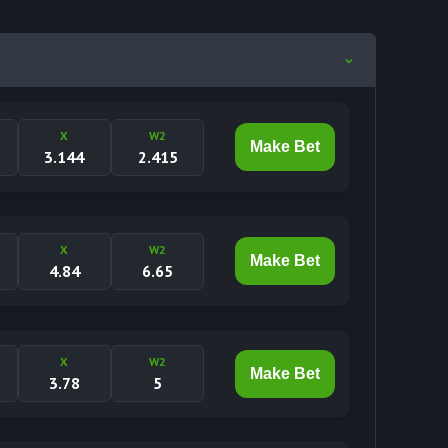
X
W2
Make Bet
3.144
2.415
X
W2
Make Bet
4.84
6.65
X
W2
Make Bet
3.78
5