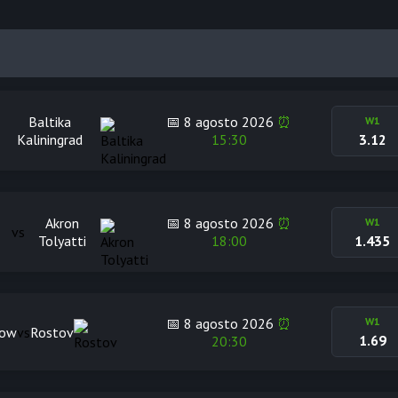
Baltika
📅 8 agosto 2026
⏰
W1
3.12
Kaliningrad
15:30
Akron
📅 8 agosto 2026
⏰
W1
vs
1.435
Tolyatti
18:00
📅 8 agosto 2026
⏰
W1
cow
vs
Rostov
1.69
20:30