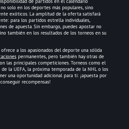
disponibilidad de partidos en el calendario
 no solo en los deportes más populares, sino
te exóticos. La amplitud de la oferta satisfará
te: para los partidos estrella individuales,
nes de apuesta. Sin embargo, puedes apostar no
 sino también en los resultados de los torneos en su
 ofrece a los apasionados del deporte una sólida
caciones
permanentes, pero también hay otras de
con las principales competiciones. Torneos como el
 de la UEFA, la próxima temporada de la NHL o los
er una oportunidad adicional para ti: ¡apuesta por
 conseguir recompensas!