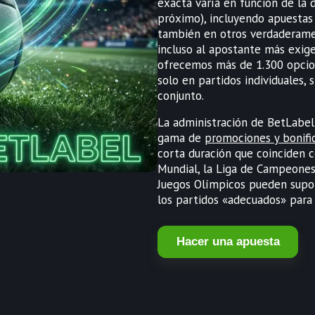
exacta varía en función de la 
próximo), incluyendo apuestas
también en otros verdaderamen
incluso al apostante más exigen
ofrecemos más de 1.300 opcio
solo en partidos individuales,
conjunto.
La administración de BetLabel
gama de
promociones y bonifi
corta duración que coinciden 
Mundial, la Liga de Campeones
Juegos Olímpicos pueden supon
los partidos «adecuados» para
Hacer una apuesta