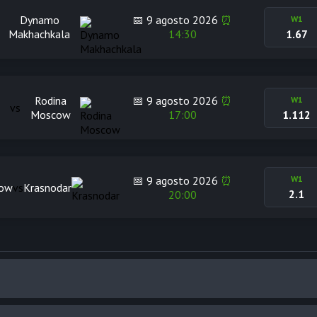
Dynamo
📅 9 agosto 2026
⏰
W1
1.67
Makhachkala
14:30
Rodina
📅 9 agosto 2026
⏰
W1
vs
1.112
Moscow
17:00
📅 9 agosto 2026
⏰
W1
cow
vs
Krasnodar
2.1
20:00