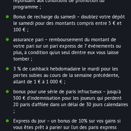
répondant aux conditions de promotion du
programme ;
Bonus de recharge du samedi – doublez votre dépôt
le samedi pour des montants compris entre 5 € et
100 € ;
assurance pari – remboursement du montant de
votre pari sur un pari express de 7 événements ou
plus, à condition qu’un seul d’entre eux vous laisse
tomber ;
3 % de cashback hebdomadaire le mardi pour les
pertes subies au cours de la semaine précédente,
allant de 1 € à 1 000 € ;
bonus pour une série de paris infructueux – jusqu’à
500 € d’indemnisation pour les joueurs qui perdent
20 paris d’affilée dans un délai de 30 jours calendaires
;
Express du jour – un bonus de 10% sur vos gains si
vous êtes prêt à parier sur l’un des paris express