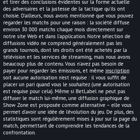
et tirer des conclusions évidentes sur la forme actuelle
des adversaires et la justesse de la tactique qu’ils ont
choisie. D’ailleurs, nous avons mentionné que vous pouvez
regarder les matchs pour une raison : la société diffuse
environ 30 000 matchs chaque mois directement sur
notre site Web et dans l’application. Notre sélection de
diffusions vidéo ne comprend généralement pas les
grands tournois, dont les droits ont été achetés par la
télévision et les services de streaming, mais nous avons
beaucoup plus de contenu. Vous n’avez pas besoin de
payer pour regarder les émissions, et même
inscription
soit aucune autorisation n’est requise : il vous suffit de
placer un pari quand vous le souhaitez (une autorisation
est requise pour cela). Même si BetLabel ne peut pas
diffuser le match lui-même, une diffusion graphique de
Show Zone est proposée comme alternative – elle vous
permet d’avoir une idée de l’évolution du jeu. De plus, des
statistiques sont régulièrement mises à jour sur la page du
match, permettant de comprendre les tendances de la
confrontation.