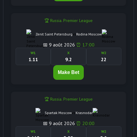
🏆 Russia. Premier League
Zenit Saint Petersburg
vs
Rodina Moscow
📅 9 août 2026
⏰ 17:00
W1
X
W2
1.11
9.2
22
Make Bet
🏆 Russia. Premier League
Spartak Moscow
vs
Krasnodar
📅 9 août 2026
⏰ 20:00
W1
X
W2