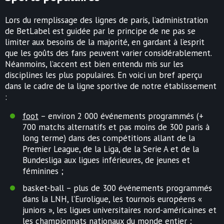
Lors du remplissage des lignes de paris, l’administration
de BetLabel est guidée par le principe de ne pas se
limiter aux besoins de la majorité, en gardant à l’esprit
que les goûts des fans peuvent varier considérablement.
Néanmoins, l’accent est bien entendu mis sur les
disciplines les plus populaires. En voici un bref aperçu
dans le cadre de la ligne sportive de notre établissement
:
foot
– environ 2 000 événements programmés (+
700 matchs alternatifs et pas moins de 300 paris à
long terme) dans des compétitions allant de la
Premier League, de la Liga, de la Serie A et de la
Bundesliga aux ligues inférieures, de jeunes et
féminines ;
basket-ball – plus de 300 événements programmés
dans la LNH, l’Euroligue, les tournois européens «
juniors », les ligues universitaires nord-américaines et
les championnats nationaux du monde entier ;