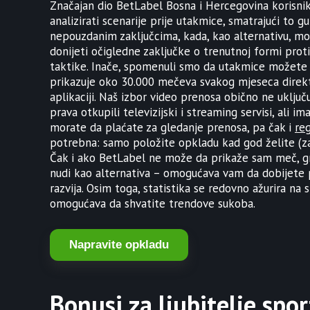
Značajan dio BetLabel Bosna i Hercegovina korisnik
analizirati scenarije prije utakmice, smatrajući to 
nepouzdanim zaključcima, kada, kao alternativu, mo
donijeti očigledne zaključke o trenutnoj formi prot
taktike. Inače, spomenuli smo da utakmice možete 
prikazuje oko 30.000 mečeva svakog mjeseca direktn
aplikaciji. Naš izbor video prenosa obično ne uključ
prava otkupili televizijski i streaming servisi, ali 
morate da plaćate za gledanje prenosa, pa čak i
reg
potrebna: samo položite opkladu kad god želite (za 
Čak i ako BetLabel ne može da prikaže sam meč, g
nudi kao alternativa – omogućava vam da dobijete 
razvija. Osim toga, statistika se redovno ažurira na 
omogućava da shvatite trendove sukoba.
Napravite opkladu
Bonusi za ljubitelje spor