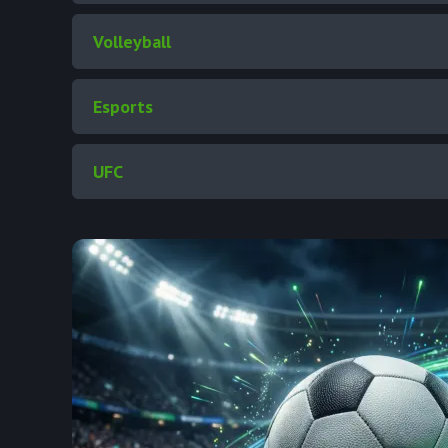
Volleyball
Esports
UFC