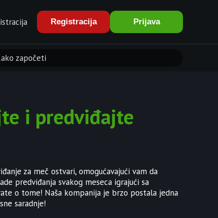
istracija
Registracija
Prijava
ako započeti
te i predviđajte
viđanje za meč ostvari, omogućavajući vam da
ljade predviđanja svakog meseca igrajući sa
arate o tome! Naša kompanija je brzo postala jedna
sne saradnje!