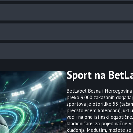
Sport na BetLa
BetLabel Bosna i Hercegovina l
preko 9.000 zakazanih događaj
sportova je otprilike 55 (tača
predstojećem kalendaru), uklj
već i na one istinski egzotične.
kladioničare: za pojedinačne 
klađenja. Međutim, možete se 