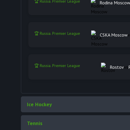
🏆 Russia. Premier League
Rodina Mosco
🏆 Russia. Premier League
CSKA Moscow
v
🏆 Russia. Premier League
Rostov
vs
Ice Hockey
Tennis