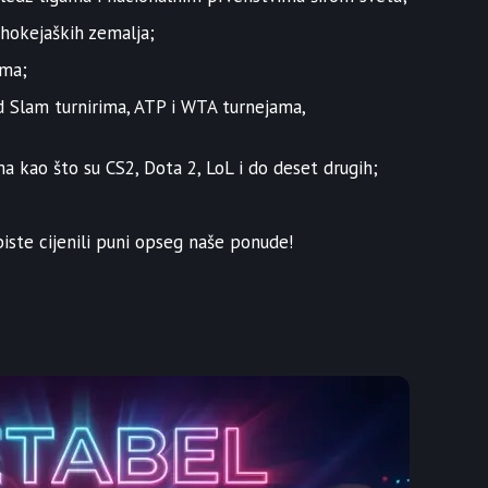
hokejaških zemalja;
ima;
nd Slam turnirima, ATP i WTA turnejama,
a kao što su CS2, Dota 2, LoL i do deset drugih;
iste cijenili puni opseg naše ponude!