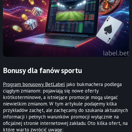
Bonusy dla fanów sportu
Program bonusowy BetLabel
jako bukmachera podlega
ciągłym zmianom: pojawiają się nowe oferty
krótkoterminowe, a istniejące promocje mogą ulegać
niewielkim zmianom. W tym artykule podajemy kilka
przykładów zachęt, ale zachęcamy do szukania aktualnych
informacji i pełnych warunków promocji wyłącznie na
oficjalnej stronie internetowej zakładu. Oto kilka ofert, na
które warto zwrócić uwagę: