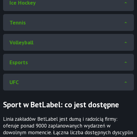
Ice Hockey
Tennis
Volleyball
Esports
UFC
Sport w BetLabel: co jest dostępne
Linia zakładów BetLabel jest dumą i radością firmy:
oferuje ponad 9000 zaplanowanych wydarzeń w
dowolnym momencie. Łączna liczba dostępnych dyscyplin