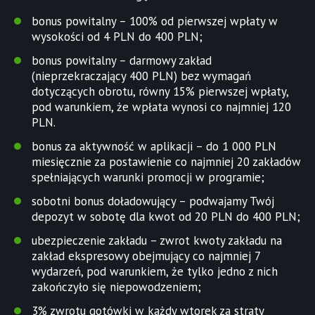
bonus powitalny – 100% od pierwszej wpłaty w
wysokości od 4 PLN do 400 PLN;
bonus powitalny – darmowy zakład
(nieprzekraczający 400 PLN) bez wymagań
dotyczących obrotu, równy 15% pierwszej wpłaty,
pod warunkiem, że wpłata wynosi co najmniej 120
PLN.
bonus za aktywność w aplikacji – do 1 000 PLN
miesięcznie za postawienie co najmniej 20 zakładów
spełniających warunki promocji w programie;
sobotni bonus doładowujący – podwajamy Twój
depozyt w sobotę dla kwot od 20 PLN do 400 PLN;
ubezpieczenie zakładu – zwrot kwoty zakładu na
zakład ekspresowy obejmujący co najmniej 7
wydarzeń, pod warunkiem, że tylko jedno z nich
zakończyło się niepowodzeniem;
3% zwrotu gotówki w każdy wtorek za straty