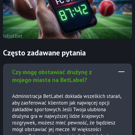
Często zadawane pytania
Czy mogę obstawiać drużynę z
mojego miasta na BetLabel?
Administracja BetLabel dokłada wszelkich starań,
aby zaoferować klientom jak najwięcej opcji
zakładów sportowych. Jeśli Twoja ulubiona
drużyna gra w najwyższej lidze krajowych
rozgrywek, możesz mieć pewność, że będziesz
mógł obstawiać jej mecze. W większości