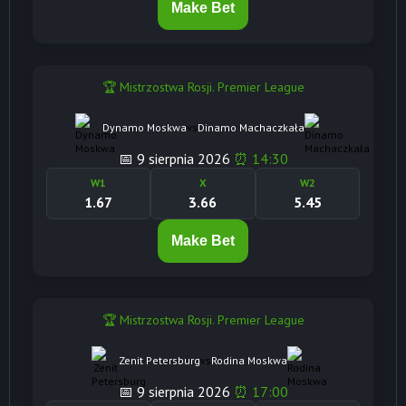
Make Bet
🏆 Mistrzostwa Rosji. Premier League
Dynamo Moskwa
vs
Dinamo Machaczkała
📅 9 sierpnia 2026
⏰ 14:30
W1
X
W2
1.67
3.66
5.45
Make Bet
🏆 Mistrzostwa Rosji. Premier League
Zenit Petersburg
vs
Rodina Moskwa
📅 9 sierpnia 2026
⏰ 17:00