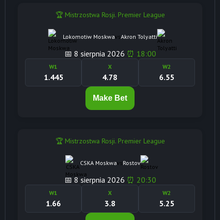
🏆 Mistrzostwa Rosji. Premier League
Lokomotiw Moskwa
vs
Akron Tolyatti
📅 8 sierpnia 2026
⏰ 18:00
W1
X
W2
1.445
4.78
6.55
Make Bet
🏆 Mistrzostwa Rosji. Premier League
CSKA Moskwa
vs
Rostov
📅 8 sierpnia 2026
⏰ 20:30
W1
X
W2
1.66
3.8
5.25