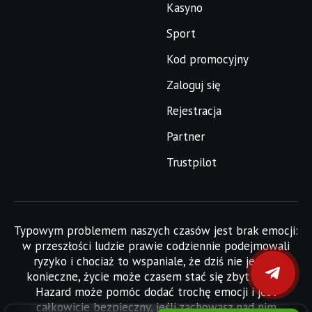
Kasyno
Sport
Kod promocyjny
Zaloguj się
Rejestracja
Partner
Trustpilot
Typowym problemem naszych czasów jest brak emocji:
w przeszłości ludzie prawie codziennie podejmowali
ryzyko i chociaż to wspaniale, że dziś nie jest to
konieczne, życie może czasem stać się zbyt nudne.
Hazard może pomóc dodać trochę emocji i jest
całkowicie bezpieczny, jeśli zachowasz nad nim