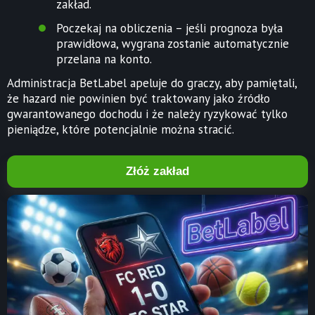
zakład.
Poczekaj na obliczenia – jeśli prognoza była
prawidłowa, wygrana zostanie automatycznie
przelana na konto.
Administracja BetLabel apeluje do graczy, aby pamiętali,
że hazard nie powinien być traktowany jako źródło
gwarantowanego dochodu i że należy ryzykować tylko
pieniądze, które potencjalnie można stracić.
Złóż zakład