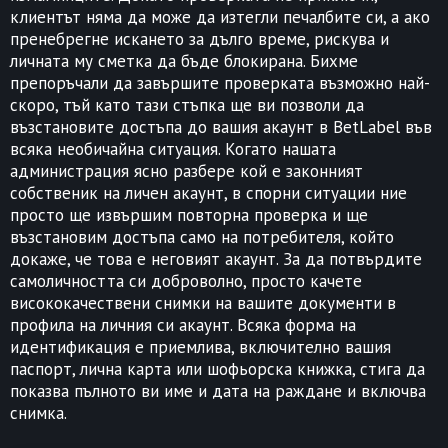
клиентът няма да може да изтегли печалбите си, а ако
пренебрегне искането за дълго време, рискува и
личната му сметка да бъде блокирана. Бихме
препоръчали да завършите проверката възможно най-
скоро, тъй като тази стъпка ще ви позволи да
възстановите достъпа до вашия акаунт в BetLabel във
всяка необичайна ситуация. Когато нашата
администрация ясно разбере кой е законният
собственик на личен акаунт, в спорни ситуации ние
просто ще извършим повторна проверка и ще
възстановим достъпа само на потребителя, който
докаже, че това е неговият акаунт. За да потвърдите
самоличността си доброволно, просто качете
висококачествени снимки на вашите документи в
профила на личния си акаунт. Всяка форма на
идентификация е приемлива, включително вашия
паспорт, лична карта или шофьорска книжка, стига да
показва пълното ви име и дата на раждане и включва
снимка.