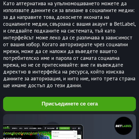
Като алтернатива на упълномощаването можете да
използвате данните си за влизане в социалните медии:
за да направите това, докоснете иконата на
социалните медии, свързана с вашия акаунт в BetLabel,
и следвайте подканите на системата, тъй като
интерфейсът може леко да се различава в зависимост
от вашия избор. Когато авторизирате чрез социални
мрежи, може да се наложи да въведете вашето
потребителско име и парола от самата социална
мрежа, но не се притеснявайте: вие ги въвеждате
директно в интерфейса на ресурса, който изисква
данните за авторизация, и нито ние, нито трета страна
ще имаме достъп до тези данни.
Присъединете се сега