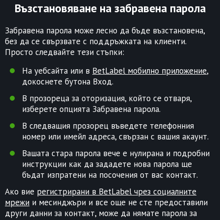
Възстановяване на забравена парола
Забравена парола може лесно да бъде възстановена,
без да се свързвате с поддръжката на клиенти.
Просто следвайте тези стъпки:
На уебсайта или в
BetLabel мобилно приложение
,
докоснете бутона Вход.
В прозореца за оторизация, който се отваря,
изберете опцията Забравена парола.
В следващия прозорец въведете телефонния
номер или имейл адреса, свързан с вашия акаунт.
Вашата стара парола вече е нулирана и подробни
инструкции как да зададете нова парола ще
бъдат изпратени на посочения от вас контакт.
Ако вие
регистрирани в BetLabel чрез социалните
мрежи
и месинджъри и все още не сте предоставили
други данни за контакт, може да нямате парола за