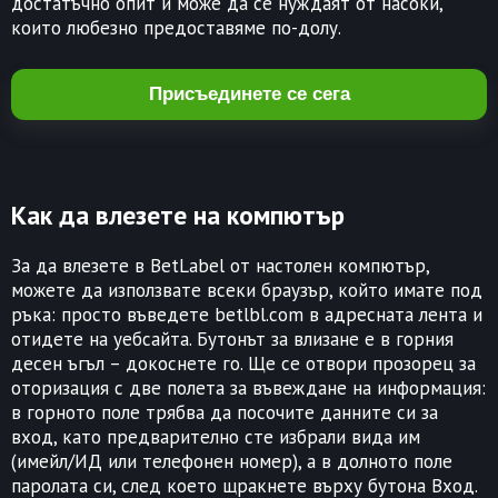
достатъчно опит и може да се нуждаят от насоки,
които любезно предоставяме по-долу.
Присъединете се сега
Как да влезете на компютър
За да влезете в BetLabel от настолен компютър,
можете да използвате всеки браузър, който имате под
ръка: просто въведете betlbl.com в адресната лента и
отидете на уебсайта. Бутонът за влизане е в горния
десен ъгъл – докоснете го. Ще се отвори прозорец за
оторизация с две полета за въвеждане на информация:
в горното поле трябва да посочите данните си за
вход, като предварително сте избрали вида им
(имейл/ИД или телефонен номер), а в долното поле
паролата си, след което щракнете върху бутона Вход.