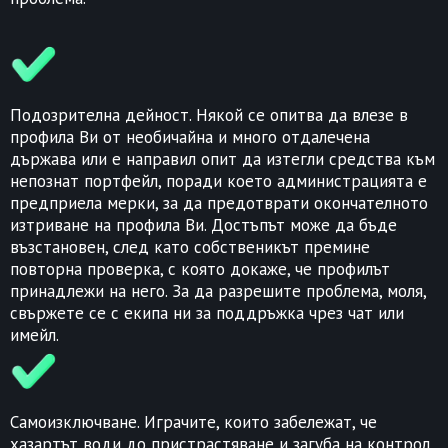
Подозрителна дейност. Някой се опитва да влезе в
профила Ви от необичайна и много отдалечена
държава или е направил опит да изтегли средства към
непознат портфейл, поради което администрацията е
предприела мерки, за да предотврати окончателното
изтриване на профила Ви. Достъпът може да бъде
възстановен, след като собственикът премине
повторна проверка, с която докаже, че профилът
принадлежи на него. За да разрешите проблема, моля,
свържете се с екипа ни за поддръжка чрез чат или
имейл.
Самоизключване. Играчите, които забележат, че
хазартът води до пристрастяване и загуба на контрол,