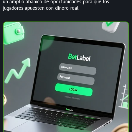
un amplio abanico de oportunidades para que los
jugadores
apuesten con dinero real
.