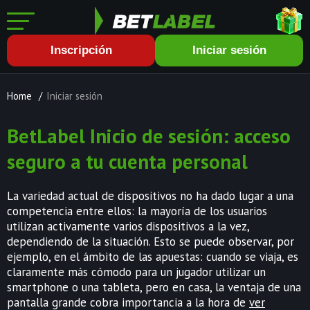
Inscripción
Iniciar sesión
Home
/
Iniciar sesión
BetLabel Inicio de sesión: acceso
seguro a tu cuenta personal
La variedad actual de dispositivos no ha dado lugar a una
competencia entre ellos: la mayoría de los usuarios
utilizan activamente varios dispositivos a la vez,
dependiendo de la situación. Esto se puede observar, por
ejemplo, en el ámbito de las apuestas: cuando se viaja, es
claramente más cómodo para un jugador utilizar un
smartphone o una tableta, pero en casa, la ventaja de una
pantalla grande cobra importancia a la hora de
ver