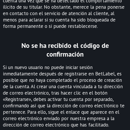
cuenta una vez que se ha detectado el comportamiento
ilícito de su titular. No obstante, merece la pena ponerse
en contacto con el servicio de atención al cliente, al
menos para aclarar si su cuenta ha sido bloqueada de
forma permanente o si puede restablecerse.
No se ha recibido el código de
confirmación
Si un nuevo usuario no puede iniciar sesión
inmediatamente después de registrarse en BetLabel, es
posible que no haya completado el proceso de creación
de la cuenta. Al crear una cuenta vinculada a tu dirección
de correo electrónico, tras hacer clic en el botón
«Registrarse», debes activar tu cuenta por separado,
confirmando así que la dirección de correo electrónico te
pertenece. Para ello, sigue el enlace que aparece en el
correo electrónico enviado por nuestra empresa a la
dirección de correo electrónico que has facilitado.