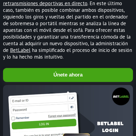
retransmisiones deportivas en directo
. En este último
caso, también es posible combinar ambos dispositivos,
siguiendo los giros y vueltas del partido en el ordenador
de sobremesa o portátil mientras se analiza la línea de
apuestas con el móvil desde el sofá. Para ofrecer estas
posibilidades y garantizar una transferencia cómoda de la
cuenta al adquirir un nuevo dispositivo, la administración
de
BetLabel
ha simplificado el proceso de inicio de sesión
y lo ha hecho más intuitivo.
Únete ahora