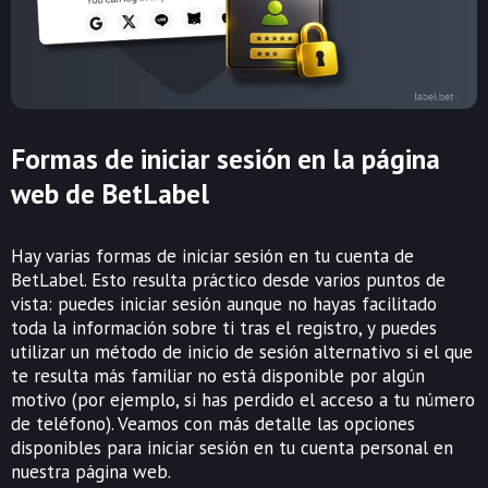
Formas de iniciar sesión en la página
web de BetLabel
Hay varias formas de iniciar sesión en tu cuenta de
BetLabel. Esto resulta práctico desde varios puntos de
vista: puedes iniciar sesión aunque no hayas facilitado
toda la información sobre ti tras el registro, y puedes
utilizar un método de inicio de sesión alternativo si el que
te resulta más familiar no está disponible por algún
motivo (por ejemplo, si has perdido el acceso a tu número
de teléfono). Veamos con más detalle las opciones
disponibles para iniciar sesión en tu cuenta personal en
nuestra página web.