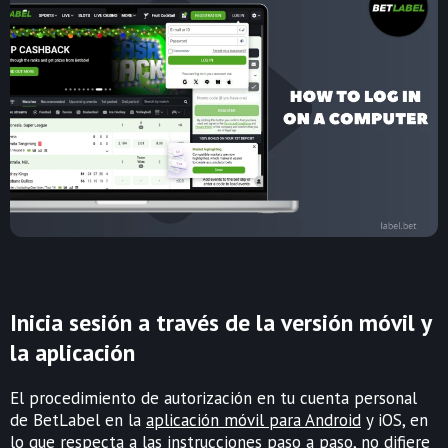
Inicia sesión a través de la versión móvil y
la aplicación
El procedimiento de autorización en tu cuenta personal
de BetLabel en la
aplicación móvil para Android
y iOS, en
lo que respecta a las instrucciones paso a paso, no difiere