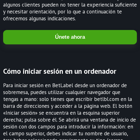
algunos clientes pueden no tener la experiencia suficiente
y necesitar orientación, por lo que a continuación te
ofrecemos algunas indicaciones.
Únete ahora
Cómo iniciar sesión en un ordenador
Para iniciar sesión en BetLabel desde un ordenador de
sobremesa, puedes utilizar cualquier navegador que
tengas a mano: solo tienes que escribir betlbl.com en la
barra de direcciones y acceder a la página web. El botón
«Iniciar sesión» se encuentra en la esquina superior
derecha; pulsa sobre él. Se abrirá una ventana de inicio de
sesión con dos campos para introducir la información: en
el campo superior, debes indicar tu nombre de usuario,