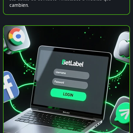
cambien.