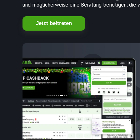
und möglicherweise eine Beratung benötigen, die w
Jetzt beitreten