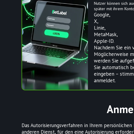
Nutzer können sich au
später mit ihrem Kont
Google,
X,
Linie,
MetaMask,
Apple-ID.
Nachdem Sie ein v
Möglicherweise mü
werden Sie aufgef
Sie automatisch b
eingeben – stimme
anmeldet.
Anmel
Das Autorisierungsverfahren in Ihrem persönlichen 
anderen Dienst, für den eine Autorisierung erforde