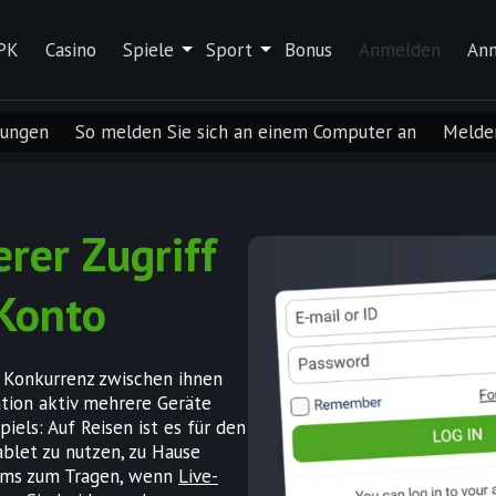
PK
Casino
Spiele
Sport
Bonus
Anmelden
An
ungen
So melden Sie sich an einem Computer an
Melden
rer Zugriff
 Konto
er Konkurrenz zwischen ihnen
ation aktiv mehrere Geräte
piels: Auf Reisen ist es für den
blet zu nutzen, zu Hause
irms zum Tragen, wenn
Live-