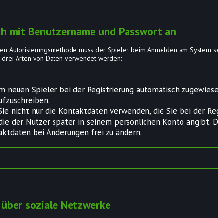
ich mit Benutzername und Passwort an
sten Autorisierungsmethode muss der Spieler beim Anmelden am System s
drei Arten von Daten verwendet werden:
m neuen Spieler bei der Registrierung automatisch zugewiesen
ufzuschreiben.
Sie nicht nur die Kontaktdaten verwenden, die Sie bei der R
die der Nutzer später in seinem persönlichen Konto angibt. D
ktdaten bei Änderungen frei zu ändern.
 über soziale Netzwerke