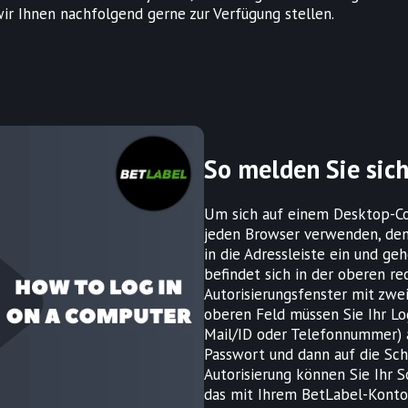
ir Ihnen nachfolgend gerne zur Verfügung stellen.
So melden Sie sic
Um sich auf einem Desktop-C
jeden Browser verwenden, den
in die Adressleiste ein und ge
befindet sich in der oberen re
Autorisierungsfenster mit zwe
oberen Feld müssen Sie Ihr Lo
Mail/ID oder Telefonnummer) 
Passwort und dann auf die Schal
Autorisierung können Sie Ihr 
das mit Ihrem BetLabel-Konto