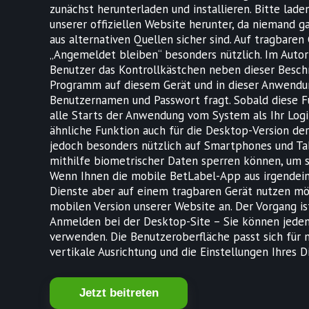
zunächst herunterladen und installieren. Bitte lad
unserer offiziellen Website herunter, da niemand g
aus alternativen Quellen sicher sind. Auf tragbaren
„Angemeldet bleiben“ besonders nützlich. Im Autor
Benutzer das Kontrollkästchen neben dieser Beschr
Programm auf diesem Gerät und in dieser Anwendu
Benutzernamen und Passwort fragt. Sobald diese Fu
alle Starts der Anwendung vom System als Ihr Login
ähnliche Funktion auch für die Desktop-Version der 
jedoch besonders nützlich auf Smartphones und Tab
mithilfe biometrischer Daten sperren können, um s
Wenn Ihnen die mobile BetLabel-App aus irgendeine
Dienste aber auf einem tragbaren Gerät nutzen mö
mobilen Version unserer Website an. Der Vorgang is
Anmelden bei der Desktop-Site – Sie können jede
verwenden. Die Benutzeroberfläche passt sich für
vertikale Ausrichtung und die Einstellungen Ihres Di
Jetzt beitreten