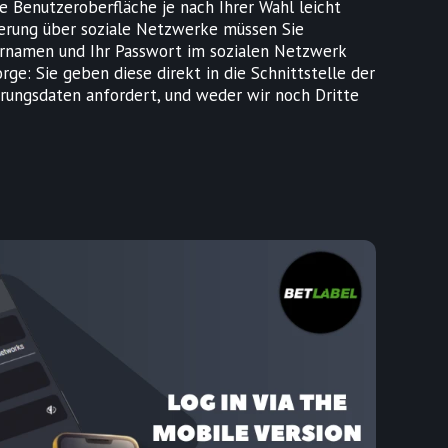
 Benutzeroberfläche je nach Ihrer Wahl leicht
sierung über soziale Netzwerke müssen Sie
rnamen und Ihr Passwort im sozialen Netzwerk
rge: Sie geben diese direkt in die Schnittstelle der
ierungsdaten anfordert, und weder wir noch Dritte