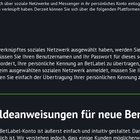
ch über soziale Netzwerke und Messenger in ihr persönliches Konto einlogge
o verknüpft haben. Derzeit können Sie sich über die folgenden Plattforme
erknüpftes soziales Netzwerk ausgewählt haben, werden Sie z
ssen Sie Ihren Benutzernamen und Ihr Passwort für dieses 
ordert, Ihre persönliche Kennung an BetLabel zu übertragen
eim ausgewählten sozialen Netzwerk anmeldet, müssen Sie I
n Sie einfach der Übertragung Ihrer persönlichen Kennung zu
deanweisungen für neue Be
BetLabel-Konto ist äußerst einfach und intuitiv gestaltet. D
rlich ist. Wir verstehen jedoch, dass einige Kunden möglicher