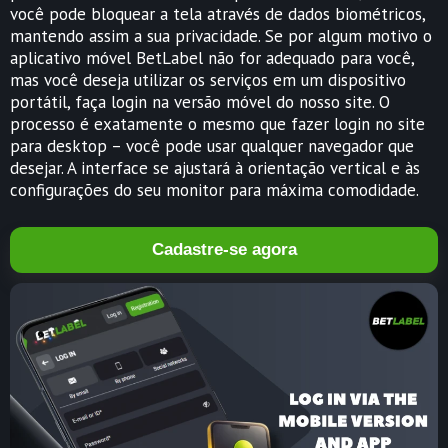
você pode bloquear a tela através de dados biométricos,
mantendo assim a sua privacidade. Se por algum motivo o
aplicativo móvel BetLabel não for adequado para você,
mas você deseja utilizar os serviços em um dispositivo
portátil, faça login na versão móvel do nosso site. O
processo é exatamente o mesmo que fazer login no site
para desktop – você pode usar qualquer navegador que
desejar. A interface se ajustará à orientação vertical e às
configurações do seu monitor para máxima comodidade.
Cadastre-se agora