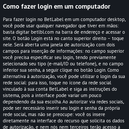
Como fazer login em um computador
Para fazer login no BetLabel em um computador desktop,
você pode usar qualquer navegador que tiver em mãos:
basta digitar betlbl.com na barra de endereço e acessar o
site. O botão Login está no canto superior direito – toque
nele. Será aberta uma janela de autorização com dois
campos para inserção de informações: no campo superior
você precisa especificar seu login, tendo previamente
selecionado seu tipo (e-mail/ID ou telefone), e no campo
inferior sua senha, a seguir clique no botão Login. Como
alternativa à autorização, você pode utilizar o login da sua
rede social: para isso, toque no ícone da rede social
vinculado à sua conta BetLabel e siga as instruções do
sistema, pois a interface pode variar um pouco
dependendo da sua escolha. Ao autorizar via redes sociais,
pode ser necessário inserir seu login e senha da própria
rede social, mas não se preocupe: você os insere
diretamente na interface do recurso que solicita os dados
de autorização, e nem nós nem terceiros terão acesso a