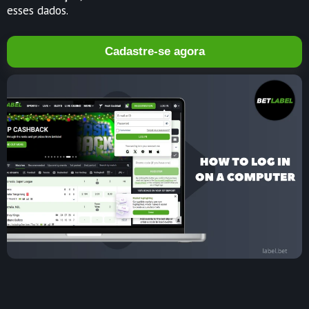
esses dados.
Cadastre-se agora