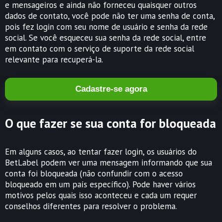
e mensageiros e ainda não forneceu quaisquer outros
dados de contato, você pode não ter uma senha de conta,
pois fez login com seu nome de usuário e senha da rede
social. Se você esqueceu sua senha da rede social, entre
em contato com o serviço de suporte da rede social
relevante para recuperá-la.
Cadastre-se agora
O que fazer se sua conta for bloqueada
Em alguns casos, ao tentar fazer login, os usuários do
BetLabel podem ver uma mensagem informando que sua
conta foi bloqueada (não confundir com o acesso
bloqueado em um país específico). Pode haver vários
motivos pelos quais isso aconteceu e cada um requer
conselhos diferentes para resolver o problema.