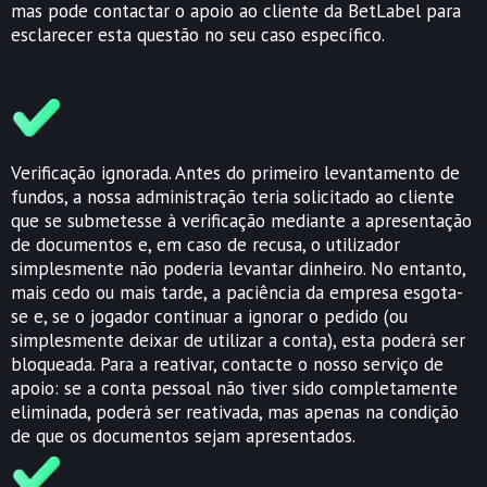
mas pode contactar o apoio ao cliente da BetLabel para
esclarecer esta questão no seu caso específico.
Verificação ignorada. Antes do primeiro levantamento de
fundos, a nossa administração teria solicitado ao cliente
que se submetesse à verificação mediante a apresentação
de documentos e, em caso de recusa, o utilizador
simplesmente não poderia levantar dinheiro. No entanto,
mais cedo ou mais tarde, a paciência da empresa esgota-
se e, se o jogador continuar a ignorar o pedido (ou
simplesmente deixar de utilizar a conta), esta poderá ser
bloqueada. Para a reativar, contacte o nosso serviço de
apoio: se a conta pessoal não tiver sido completamente
eliminada, poderá ser reativada, mas apenas na condição
de que os documentos sejam apresentados.