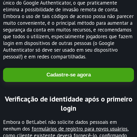
único do Google Authenticator, o que praticamente
elimina a possibilidade de invasão remota de conta.
Embora o uso de tais códigos de acesso possa não parecer
muito conveniente, é o principal método para aumentar a
segurança da conta em muitos recursos, e recomendamos
que todos o utilizem, especialmente jogadores que fazem
login em dispositivos de outras pessoas (o Google
Authenticator só deve ser usado em seu dispositivo
pessoal!) e em redes compartilhadas.
Cadastre-se agora
Verificação de identidade após o primeiro
login
Embora o BetLabel não solicite dados pessoais em
nenhum dos
formulários de registro para novos usuários
,
como cliente existente deverá fornecê-lo, confirmando