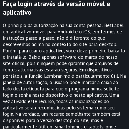
Faça login através da versão móvel e
aplicativo
O princípio da autorização na sua conta pessoal BetLabel
em
aplicativo móvel para Android
e o iOS, em termos de
instruções passo a passo, não é diferente do que
descrevemos acima no contexto do site para desktop.
Porém, para usar o aplicativo, você deve primeiro baixá-lo
e instalá-lo. Baixe apenas software de marca de nosso
site oficial, pois ninguém pode garantir que arquivos de
fontes alternativas estarão seguros. Em dispositivos
portáteis, a função Lembrar-me é particularmente útil. Na
janela de autorização, o usuário pode marcar a caixa ao
lado desta etiqueta para que o programa nunca solicite
login e senha neste dispositivo e neste aplicativo. Uma
vez ativado este recurso, todas as inicializações do
aplicativo serão reconhecidas pelo sistema como seu
login. Na verdade, um recurso semelhante também está
disponível para a versão desktop do site, mas é
particularmente útil em smartphones e tablets, onde