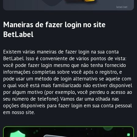
Maneiras de fazer login no site
BetLabel
Existem várias maneiras de fazer login na sua conta
BetLabel. Isso é conveniente de vários pontos de vista:
você pode fazer login mesmo que não tenha fornecido
informações completas sobre você após o registro, e
pode usar um método de login alternativo se aquele com
o qual você está mais familiarizado não estiver disponível
por algum motivo (por exemplo, você perdeu o acesso ao
seu número de telefone). Vamos dar uma olhada nas
opções disponíveis para fazer login em sua conta pessoal
em nosso site.