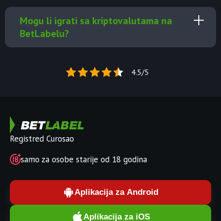
Mogu li igrati sa kriptovalutama na
BetLabelu?
4.5/5
Registred Curosao
samo za osobe starije od 18 godina
Aplikacija za Android
Aplikacija za iOS