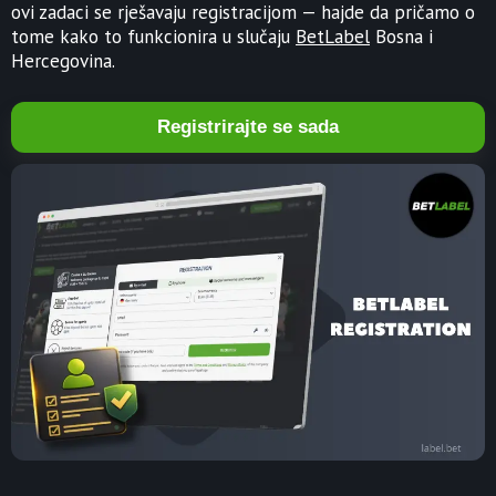
ovi zadaci se rješavaju registracijom — hajde da pričamo o
tome kako to funkcionira u slučaju
BetLabel
Bosna i
Hercegovina.
Registrirajte se sada