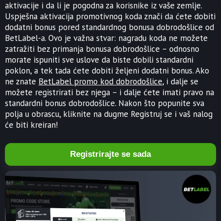
aktivacije i da li je pogodna za korisnike iz vaše zemlje.
Uspješna aktivacija promotivnog koda znači da ćete dobiti
dodatni bonus pored standardnog bonusa dobrodošlice od
BetLabel-a. Ovo je važna stvar: nagradu koda ne možete
zatražiti bez primanja bonusa dobrodošlice – odnosno
morate ispuniti sve uslove da biste dobili standardni
poklon, a tek tada ćete dobiti željeni dodatni bonus. Ako
ne znate
BetLabel promo kod dobrodošlice
, i dalje se
možete registrirati bez njega – i dalje ćete imati pravo na
standardni bonus dobrodošlice. Nakon što popunite sva
polja u obrascu, kliknite na dugme Registruj se i vaš nalog
će biti kreiran!
Registrirajte se sada