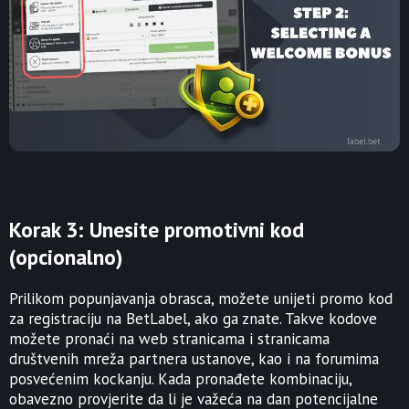
Korak 3: Unesite promotivni kod
(opcionalno)
Prilikom popunjavanja obrasca, možete unijeti promo kod
za registraciju na BetLabel, ako ga znate. Takve kodove
možete pronaći na web stranicama i stranicama
društvenih mreža partnera ustanove, kao i na forumima
posvećenim kockanju. Kada pronađete kombinaciju,
obavezno provjerite da li je važeća na dan potencijalne