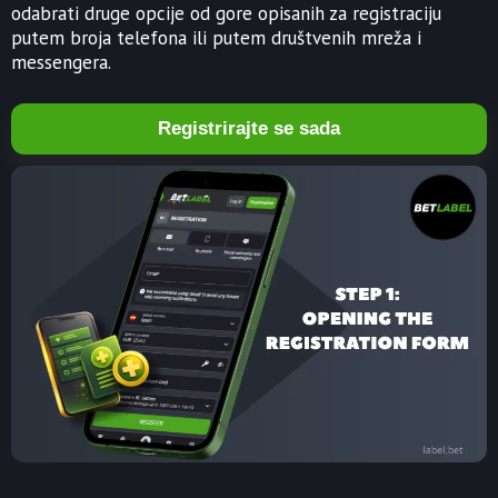
odabrati druge opcije od gore opisanih za registraciju
putem broja telefona ili putem društvenih mreža i
messengera.
Registrirajte se sada