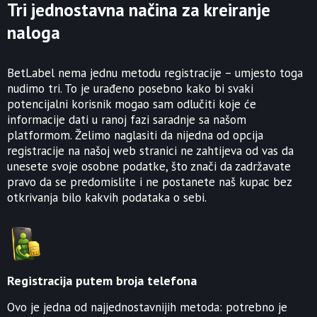
Tri jednostavna načina za kreiranje
naloga
BetLabel nema jednu metodu registracije – umjesto toga
nudimo tri. To je urađeno posebno kako bi svaki
potencijalni korisnik mogao sam odlučiti koje će
informacije dati u ranoj fazi saradnje sa našom
platformom. Želimo naglasiti da nijedna od opcija
registracije na našoj web stranici ne zahtijeva od vas da
unesete svoje osobne podatke, što znači da zadržavate
pravo da se predomislite i ne postanete naš kupac bez
otkrivanja bilo kakvih podataka o sebi.
Registracija putem broja telefona
Ovo je jedna od najjednostavnijih metoda: potrebno je