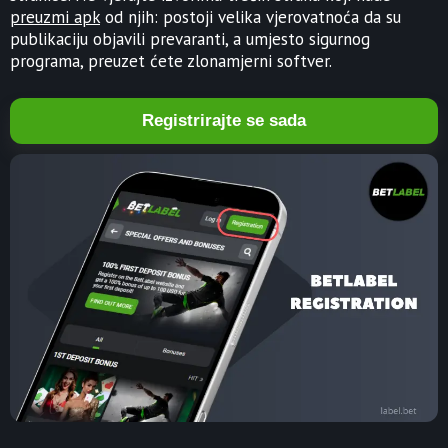
preuzmi apk
od njih: postoji velika vjerovatnoća da su
publikaciju objavili prevaranti, a umjesto sigurnog
programa, preuzet ćete zlonamjerni softver.
Registrirajte se sada