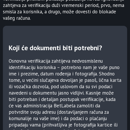
zahtjeva za verifikaciju duži vremenski period, prvo, nema
smisla za korisnika, a drugo, može dovesti do blokade
vašeg računa.
Koji će dokumenti biti potrebni?
Osnovna verifikacija zahtijeva nedvosmislenu
identifikaciju korisnika – potrebno nam je vaše puno
ime i prezime, datum rođenja i fotografija. Shodno
tome, u većini slučajeva dovoljan je pasoš, lična karta
ili vozačka dozvola, pod uslovom da su svi podaci
navedeni u dokumentu jasno vidljivi. Kasnije može
biti potreban i detaljan postupak verifikacije, kada
će vas administracija BetLabela zamoliti da
potvrdite svoju adresu (dostavljanjem računa za
komunalije na vaše ime) i da podaci o plaćanju
pripadaju vama (prihvatljiva je fotografija kartice ili