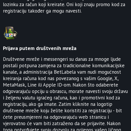
lozinku za račun koji kreirate. Oni koji znaju promo kod za
registraciju također ga mogu navesti.
Prijava putem društvenih mreža
Društvene mreže i messengeri su danas za mnoge ljude
postali potpuna zamjena za tradicionalne komunikacijske
kanale, a administracija BetLabela vam nudi mogućnost
kreiranja računa kod nas povezanog s vašim Google, X,
MetaMask, Line ili Apple ID-om. Nakon što odaberete
odgovarajuću opciju u obrascu, morate navesti svoju državu
i željenu valutu igraćeg računa, kao i promotivni kod za
registraciju, ako ga imate. Zatim kliknite na logotip
društvene mreže koju želite koristiti za registraciju - bit
ćete preusmjereni na odgovarajuću web stranicu i
vjerovatno će vam biti zatraženo da se prijavite. Nakon
toga potvrđujete svoju dozvolu za prijenos vašeg ličnog