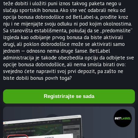
teže dobiti i uložiti puni iznos takvog paketa nego u
slučaju sportskih bonusa. Ako ste već odabrali neku od
opcija bonusa dobrodošlice od BetLabel-a, prođite kroz
nju i ne mijenjajte svoju odluku ni pod kojim okolnostima.
Sa stanovišta establišmenta, pokušaj da se „predomislite“
izgleda kao odbijanje prvog bonusa da biste aktivirali
drugi, ali poklon dobrodošlice može se aktivirati samo
jednom — odnosno nema druge šanse. BetLabel
administracija je takođe obezbedila opciju da odbijete sve
opcije bonusa dobrodošlice, ali nema smisla birati ovo:
svejedno ćete napraviti svoj prvi depozit, pa zašto ne
biste dobili bonus povrh toga?
Registrirajte se sada