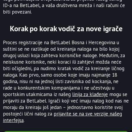
ID-a na BetLabel, a vaša društvena mreža i naši računi će
biti povezani.
Korak po korak vodič za nove igrače
Proces registracije na BetLabel Bosna i Hercegovina u
suštini se ne razlikuje od kreiranja naloga na bilo kojoj
drugoj usluzi koja zahteva korisničke naloge. Međutim, za
neiskusne korisnike, neki koraci ili zahtjevi možda neće
biti očigledni, pa nudimo kratak vodič za kreiranje ličnog
naloga. Kao prvo, samo osobe koje imaju najmanje 18
godina, nisu ni na jednoj listi zavisnika od kockanja, ne
rade u konkurentskim kompanijama i ne učestvuju u
sportskim utakmicama iz našeg
linija za klađenje
mogu se
prijaviti za BetLabel. Igrači koji već imaju nalog kod nas ne
moraju da kreiraju još jedan – jednostavno koristite svoj
postojeći lični nalog za
prijavite se na sve verzije našeg
interfejsa
.