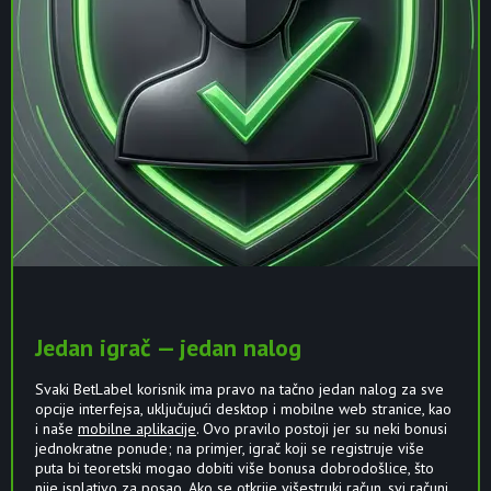
Jedan igrač — jedan nalog
Svaki BetLabel korisnik ima pravo na tačno jedan nalog za sve
opcije interfejsa, uključujući desktop i mobilne web stranice, kao
i naše
mobilne aplikacije
. Ovo pravilo postoji jer su neki bonusi
jednokratne ponude; na primjer, igrač koji se registruje više
puta bi teoretski mogao dobiti više bonusa dobrodošlice, što
nije isplativo za posao. Ako se otkrije višestruki račun, svi računi