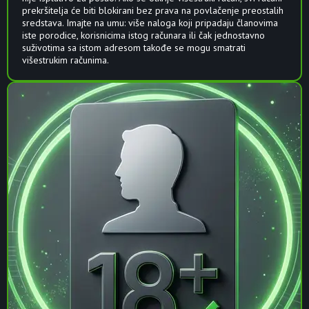
prekršitelja će biti blokirani bez prava na povlačenje preostalih
sredstava. Imajte na umu: više naloga koji pripadaju članovima
iste porodice, korisnicima istog računara ili čak jednostavno
suživotima sa istom adresom takođe se mogu smatrati
višestrukim računima.