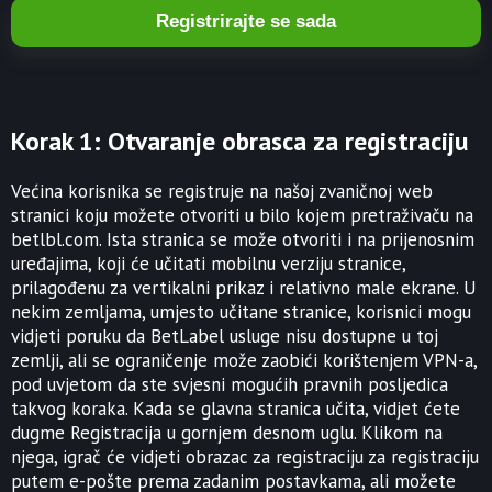
Registrirajte se sada
Korak 1: Otvaranje obrasca za registraciju
Većina korisnika se registruje na našoj zvaničnoj web
stranici koju možete otvoriti u bilo kojem pretraživaču na
betlbl.com. Ista stranica se može otvoriti i na prijenosnim
uređajima, koji će učitati mobilnu verziju stranice,
prilagođenu za vertikalni prikaz i relativno male ekrane. U
nekim zemljama, umjesto učitane stranice, korisnici mogu
vidjeti poruku da BetLabel usluge nisu dostupne u toj
zemlji, ali se ograničenje može zaobići korištenjem VPN-a,
pod uvjetom da ste svjesni mogućih pravnih posljedica
takvog koraka. Kada se glavna stranica učita, vidjet ćete
dugme Registracija u gornjem desnom uglu. Klikom na
njega, igrač će vidjeti obrazac za registraciju za registraciju
putem e-pošte prema zadanim postavkama, ali možete