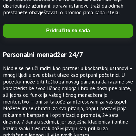
distribuirate ažurirani: uprava ustanove traži da odmah
prestanete obavještavati o promocijama kada isteku.
Pridružite se sada
Personalni menadžer 24/7
Nigdje se ne uči raditi kao partner u kockarskoj ustanovi –
mnogi ljudi u ovu oblast ulaze kao potpuni početnici. U
početku može biti teško za novog partnera da razume sve
karakteristike svog ličnog naloga i brojne dostupne alate,
ali jedna od funkcija vašeg ličnog menadžera je
mentorstvo — oni su takođe zainteresovani za vaš uspeh.
Možete im se obratiti za sva pitanja, poput postavljanja
reklamnih kampanja i optimizacije prometa, 24 sata
dnevno, 7 dana u sedmici, jer uspješna kladionica i online
kazino svaki trenutak doživljavaju kao priliku za
privlačenje jednog ili više novih kupaca.