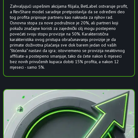
Zahvaljujući uspešnim akcijama filijala, BetLabel ostvaruje profit,
a RevShare model saradnje pretpostavlja da se određeni deo
tog profita pripisuje partneru kao naknada za njihov rad.
Osnovna stopa za nove podružnice je 20%, ali partneri koji
pokažu značajne koristi za zajednički cilj mogu postepeno
povećati svoju stopu provizije na 50%. Karakteristična
karakteristika ovog pristupa obračunavanju provizije je da
primate doživotna plaćanja sve dok barem jedan od vaših
"štićenika" nastavi da igra; istovremeno se provizija neaktivnog
affiliate-a postepeno smanjuje, tako da ćete nakon 6 mjeseci
bez novih privučenih kupaca dobiti 15% profita, a nakon 12
mjeseci - samo 5%.