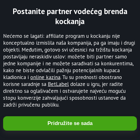
Postanite partner vodećeg brenda
kockanja
Nećemo se lagati: affiliate program u kockanju nije
konceptualno izmislila naša kompanija, pa ga imaju i drugi
objekti. Međutim, gotovo svi učesnici na tržištu kockanja
postavljaju neraskidiv uslov: možete biti partner samo
jedne kompanije i ne možete sarađivati ​​sa konkurentima,
kako ne biste odvlačili pažnju potencijalnih kupaca
kladionica i
online kazina
. Tu su prednosti obostrano
korisne saradnje sa
BetLabel
dolaze u igru, jer radite
direktno sa oglašivačem i ostvarujete najveću moguću
stopu konverzije zahvaljujući sposobnosti ustanove da
zadrži privučenu publiku.
Pridružite se sada