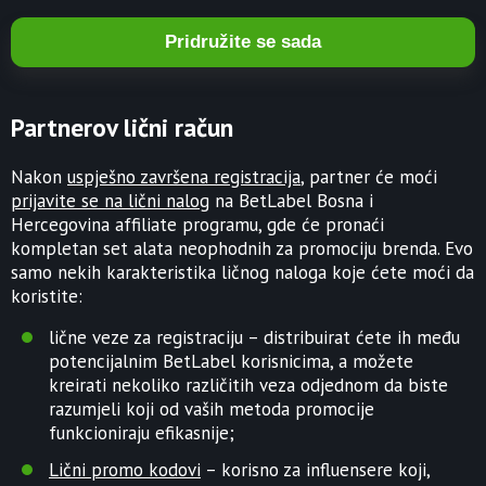
Pridružite se sada
Partnerov lični račun
Nakon
uspješno završena registracija
, partner će moći
prijavite se na lični nalog
na BetLabel Bosna i
Hercegovina affiliate programu, gde će pronaći
kompletan set alata neophodnih za promociju brenda. Evo
samo nekih karakteristika ličnog naloga koje ćete moći da
koristite:
lične veze za registraciju – distribuirat ćete ih među
potencijalnim BetLabel korisnicima, a možete
kreirati nekoliko različitih veza odjednom da biste
razumjeli koji od vaših metoda promocije
funkcioniraju efikasnije;
Lični promo kodovi
– korisno za influensere koji,