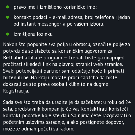
pravo ime i izmišljeno korisničko ime;
kontakt podaci – e-mail adresa, broj telefona i jedan
od instant messenger-a po vašem izboru;
izmišljenu lozinku.
Nakon što popunite sva polja u obrascu, označite polje za
potvrdu da se slažete sa korisničkim ugovorom za
BetLabel affiliate program — trebali biste ga unaprijed
pročitati slijedeći link na glavnoj stranici web stranice.
Svaki potencijalni partner sam odlučuje hoće li primati
bilten ili ne. Na kraju morate proći captcha da biste
dokazali da ste prava osoba i kliknite na dugme
Registracija.
Sada sve što treba da uradite je da sačekate: u roku od 24
sata, predstavnik kompanije će vas kontaktirati koristeći
kontakt podatke koje ste dali. Sa njima ćete razgovarati o
početnim uslovima saradnje, a ako postignete dogovor,
možete odmah početi sa radom.