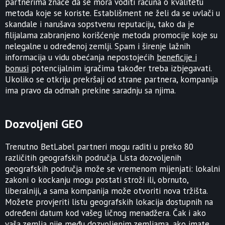
partnerima znače da se mora voditi računa o kvalitetu
metoda koje se koriste. Establišment ne želi da se uvlači u
skandale i narušava sopstvenu reputaciju, tako da je
filijalama zabranjeno korišćenje metoda promocije koje su
nelegalne u određenoj zemlji. Spam i širenje lažnih
informacija u vidu obećanja nepostojećih
beneficije i
bonusi
potencijalnim igračima također treba izbjegavati.
Ukoliko se otkriju prekršaji od strane partnera, kompanija
ima pravo da odmah prekine saradnju sa njima.
Dozvoljeni GEO
Trenutno BetLabel partneri mogu raditi u preko 80
različitih geografskih područja. Lista dozvoljenih
geografskih područja može se vremenom mijenjati: lokalni
zakoni o kockanju mogu postati stroži ili, obrnuto,
liberalniji, a sama kompanija može otvoriti nova tržišta.
Možete provjeriti listu geografskih lokacija dostupnih na
određeni datum kod vašeg ličnog menadžera. Čak i ako
vaša zemlja nije među dozvoljenim zemljama, ako imate