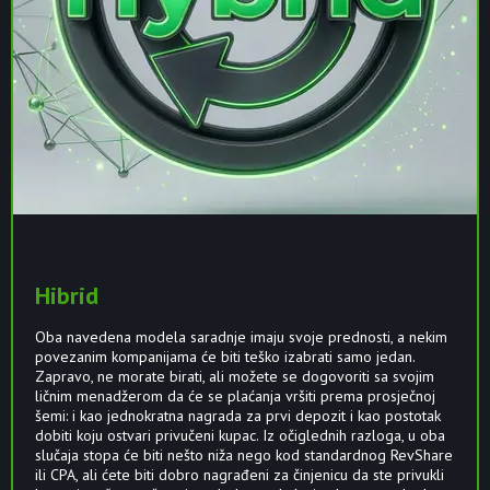
Hibrid
Oba navedena modela saradnje imaju svoje prednosti, a nekim
povezanim kompanijama će biti teško izabrati samo jedan.
Zapravo, ne morate birati, ali možete se dogovoriti sa svojim
ličnim menadžerom da će se plaćanja vršiti prema prosječnoj
šemi: i kao jednokratna nagrada za prvi depozit i kao postotak
dobiti koju ostvari privučeni kupac. Iz očiglednih razloga, u oba
slučaja stopa će biti nešto niža nego kod standardnog RevShare
ili CPA, ali ćete biti dobro nagrađeni za činjenicu da ste privukli