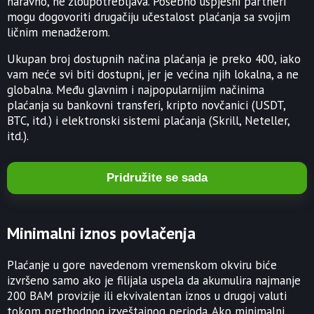
naravno, ne zloupotrebljava. Posebno uspješni partneri
mogu dogovoriti drugačiju učestalost plaćanja sa svojim
ličnim menadžerom.
Ukupan broj dostupnih načina plaćanja je preko 400, iako
vam neće svi biti dostupni, jer je većina njih lokalna, a ne
globalna. Među glavnim i najpopularnijim načinima
plaćanja su bankovni transferi, kripto novčanici (USDT,
BTC, itd.) i elektronski sistemi plaćanja (Skrill, Neteller,
itd.).
Pridružite se sada
Minimalni iznos povlačenja
Plaćanje u gore navedenom vremenskom okviru biće
izvršeno samo ako je filijala uspela da akumulira najmanje
200 BAM provizije ili ekvivalentan iznos u drugoj valuti
tokom prethodnog izveštajnog perioda. Ako minimalni