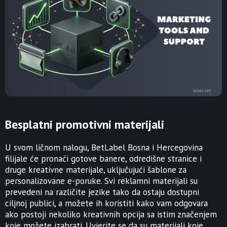
Besplatni promotivni materijali
U svom ličnom nalogu, BetLabel Bosna i Hercegovina
filijale će pronaći gotove banere, odredišne ​​stranice i
druge kreativne materijale, uključujući šablone za
personalizovane e-poruke. Svi reklamni materijali su
prevedeni na različite jezike tako da ostaju dostupni
ciljnoj publici, a možete ih koristiti kako vam odgovara
ako postoji nekoliko kreativnih opcija sa istim značenjem
koje možete izabrati. Uvjerite se da su materijali koje