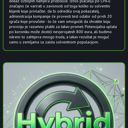
dokaz ozbiljnih namjera pridošlice. Iznos plaćanja po CPA-u
značajno će varirati u zavisnosti od toga koliko su solventni
klijenti koje privlačite; da bi odredila ovaj pokazatelj,
administracija kompanije će provesti test odabir od prvih 20
igrača koje privučete - to će vam omogućiti da shvatite koju
proviziju je razumno platiti za takav promet. Potencijalna uplata
po korisniku može dostići nevjerojatnih 800 eura, ali budimo
iskreni: to zahtijeva mnogo truda, a takav rezultat je moguć
samo u zemljama sa zaista solventnom populacijom.