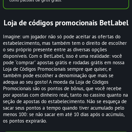
Loja de códigos promocionais BetLabel
Imagine: um jogador não só pode aceitar as ofertas do
estabelecimento, mas também tem o direito de escolher
o seu próprio presente entre as diversas opções
disponíveis. Com o BetLabel, isso é uma realidade: você
pode “comprar” apostas grátis e rodadas grátis em nossa
Loja de Códigos Promocionais sempre que quiser, e
também pode escolher a denominação que mais se
adequa ao seu gosto! A moeda da Loja de Códigos
Promocionais são os pontos de bônus, que você recebe
por apostas com dinheiro real, tanto no cassino quanto na
seção de apostas do estabelecimento. Não se esqueça de
sacar seus pontos a tempo quando tiver acumulado pelo
menos 100: se não sacar em até 10 dias após o acúmulo,
os pontos expirarão.