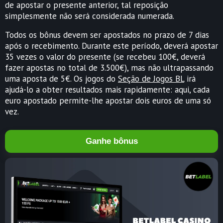
de apostar o presente anterior, tal reposição
simplesmente não será considerada numerada.
Todos os bônus devem ser apostados no prazo de 7 dias
após o recebimento. Durante este período, deverá apostar
35 vezes o valor do presente (se recebeu 100€, deverá
fazer apostas no total de 3.500€), mas não ultrapassando
uma aposta de 5€. Os jogos do
Seção de Jogos BL
irá
ajudá-lo a obter resultados mais rapidamente: aqui, cada
euro apostado permite-lhe apostar dois euros de uma só
vez.
Ganhe bônus