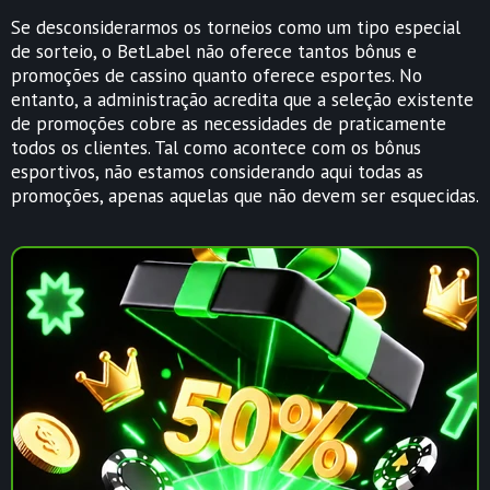
Se desconsiderarmos os torneios como um tipo especial
de sorteio, o BetLabel não oferece tantos bônus e
promoções de cassino quanto oferece esportes. No
entanto, a administração acredita que a seleção existente
de promoções cobre as necessidades de praticamente
todos os clientes. Tal como acontece com os bônus
esportivos, não estamos considerando aqui todas as
promoções, apenas aquelas que não devem ser esquecidas.