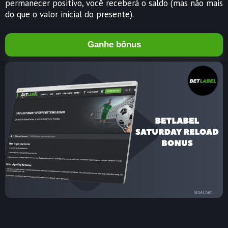
permanecer positivo, você receberá o saldo (mas não mais
do que o valor inicial do presente).
Ganhe bônus