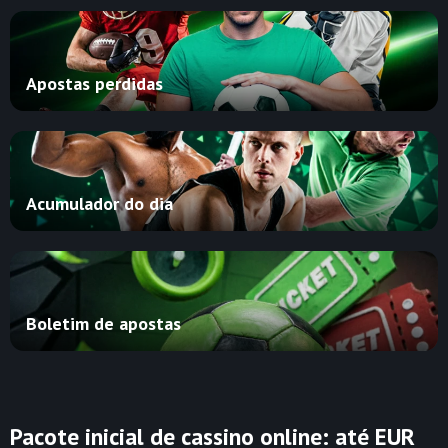
Apostas perdidas
Acumulador do dia
Boletim de apostas
Pacote inicial de cassino online: até EUR