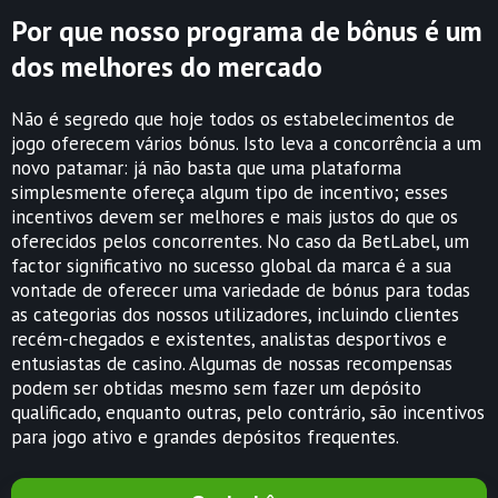
Por que nosso programa de bônus é um
dos melhores do mercado
Não é segredo que hoje todos os estabelecimentos de
jogo oferecem vários bónus. Isto leva a concorrência a um
novo patamar: já não basta que uma plataforma
simplesmente ofereça algum tipo de incentivo; esses
incentivos devem ser melhores e mais justos do que os
oferecidos pelos concorrentes. No caso da BetLabel, um
factor significativo no sucesso global da marca é a sua
vontade de oferecer uma variedade de bónus para todas
as categorias dos nossos utilizadores, incluindo clientes
recém-chegados e existentes, analistas desportivos e
entusiastas de casino. Algumas de nossas recompensas
podem ser obtidas mesmo sem fazer um depósito
qualificado, enquanto outras, pelo contrário, são incentivos
para jogo ativo e grandes depósitos frequentes.