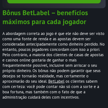
Bônus BetLabel – benefícios
máximos para cada jogador
A abordagem correta ao jogo é que ele não deve ser visto
como uma fonte de renda e as apostas devem ser
consideradas antecipadamente como dinheiro perdido. No
entanto, poucos jogadores concordam com isso a priori.
Pelo contrário, a maioria dos clientes de casas de apostas
e casinos online gostaria de ganhar o mais
frequentemente possível, inclusive sem arriscar o seu
próprio dinheiro. Os bônus não podem garantir que seus
desejos se tornarão realidade, mas certamente o
aproximarão do seu ideal.
BetLabel
os clientes sabem
com certeza: você pode contar não só com a sorte e a
boa fortuna, mas também com o fato de que a
administração cuidará deles com incentivos.