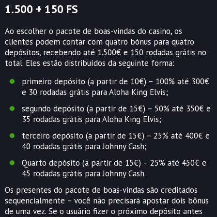
1.500 + 150 FS
Ao escolher o pacote de boas-vindas do casino, os
clientes podem contar com quatro bónus para quatro
depósitos, recebendo até 1.500€ e 150 rodadas grátis no
total. Eles estão distribuídos da seguinte forma:
primeiro depósito (a partir de 10€) – 100% até 300€
e 30 rodadas grátis para Aloha King Elvis;
segundo depósito (a partir de 15€) – 50% até 350€ e
35 rodadas grátis para Aloha King Elvis;
terceiro depósito (a partir de 15€) – 25% até 400€ e
40 rodadas grátis para Johnny Cash;
Quarto depósito (a partir de 15€) – 25% até 450€ e
45 rodadas grátis para Johnny Cash.
Os presentes do pacote de boas-vindas são creditados
sequencialmente – você não precisará apostar dois bônus
de uma vez. Se o usuário fizer o próximo depósito antes