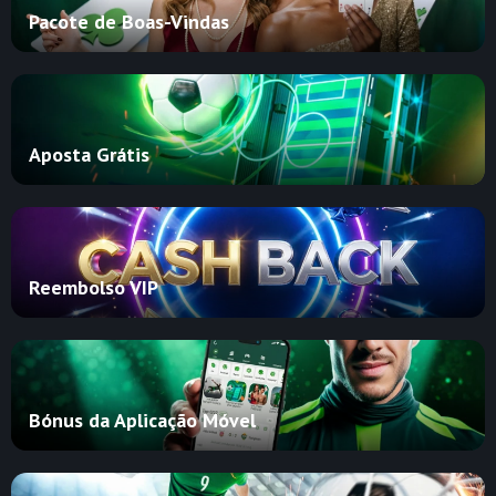
Pacote de Boas-Vindas
Aposta Grátis
Reembolso VIP
Bónus da Aplicação Móvel