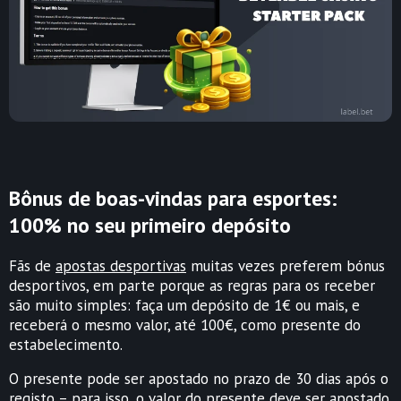
Bônus de boas-vindas para esportes:
100% no seu primeiro depósito
Fãs de
apostas desportivas
muitas vezes preferem bónus
desportivos, em parte porque as regras para os receber
são muito simples: faça um depósito de 1€ ou mais, e
receberá o mesmo valor, até 100€, como presente do
estabelecimento.
O presente pode ser apostado no prazo de 30 dias após o
registo – para isso, o valor do presente deve ser apostado