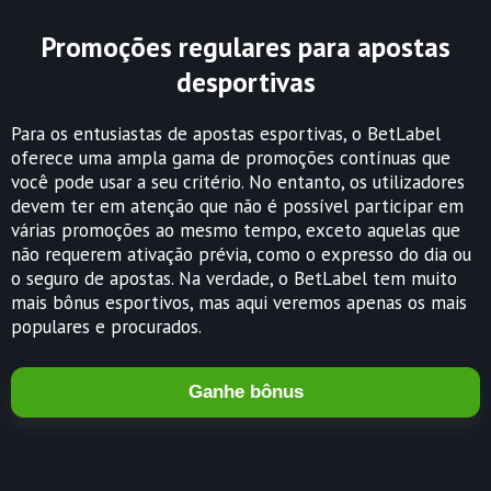
Promoções regulares para apostas
desportivas
Para os entusiastas de apostas esportivas, o BetLabel
oferece uma ampla gama de promoções contínuas que
você pode usar a seu critério. No entanto, os utilizadores
devem ter em atenção que não é possível participar em
várias promoções ao mesmo tempo, exceto aquelas que
não requerem ativação prévia, como o expresso do dia ou
o seguro de apostas. Na verdade, o BetLabel tem muito
mais bônus esportivos, mas aqui veremos apenas os mais
populares e procurados.
Ganhe bônus