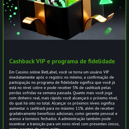
Cashback VIP e programa de fidelidade
Em
Cassino online BetLabel
, você se torna um usuário VIP
imediatamente após o registro: no mínimo, a confirmação de
participação no programa de fidelidade significa que você já
está no nível cobre e pode receber 5% de cashback pelas
perdas sofridas na semana passada. Quanto mais você joga
com dinheiro real, mais rápido você alcançará o próximo nível,
do qual há oito no total. Alcançar os próximos níveis significa
aumentar o cashback para no máximo 11%, além de receber
gradativamente benefícios adicionais, como gerente pessoal e
acesso a torneios fechados. A administração também pode
incentivar a transição para um novo nível com presentes únicos,
como pacotes de giros grátis.