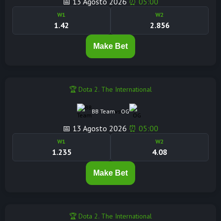
📅 13 Agosto 2026
⏰ 05:00
W1
W2
1.42
2.856
Make Bet
🏆 Dota 2. The International
BB Team
vs
OG
📅 13 Agosto 2026
⏰ 05:00
W1
W2
1.235
4.08
Make Bet
🏆 Dota 2. The International