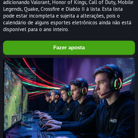
adicionando Valorant, Honor of Kings, Call of Duty, Mobile
Legends, Quake, Crossfire e Diablo II à lista. Esta lista
pode estar incompleta e sujeita a alterações, pois o
calendário de alguns esportes eletrônicos ainda não está
disponível para o ano inteiro.
Fazer aposta