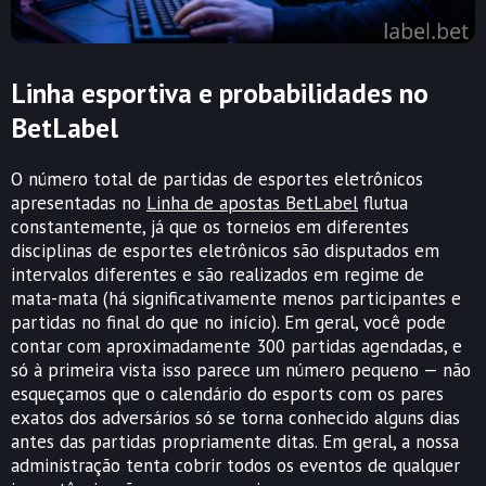
Linha esportiva e probabilidades no
BetLabel
O número total de partidas de esportes eletrônicos
apresentadas no
Linha de apostas BetLabel
flutua
constantemente, já que os torneios em diferentes
disciplinas de esportes eletrônicos são disputados em
intervalos diferentes e são realizados em regime de
mata-mata (há significativamente menos participantes e
partidas no final do que no início). Em geral, você pode
contar com aproximadamente 300 partidas agendadas, e
só à primeira vista isso parece um número pequeno — não
esqueçamos que o calendário do esports com os pares
exatos dos adversários só se torna conhecido alguns dias
antes das partidas propriamente ditas. Em geral, a nossa
administração tenta cobrir todos os eventos de qualquer