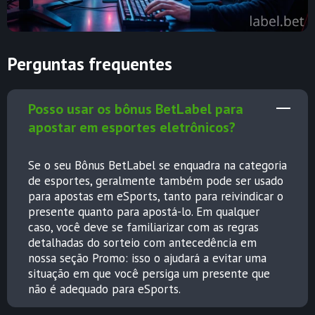
Perguntas frequentes
Posso usar os bônus BetLabel para
apostar em esportes eletrônicos?
Se o seu
Bônus BetLabel
se enquadra na categoria
de esportes, geralmente também pode ser usado
para apostas em eSports, tanto para reivindicar o
presente quanto para apostá-lo. Em qualquer
caso, você deve se familiarizar com as regras
detalhadas do sorteio com antecedência em
nossa seção Promo: isso o ajudará a evitar uma
situação em que você persiga um presente que
não é adequado para eSports.