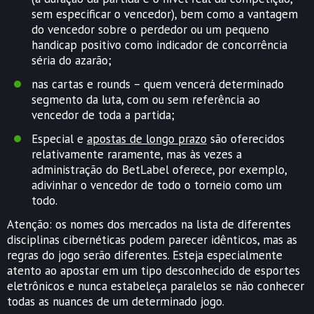
sem especificar o vencedor), bem como a vantagem
do vencedor sobre o perdedor ou um pequeno
handicap positivo como indicador de concorrência
séria do azarão;
nas cartas e rounds – quem vencerá determinado
segmento da luta, com ou sem referência ao
vencedor de toda a partida;
Especial e
apostas de longo prazo
são oferecidos
relativamente raramente, mas às vezes a
administração do BetLabel oferece, por exemplo,
adivinhar o vencedor de todo o torneio como um
todo.
Atenção: os nomes dos mercados na lista de diferentes
disciplinas cibernéticas podem parecer idênticos, mas as
regras do jogo serão diferentes. Esteja especialmente
atento ao apostar em um tipo desconhecido de esportes
eletrônicos e nunca estabeleça paralelos se não conhecer
todas as nuances de um determinado jogo.