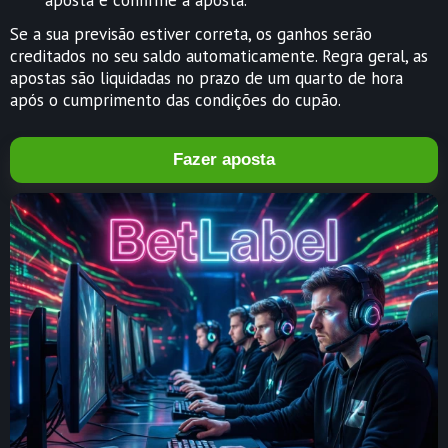
aposta e confirme a aposta.
Se a sua previsão estiver correta, os ganhos serão
creditados no seu saldo automaticamente. Regra geral, as
apostas são liquidadas no prazo de um quarto de hora
após o cumprimento das condições do cupão.
Fazer aposta