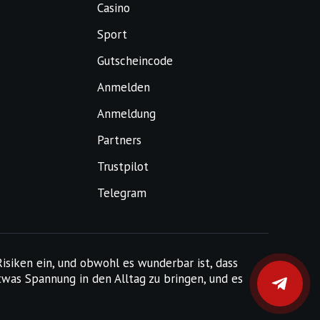
Casino
Sport
Gutscheincode
Anmelden
Anmeldung
Partners
Trustpilot
Telegram
isiken ein, und obwohl es wunderbar ist, dass
twas Spannung in den Alltag zu bringen, und es