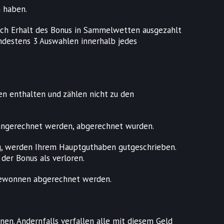
 haben.
ch Erhalt des Bonus in Sammelwetten ausgezahlt
ndestens 3 Auswahlen innerhalb jedes
n enthalten und zählen nicht zu den
n angerechnet werden, abgerechnet wurden.
ag, werden Ihrem Hauptguthaben gutgeschrieben.
der Bonus als verloren.
 gewonnen abgerechnet werden.
n. Andernfalls verfallen alle mit diesem Geld