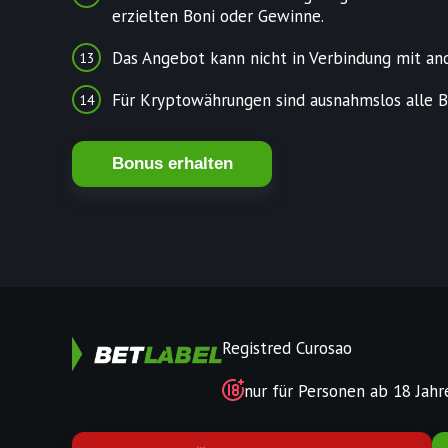
erzielten Boni oder Gewinne.
Das Angebot kann nicht in Verbindung mit a
Für Kryptowährungen sind ausnahmslos alle B
Bonus erhalten
Registred Curosao
nur für Personen ab 18 Jahr