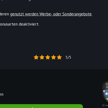
nderen
genutzt werden Werbe- oder Sonderangebote
.
onusarten deaktiviert.
5/5
en