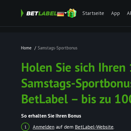
Startseite
App
A
Home
/
Samstags-Sportbonus
Holen Sie sich Ihren
Samstags-Sportbonus
BetLabel – bis zu 10
So erhalten Sie Ihren Bonus
Anmelden
auf dem
BetLabel-Website
.