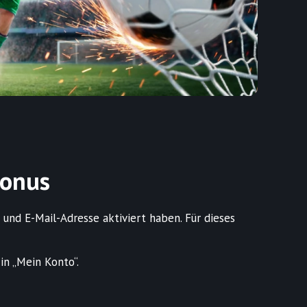
Bonus
und E-Mail-Adresse aktiviert haben. Für dieses
in „Mein Konto“.