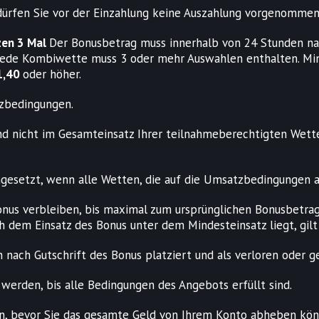
dürfen Sie vor der Einzahlung keine Auszahlung vorgenommen
en 3 Mal
Der Bonusbetrag muss innerhalb von 24 Stunden na
. Jede Kombiwette muss 3 oder mehr Auswahlen enthalten. Mi
1,40
oder höher.
tzbedingungen.
 nicht im Gesamteinsatz Ihrer teilnahmeberechtigten Wette
 umgesetzt, wenn alle Wetten, die auf die Umsatzbedingunge
Bonus verbleiben, bis maximal zum ursprünglichen Bonusbetr
dem Einsatz des Bonus unter dem Mindesteinsatz liegt, gilt 
 nach Gutschrift des Bonus platziert und als verloren oder
rden, bis alle Bedingungen des Angebots erfüllt sind.
, bevor Sie das gesamte Geld von Ihrem Konto abheben könne