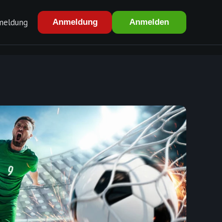
meldung
Anmeldung
Anmelden