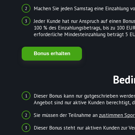
Machen Sie jeden Samstag eine Einzahlung v
Jeder Kunde hat nur Anspruch auf einen Bonus
100 % des Einzahlungsbetrags, bis zu 100 EUR
erforderliche Mindesteinzahlung beträgt 5 E
Bonus erhalten
Bedi
Dieser Bonus kann nur gutgeschrieben werden,
Angebot sind nur aktive Kunden berechtigt, di
Sie müssen der Teilnahme an
zustimmen Spor
Dieser Bonus steht nur aktiven Kunden zur Ve