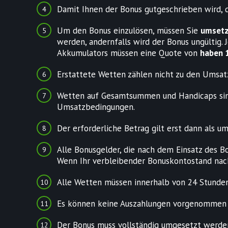
Damit Ihnen der Bonus gutgeschrieben wird, 
Um den Bonus einzulösen, müssen Sie
umsetz
werden, andernfalls wird der Bonus ungültig
Akkumulators müssen eine Quote von
haben 
Erstattete Wetten zählen nicht zu den Umsa
Wetten auf Gesamtsummen und Handicaps sind
Umsatzbedingungen.
Der erforderliche Betrag gilt erst dann als
Alle Bonusgelder, die nach dem Einsatz des 
Wenn Ihr verbleibender Bonuskontostand nach 
Alle Wetten müssen innerhalb von 24 Stunden
Es können keine Auszahlungen vorgenommen we
Der Bonus muss vollständig umgesetzt werden