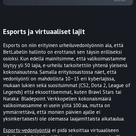
Esports ja virtuaaliset lajit
Esports on niin erityinen urheiluvedonlyönnin ala, että
BetLabelin hallinto on erottanut sen täysin erilliseksi
osioksi. Kun edellä mainitsimme, että valikoimastamme
löytyy yli 50 lajia, e-urheilu tarkoitettiin yhtenä yleisenä
kokonaisuutena. Samalla erityisosastossa näet, että
vedonlyönti on mahdollista 10–15 eri kyberlajissa,
mukaan lukien sekä suosituimmat (CS2, Dota 2, League of
Legends) että eksoottisemmat, kuten Brawl Stars tai
Naraka: Bladepoint. Verkkopelien kokonaismäärä
valikoimassamme ei usein ylitä 100:aa, mutta on
ymmärrettävä, että monien päivien ajalle ei
yksinkertaisesti ole olemassa laajamittaista aikataulua.
Esports-vedonlyöntiä
ei pidä sekoittaa virtuaaliseen