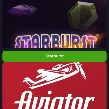
Starburst