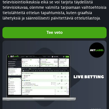
televisiointioikeuksia eikä se voi tarjota täydellistä
televisiokuvaa, olemme valmiita tarjoamaan vaihtoehtoisia
tietolähteitä ottelun tapahtumista, kuten graafisia
lähetyksiä ja säännöllisesti päivitettäviä ottelutilastoja.
Tee veto