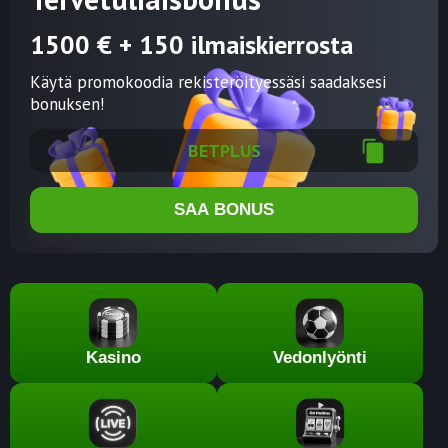
etsimään ei tarvitse edes poistua kotoa, vaikka voi tietysti
mennä ulos pelaamaan: online-alustat ratkaisevat yleisen
1500 € + 150 ilmaiskierrosta
saatavuuden ongelman, ja yksi alan menestyneimmistä on
Bet Label
.
Käytä promokoodia rekisteröityessäsi saadaksesi
bonuksen!
BETPLUS
SAA BONUS
Kasino
Vedonlyönti