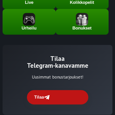
Live
Kolikkopelit
Urheilu
Bonukset
Tilaa
Telegram-kanavamme
Uusimmat bonustarjoukset!
Tilaa