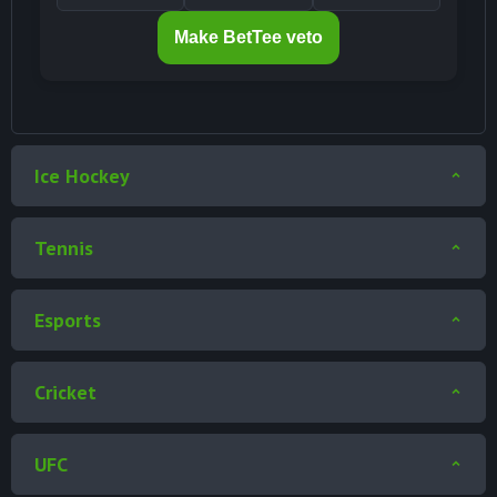
Make Bet
Ice Hockey
Tennis
Esports
Cricket
UFC