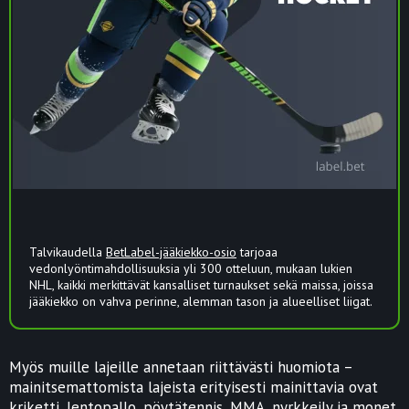
Talvikaudella
BetLabel-jääkiekko-osio
tarjoaa
vedonlyöntimahdollisuuksia yli 300 otteluun, mukaan lukien
NHL, kaikki merkittävät kansalliset turnaukset sekä maissa, joissa
jääkiekko on vahva perinne, alemman tason ja alueelliset liigat.
Myös muille lajeille annetaan riittävästi huomiota –
mainitsemattomista lajeista erityisesti mainittavia ovat
kriketti,
lentopallo
, pöytätennis, MMA, nyrkkeily ja monet