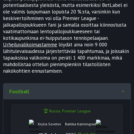
potentiaalisesta yleisöstä, mutta esimerkiksi BetLabel ei
ole valmis luopumaan lopuista 20 %:sta, varsinkin kun
keskivertoihminen voi olla Premier League -
jalkapallojoukkueen fani ja samalla osoittaa kiinnostusta
vaatimattomaan lentopallojoukkueeseen tai
kotikaupunkinsa ei-huipputason tennispelaajaan.
Urheiluvalikoimastamme
löydät aina noin 9 000
lähitulevaisuudessa järjestettävää tapahtumaa, ja joissakin
tapauksissa valikoima on peräti 1 400 markkinaa, mikä
mahdollistaa ottelun pienimpienkin tilastollisten
näkökohtien ennustamisen.
Football
🏆 Russia. Premier League
Krylia Sovetov
vs
Baltika Kaliningrad