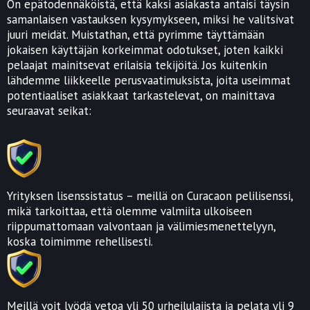
On epätodennäköistä, että kaksi asiakasta antaisi täysin
samanlaisen vastauksen kysymykseen, miksi he valitsivat
juuri meidät. Muistathan, että pyrimme täyttämään
jokaisen käyttäjän korkeimmat odotukset, joten kaikki
pelaajat mainitsevat erilaisia tekijöitä. Jos kuitenkin
lähdemme liikkeelle perusvaatimuksista, joita useimmat
potentiaaliset asiakkaat tarkastelevat, on mainittava
seuraavat seikat:
Yrityksen lisenssistatus – meillä on Curacaon pelilisenssi,
mikä tarkoittaa, että olemme valmiita ulkoiseen
riippumattomaan valvontaan ja välimiesmenettelyyn,
koska toimimme rehellisesti.
Meillä voit lyödä vetoa yli 50 urheilulajista ja pelata yli 9