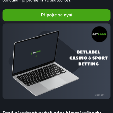
odhodláni je proměnit ve skutečnost.
Připojte se nyní
Proč si vybrat právě nás: hlavní výhody