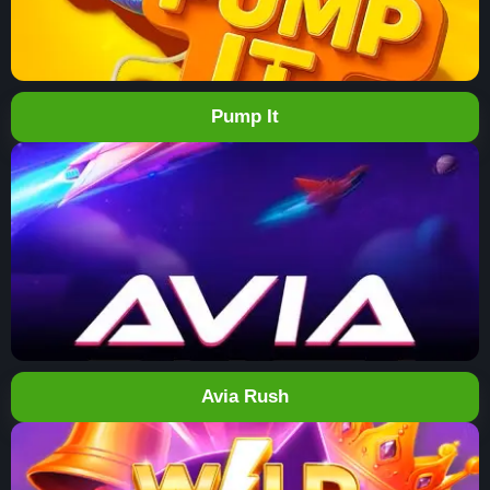
Pump It
Avia Rush