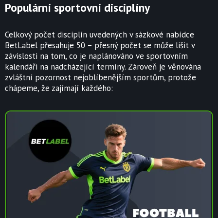
Populární sportovní disciplíny
Celkový počet disciplín uvedených v sázkové nabídce
BetLabel přesahuje 50 – přesný počet se může lišit v
závislosti na tom, co je naplánováno ve sportovním
kalendáři na nadcházející termíny. Zároveň je věnována
zvláštní pozornost nejoblíbenějším sportům, protože
chápeme, že zajímají každého: