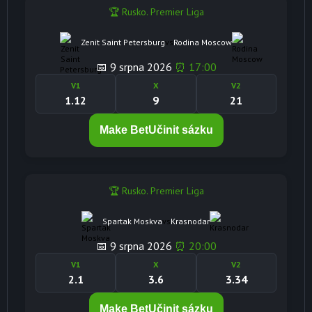
🏆 Rusko. Premier Liga
Zenit Saint Petersburg
vs
Rodina Moscow
📅 9 srpna 2026
⏰ 17:00
V1
X
V2
1.12
9
21
Make Bet
🏆 Rusko. Premier Liga
Spartak Moskva
vs
Krasnodar
📅 9 srpna 2026
⏰ 20:00
V1
X
V2
2.1
3.6
3.34
Make Bet