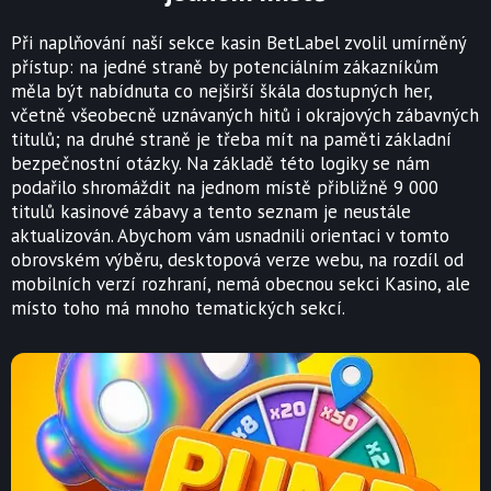
Při naplňování naší sekce kasin BetLabel zvolil umírněný
přístup: na jedné straně by potenciálním zákazníkům
měla být nabídnuta co nejširší škála dostupných her,
včetně všeobecně uznávaných hitů i okrajových zábavných
titulů; na druhé straně je třeba mít na paměti základní
bezpečnostní otázky. Na základě této logiky se nám
podařilo shromáždit na jednom místě přibližně 9 000
titulů kasinové zábavy a tento seznam je neustále
aktualizován. Abychom vám usnadnili orientaci v tomto
obrovském výběru, desktopová verze webu, na rozdíl od
mobilních verzí rozhraní, nemá obecnou sekci Kasino, ale
místo toho má mnoho tematických sekcí.