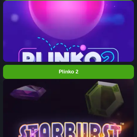
Plinko 2