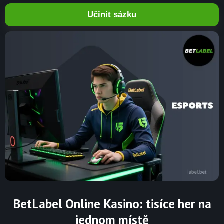
Učinit sázku
BetLabel Online Kasino: tisíce her na
jednom místě