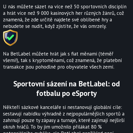
U nás můžete sázet na více než 50 sportovních disciplín
a hrát více než 9 000 kasinových her různých žánrů, což
znamená, že zde určitě najdete své oblíbené hry a
nebudete se nudit, když zjistíte, že vás omrzely.
Na BetLabel můžete hrát jak s fiat měnami (téměř
všemi!), tak s kryptoměnami, což znamená, že platební
transakce jsou pohodlné pro obyvatele všech zemí.
Sportovní sázení na BetLabel: od
fotbalu po eSporty
Někteří sázkové kanceláře si nestanovují globální cíle:
sestavují nabídku výhradně z nejpopulárnějších sportů a
zahrnují pouze ty zápasy a turnaje, které zajímají nejširší
okruh hráčů. To by jim umožnilo přilákat 80 %