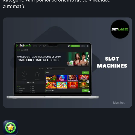
automatů: