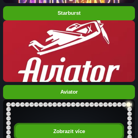
Starburst
Aviator
Zobrazit více