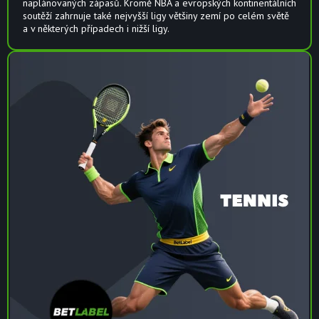
naplánovaných zápasů. Kromě NBA a evropských kontinentálních
soutěží zahrnuje také nejvyšší ligy většiny zemí po celém světě
a v některých případech i nižší ligy.