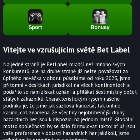
Sport
Bonusy
Vítejte ve vzrušujícím světě Bet Label
Na jedné straně je BetLabel mladší než mnoho svých
konkurentů, ale na druhé straně již nelze považovat za
úplného nováčka v oboru: působíme od roku 2023, jsme
přítomni v desítkách jurisdikcí na všech kontinentech a
podařilo se nám získat uznání a přilákat šestimístný počet
stálých zákazníků. Charakteristickým rysem našeho
podniku je, že jsme jak sázková kancelář, tak
online
kasino
, což znamená, že všechny nejoblíbenější druhy
hazardních her jsou k dispozici na jednom místě. Globální
motto společnosti by se dalo formulovat takto: ať už jsou
vaše preference v oblasti hazardních her jakékoli, jsme