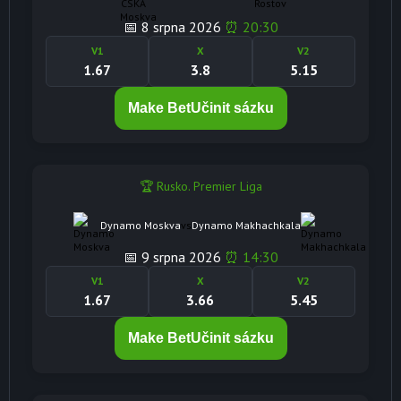
📅 8 srpna 2026
⏰ 20:30
V1
X
V2
1.67
3.8
5.15
Make Bet
🏆 Rusko. Premier Liga
Dynamo Moskva
vs
Dynamo Makhachkala
📅 9 srpna 2026
⏰ 14:30
V1
X
V2
1.67
3.66
5.45
Make Bet