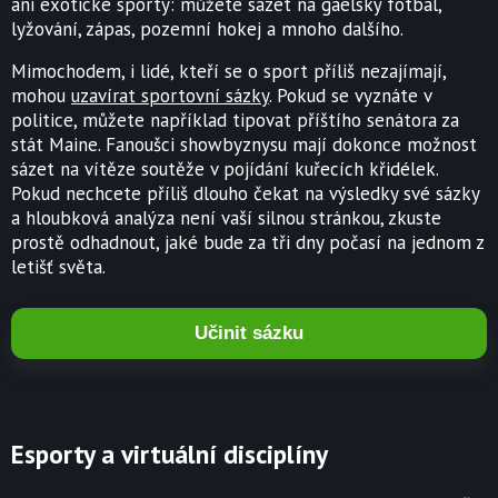
ani exotické sporty: můžete sázet na gaelský fotbal,
lyžování, zápas, pozemní hokej a mnoho dalšího.
Mimochodem, i lidé, kteří se o sport příliš nezajímají,
mohou
uzavírat sportovní sázky
. Pokud se vyznáte v
politice, můžete například tipovat příštího senátora za
stát Maine. Fanoušci showbyznysu mají dokonce možnost
sázet na vítěze soutěže v pojídání kuřecích křidélek.
Pokud nechcete příliš dlouho čekat na výsledky své sázky
a hloubková analýza není vaší silnou stránkou, zkuste
prostě odhadnout, jaké bude za tři dny počasí na jednom z
letišť světa.
Učinit sázku
Esporty a virtuální disciplíny