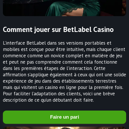
Comment jouer sur BetLabel Casino
L’interface BetLabel dans ses versions portables et
mobiles est conçue pour être intuitive, mais chaque client
commence comme un novice complet en matière de jeu
et peut ne pas comprendre comment cela fonctionne
dans les premières étapes de l’interaction. Cette
affirmation s’applique également à ceux qui ont une solide
expérience de jeu dans des établissements terrestres
mais qui visitent un casino en ligne pour la première fois.
Pour faciliter l’adaptation des clients, voici une brève
description de ce qu’un débutant doit faire.
Faire un pari