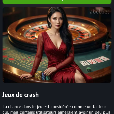
Jeux de crash
La chance dans le jeu est considérée comme un facteur
clé, mais certains utilisateurs aimeraient avoir un peu plus