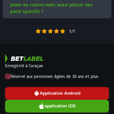
jouer au casino mais aussi placer des
paris sportifs ?
5/5
Enregistré à Curaçao
Réservé aux personnes âgées de 18 ans et plus
Application Android
application iOS