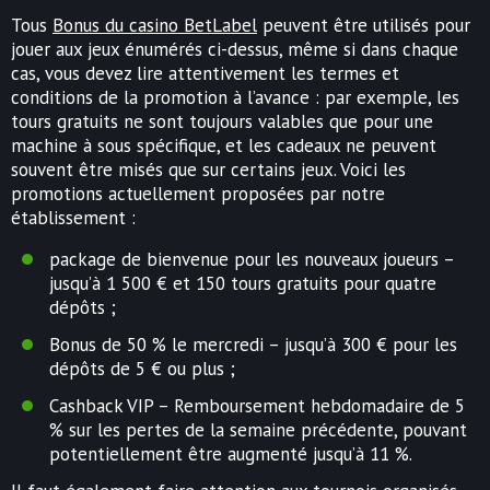
Tous
Bonus du casino BetLabel
peuvent être utilisés pour
jouer aux jeux énumérés ci-dessus, même si dans chaque
cas, vous devez lire attentivement les termes et
conditions de la promotion à l’avance : par exemple, les
tours gratuits ne sont toujours valables que pour une
machine à sous spécifique, et les cadeaux ne peuvent
souvent être misés que sur certains jeux. Voici les
promotions actuellement proposées par notre
établissement :
package de bienvenue pour les nouveaux joueurs –
jusqu’à 1 500 € et 150 tours gratuits pour quatre
dépôts ;
Bonus de 50 % le mercredi – jusqu’à 300 € pour les
dépôts de 5 € ou plus ;
Cashback VIP – Remboursement hebdomadaire de 5
% sur les pertes de la semaine précédente, pouvant
potentiellement être augmenté jusqu’à 11 %.