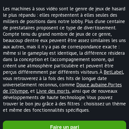
Les machines à sous vidéo sont le genre de jeux de hasard
le plus répandu : elles représentent à elles seules des
milliers de positions dans notre lobby. Plus d’une centaine
de prestataires proposent ce type de divertissement.
Compte tenu du grand nombre de jeux de ce genre,
beaucoup d’entre eux peuvent être assez similaires les uns
aux autres, mais il n’y a pas de correspondance exacte :
même si le gameplay est identique, la différence résidera
dans la conception et l’accompagnement sonore, qui
créent une atmosphère particulière et peuvent être
perçus différemment par différents visiteurs. À
BetLabel
,
vous retrouverez à la fois des hits de longue date
universellement reconnus, comme
Douce aubaine
,
Portes
de l’Olympe
, et
Livre des morts
, ainsi que de nouveaux
développements de haute technologie. Vous pouvez
trouver le bon jeu grâce à des filtres : choisissez un thème
et même des fonctionnalités spécifiques.
Faire un pari