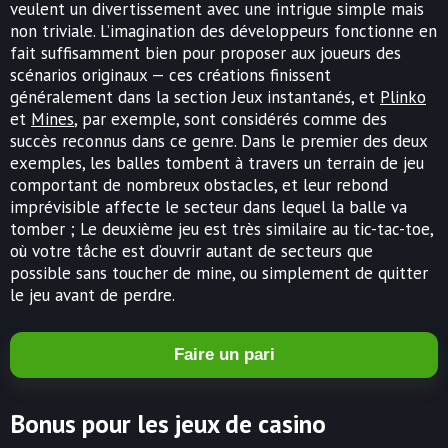
veulent un divertissement avec une intrigue simple mais
non triviale. L’imagination des développeurs fonctionne en
fait suffisamment bien pour proposer aux joueurs des
scénarios originaux — ces créations finissent
généralement dans la section Jeux instantanés, et
Plinko
et
Mines
, par exemple, sont considérés comme des
succès reconnus dans ce genre. Dans le premier des deux
exemples, les balles tombent à travers un terrain de jeu
comportant de nombreux obstacles, et leur rebond
imprévisible affecte le secteur dans lequel la balle va
tomber ; Le deuxième jeu est très similaire au tic-tac-toe,
où votre tâche est d’ouvrir autant de secteurs que
possible sans toucher de mine, ou simplement de quitter
le jeu avant de perdre.
Faire un pari
Bonus pour les jeux de casino