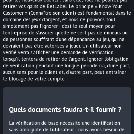
retirer vos gains de BetLabel. Le principe « Know Your
Customer » (Connaître son client) est fondamental dans le
domaine des jeux d’argent, et nous ne pouvons tout
simplement pas l’ignorer : c’est le seul moyen pour
l’entreprise de s’assurer qu’elle ne sert pas de mineurs ou
de personnes souffrant d’une dépendance au jeu, qui ne
devraient pas être autorisés à jouer. Un utilisateur non
vérifié verra s’afficher une demande de vérification
lorsqu’il tentera de retirer de l’argent. Ignorer l’obligation
de vérification pendant une longue période n’a, d’une part,
aucun sens pour le client et, d’autre part, peut entraîner
le blocage de votre compte.
Quels documents faudra-t-il fournir ?
La vérification de base nécessite une identification
sans ambiguïté de l’utilisateur : nous avons besoin de