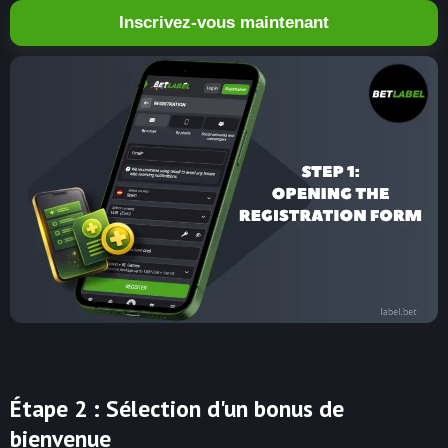
Inscrivez-vous maintenant
Étape 2 : Sélection d'un bonus de
bienvenue