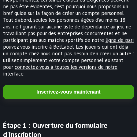
ne pas être évidentes, c’est pourquoi nous proposons un
bref guide sur la façon de créer un compte personnel.
Tout d’abord, seules les personnes âgées d’au moins 18
ans, ne figurant sur aucune liste de dépendance au jeu, ne
travaillant pas pour des entreprises concurrentes et ne
participant pas aux matchs sportifs de notre
ligne de pari
pouvez vous inscrire à BetLabel. Les joueurs qui ont déjà
un compte chez nous n’ont pas besoin d’en créer un autre :
utilisez simplement votre compte personnel existant
pour
connectez-vous à toutes les versions de notre
interface
.
Inscrivez-vous maintenant
Étape 1 : Ouverture du formulaire
d'inscription