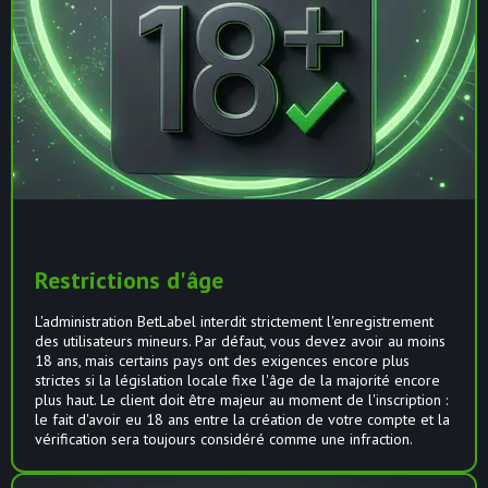
Restrictions d'âge
L'administration BetLabel interdit strictement l'enregistrement
des utilisateurs mineurs. Par défaut, vous devez avoir au moins
18 ans, mais certains pays ont des exigences encore plus
strictes si la législation locale fixe l'âge de la majorité encore
plus haut. Le client doit être majeur au moment de l'inscription :
le fait d'avoir eu 18 ans entre la création de votre compte et la
vérification sera toujours considéré comme une infraction.