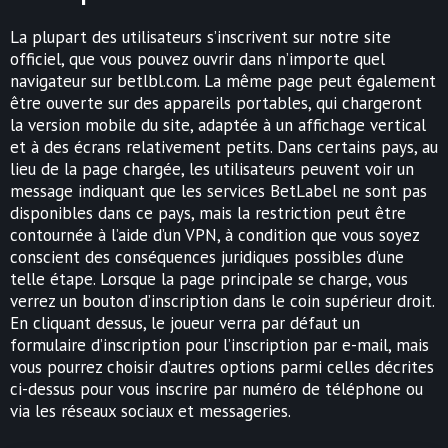
La plupart des utilisateurs s’inscrivent sur notre site
officiel, que vous pouvez ouvrir dans n’importe quel
navigateur sur betlbl.com. La même page peut également
être ouverte sur des appareils portables, qui chargeront
la version mobile du site, adaptée à un affichage vertical
et à des écrans relativement petits. Dans certains pays, au
lieu de la page chargée, les utilisateurs peuvent voir un
message indiquant que les services BetLabel ne sont pas
disponibles dans ce pays, mais la restriction peut être
contournée à l’aide d’un VPN, à condition que vous soyez
conscient des conséquences juridiques possibles d’une
telle étape. Lorsque la page principale se charge, vous
verrez un bouton d’inscription dans le coin supérieur droit.
En cliquant dessus, le joueur verra par défaut un
formulaire d’inscription pour l’inscription par e-mail, mais
vous pourrez choisir d’autres options parmi celles décrites
ci-dessus pour vous inscrire par numéro de téléphone ou
via les réseaux sociaux et messageries.