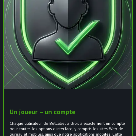
Un joueur – un compte
Chaque utilisateur de BetLabel a droit à exactement un compte
pour toutes les options d'interface, y compris les sites Web de
bureau et mobiles, ainsi que notre
applications mobiles
. Cette