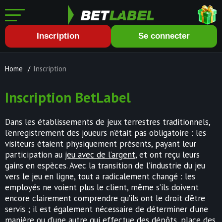
Inscription
Se connecter
Home
/
Inscription
Inscription BetLabel
Dans les établissements de jeux terrestres traditionnels,
l’enregistrement des joueurs n’était pas obligatoire : les
visiteurs étaient physiquement présents, payant leur
participation au
jeu avec de l’argent
, et ont reçu leurs
gains en espèces. Avec la transition de l’industrie du jeu
vers le jeu en ligne, tout a radicalement changé : les
employés ne voient plus le client, même s’ils doivent
encore clairement comprendre qu’ils ont le droit d’être
servis ; il est également nécessaire de déterminer d’une
manière ou d’une autre qui effectue des dépôts, place des