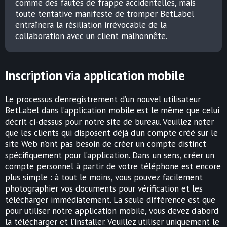
comme des fautes de frappe accidentelles, mais
toute tentative manifeste de tromper BetLabel
entraînera la résiliation irrévocable de la
collaboration avec un client malhonnête.
Inscription via application mobile
Le processus d’enregistrement d’un nouvel utilisateur
BetLabel dans l’application mobile est le même que celui
décrit ci-dessus pour notre site de bureau. Veuillez noter
que les clients qui disposent déjà d’un compte créé sur le
site Web n’ont pas besoin de créer un compte distinct
spécifiquement pour l’application. Dans un sens, créer un
compte personnel à partir de votre téléphone est encore
plus simple : à tout le moins, vous pouvez facilement
photographier vos documents pour vérification et les
télécharger immédiatement. La seule différence est que
pour utiliser notre application mobile, vous devez d’abord
la télécharger et l’installer. Veuillez utiliser uniquement le