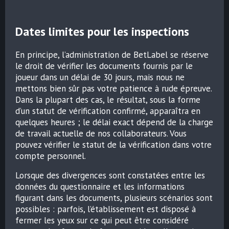
Dates limites pour les inspections
En principe, l’administration de BetLabel se réserve
le droit de vérifier les documents fournis par le
joueur dans un délai de 30 jours, mais nous ne
mettons bien sûr pas votre patience à rude épreuve.
Dans la plupart des cas, le résultat, sous la forme
d’un statut de vérification confirmé, apparaîtra en
quelques heures ; le délai exact dépend de la charge
de travail actuelle de nos collaborateurs. Vous
pouvez vérifier le statut de la vérification dans votre
compte personnel.
Lorsque des divergences sont constatées entre les
données du questionnaire et les informations
figurant dans les documents, plusieurs scénarios sont
possibles : parfois, l’établissement est disposé à
fermer les yeux sur ce qui peut être considéré