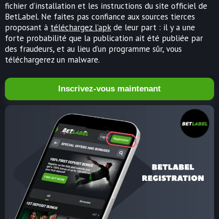
fichier d’installation et les instructions du site officiel de
BetLabel. Ne faites pas confiance aux sources tierces
proposant à
téléchargez l’apk
de leur part : il y a une
forte probabilité que la publication ait été publiée par
des fraudeurs, et au lieu d’un programme sûr, vous
téléchargerez un malware.
Inscrivez-vous maintenant