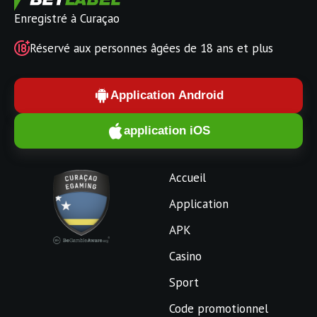
Enregistré à Curaçao
Réservé aux personnes âgées de 18 ans et plus
Application Android
application iOS
Accueil
Application
APK
Casino
Sport
Code promotionnel