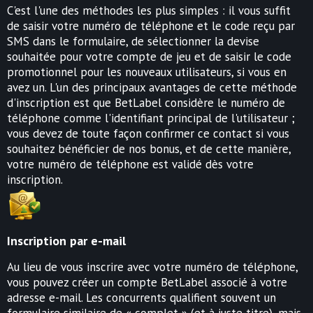
C'est l'une des méthodes les plus simples : il vous suffit
de saisir votre numéro de téléphone et le code reçu par
SMS dans le formulaire, de sélectionner la devise
souhaitée pour votre compte de jeu et de
saisir le code
promotionnel
pour les nouveaux utilisateurs, si vous en
avez un. L'un des principaux avantages de cette méthode
d'inscription est que BetLabel considère le numéro de
téléphone comme l'identifiant principal de l'utilisateur ;
vous devez de toute façon confirmer ce contact si vous
souhaitez bénéficier de nos bonus, et de cette manière,
votre numéro de téléphone est validé dès votre
inscription.
Inscription par e-mail
Au lieu de vous inscrire avec votre numéro de téléphone,
vous pouvez créer un compte BetLabel associé à votre
adresse e-mail. Les concurrents qualifient souvent un
formulaire similaire de « complet » (et à juste titre), mais