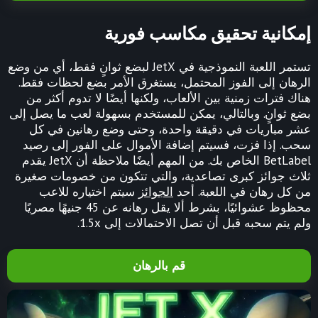
إمكانية تحقيق مكاسب فورية
تستمر اللعبة النموذجية في JetX لبضع ثوانٍ فقط، أي من وضع
الرهان إلى الفوز المحتمل، يستغرق الأمر بضع لحظات فقط.
هناك فترات زمنية بين الألعاب، ولكنها أيضًا لا تدوم أكثر من
بضع ثوانٍ. وبالتالي، يمكن للمستخدم بسهولة لعب ما يصل إلى
عشر مباريات في دقيقة واحدة، وحتى وضع رهانين في كل
سحب. إذا فزت، فسيتم إضافة الأموال على الفور إلى رصيد
BetLabel الخاص بك. من المهم أيضًا ملاحظة أن JetX يقدم
ثلاث جوائز كبرى تصاعدية، والتي تتكون من خصومات صغيرة
من كل رهان في اللعبة. أحد
الجوائز
سيتم اختياره للاعب
محظوظ عشوائيًا، بشرط ألا يقل رهانه عن 45 جنيهًا مصريًا
ولم يتم سحبه قبل أن تصل الاحتمالات إلى 1.5x.
قم بالرهان