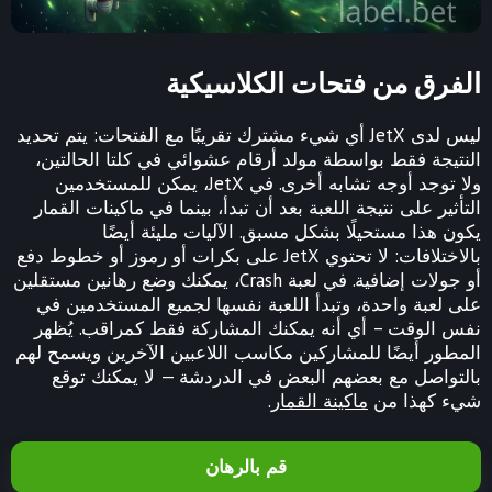
الفرق من فتحات الكلاسيكية
ليس لدى JetX أي شيء مشترك تقريبًا مع الفتحات: يتم تحديد
النتيجة فقط بواسطة مولد أرقام عشوائي في كلتا الحالتين،
ولا توجد أوجه تشابه أخرى. في JetX، يمكن للمستخدمين
التأثير على نتيجة اللعبة بعد أن تبدأ، بينما في ماكينات القمار
يكون هذا مستحيلًا بشكل مسبق. الآليات مليئة أيضًا
بالاختلافات: لا تحتوي JetX على بكرات أو رموز أو خطوط دفع
أو جولات إضافية. في لعبة Crash، يمكنك وضع رهانين مستقلين
على لعبة واحدة، وتبدأ اللعبة نفسها لجميع المستخدمين في
نفس الوقت – أي أنه يمكنك المشاركة فقط كمراقب. يُظهر
المطور أيضًا للمشاركين مكاسب اللاعبين الآخرين ويسمح لهم
بالتواصل مع بعضهم البعض في الدردشة — لا يمكنك توقع
شيء كهذا من
ماكينة القمار
.
قم بالرهان