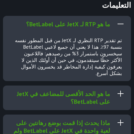
التعليمات
ما هو RTP لـ JetX على BetLabel؟
تم تقدير RTP النظري لـ JetX من قبل المطور نفسه
بنسبة 97٪. هذا لا يعني أن جميع لاعبي BetLabel
سيخسرون باستمرار 3% من رصيدهم: فاللاعبون
الأكثر حظًا سيتقدمون، في حين أن أولئك الذين لا
يعرفون كيفية إدارة المخاطر قد يخسرون الأموال
بشكل أسرع.
ما هو الحد الأقصى للمضاعف في JetX
على BetLabel؟
ماذا يحدث إذا قمت بوضع رهانتين على
لعبة واحدة في JetX على BetLabel ولم