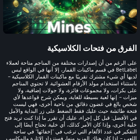
الفرق من فتحات الكلاسيكية
على الرغم من أن إصدارات مختلفة من المناجم متاحة لعملاء
BetLabel في قسم ماكينات القمار، إلا أنها في الواقع ليس
لديها أي شيء مشترك تقريبًا مع ماكينات القمار الكلاسيكية –
باستثناء استخدام مولد الأرقام العشوائية. لا تحتوي المناجم
على بكرات، ولا مجموعات فائزة، ولا جولات إضافية، ولا
ميزات – إنها لعبة بسيطة للغاية، ويمكن شرح قواعدها لأي
شخص بالغ في غضون دقائق. من ناحية أخرى، فهي ليست
فتحة طائشة حيث عليك فقط الضغط على زر البداية والأمل
في الأفضل: قبل كل إجراء، عليك أن تقرر ما إذا كنت تريد فتح
خلية أخرى، وإذا كان الأمر كذلك، أي خلية. تحتاج أيضًا إلى
التفكير في عدد الألغام التي ترغب في “إخفائها” في ساحة
اللعب – إذا كان هناك المزيد منها، فستزداد الإثارة والمكاسب