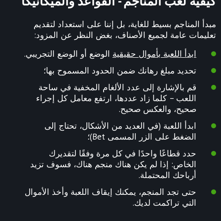
كيفية لعب المناجم - القواعد والميكانيكا
مبدأ المناجم بسيط للغاية، بل إننا على استعداد لتقديم
تعليمات عامة لجميع الأصناف، بغض النظر عن المزود:
ابدأ اللعبة بأموال حقيقية
الوضع أو الوضع التجريبي.
تحديد مبلغ رهانك ضمن الحدود المسموح بها؛
قم بالإشارة إلى عدد الألغام المخفية في ساحة
اللعب – كلما زاد عددها، ارتفع معامل كل إجراء
صحيح، والعكس صحيح.
ابدأ اللعبة (في العديد من الأشكال، تحتاج إلى
الضغط على الزر المسمى Bet)؛
حدد قطاعًا واحدًا في كل مرة وفقًا لتقديرك
الخاص: إذا لم يكن هناك منجم هناك، فسوف تزيد
أرباحك المحتملة.
حتى تجد المنجم، يمكنك إيقاف اللعبة وأخذ الأموال
التي تراكمت لديك.