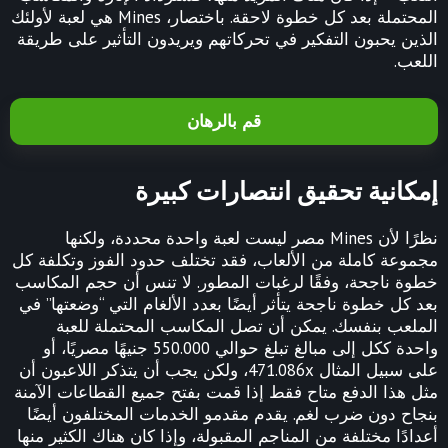
المحتملة بعد كل خطوة لاحقة. باختصار، Mines هي لعبة لأولئك
الذين يحبون التفكير في تحركاتهم ويريدون التأثير على طريقة
اللعب.
قم بالرهان
إمكانية تحقيق انتصارات كبيرة
نظرًا لأن Mines مصر ليست لعبة واحدة محددة، ولكنها
مجموعة كاملة من الألعاب، فقد تختلف حدود الفوز وتكلفة كل
خطوة ناجحة، وفقًا لرغبات المطور. لا تنس أن حجم المكاسب
بعد كل خطوة ناجحة يتأثر أيضًا بعدد الألغام التي “وضعتها” في
الملعب بنفسك. يمكن أن تصل المكاسب المحتملة للعبة
واحدة ككل إلى مبالغ تبلغ حوالي 550.000 جنيهًا مصريًا، أو
على سبيل المثال 471.086x، ولكن يجب أن يتذكر اللاعبون أن
مثل هذا الدفع متاح فقط إذا قمت بفتح جميع القطاعات الآمنة
بنجاح دون ضرب لغم. يقدم مقدمو الخدمات المختلفون أيضًا
أعدادًا مختلفة من المناجم المقبولة، وإذا كان هناك الكثير منها