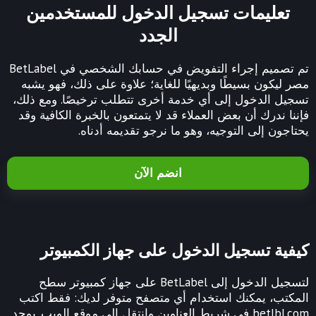
تعليمات تسجيل الدخول للمستخدمين
الجدد
تم تصميم إجراء التفويض في حسابك الشخصي في BetLabel
مصر ليكون بسيطًا وبديهيًا للغاية؛ علاوة على ذلك، فهو يشبه
تسجيل الدخول إلى أي خدمة أخرى تتطلب ترخيصًا. ومع ذلك،
فإننا ندرك أن بعض العملاء قد لا يتمتعون بالخبرة الكافية وقد
يحتاجون إلى التوجيه، وهو ما نرجو تقديمه أدناه.
انضم الآن
كيفية تسجيل الدخول على جهاز الكمبيوتر
لتسجيل الدخول إلى BetLabel على جهاز كمبيوتر سطح
المكتب، يمكنك استخدام أي متصفح متوفر لديك: فقط اكتب
betlbl.com في شريط العناوين وانتقل إلى موقع الويب. يوجد