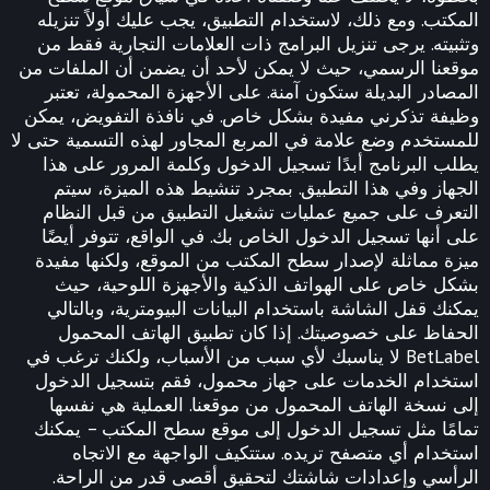
المكتب. ومع ذلك، لاستخدام التطبيق، يجب عليك أولاً تنزيله
وتثبيته. يرجى تنزيل البرامج ذات العلامات التجارية فقط من
موقعنا الرسمي، حيث لا يمكن لأحد أن يضمن أن الملفات من
المصادر البديلة ستكون آمنة. على الأجهزة المحمولة، تعتبر
وظيفة تذكرني مفيدة بشكل خاص. في نافذة التفويض، يمكن
للمستخدم وضع علامة في المربع المجاور لهذه التسمية حتى لا
يطلب البرنامج أبدًا تسجيل الدخول وكلمة المرور على هذا
الجهاز وفي هذا التطبيق. بمجرد تنشيط هذه الميزة، سيتم
التعرف على جميع عمليات تشغيل التطبيق من قبل النظام
على أنها تسجيل الدخول الخاص بك. في الواقع، تتوفر أيضًا
ميزة مماثلة لإصدار سطح المكتب من الموقع، ولكنها مفيدة
بشكل خاص على الهواتف الذكية والأجهزة اللوحية، حيث
يمكنك قفل الشاشة باستخدام البيانات البيومترية، وبالتالي
الحفاظ على خصوصيتك. إذا كان تطبيق الهاتف المحمول
BetLabel لا يناسبك لأي سبب من الأسباب، ولكنك ترغب في
استخدام الخدمات على جهاز محمول، فقم بتسجيل الدخول
إلى نسخة الهاتف المحمول من موقعنا. العملية هي نفسها
تمامًا مثل تسجيل الدخول إلى موقع سطح المكتب – يمكنك
استخدام أي متصفح تريده. ستتكيف الواجهة مع الاتجاه
الرأسي وإعدادات شاشتك لتحقيق أقصى قدر من الراحة.