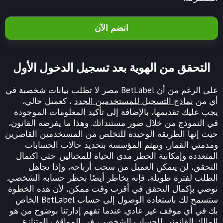
انضم الآن
التحقق من الهوية بعد تسجيل الدخول الأول
على الرغم من أن BetLabel مصر لا تطلب بيانات شخصية في
أي من
نماذج التسجيل للمستخدمين الجدد
، كعميل حالي،
يجب عليك تقديمها، بالإضافة إلى تأكيد المعلومات الموجودة
في النموذج من خلال صور مستنداتك. وهذا ما يفرضه القانون،
حيث إنها الطريقة الوحيدة للتخلص من المستخدمين القاصرين
ومدمني القمار، وتهتم المؤسسة بتحديد حالات الحسابات
المتعددة وإمكانية الحظر مدى الحياة للمحتالين. حتى اكتمال
التحقق، لن يتمكن العميل من سحب أرباحه، وإذا تجاهل
الطلب لفترة طويلة، فإنه يخاطر أيضًا بحظر حسابه الشخصي.
نوصي بإكمال التحقق في أقرب وقت ممكن، لأن هذه الخطوة
ستسمح لك باستعادة الوصول إلى حساب BetLabel الخاص
بك في أي موقف غير عادي. عندما تفهم إدارتنا بوضوح من هو
المالك القانوني للحساب الشخصي، في المواقف المتنازع