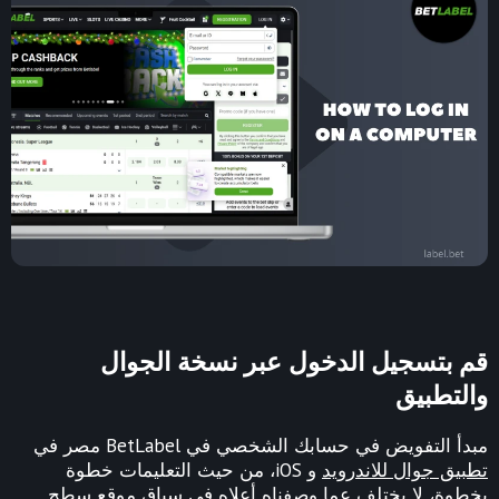
قم بتسجيل الدخول عبر نسخة الجوال
والتطبيق
مبدأ التفويض في حسابك الشخصي في BetLabel مصر في
تطبيق جوال للاندرويد
و iOS، من حيث التعليمات خطوة
بخطوة، لا يختلف عما وصفناه أعلاه في سياق موقع سطح