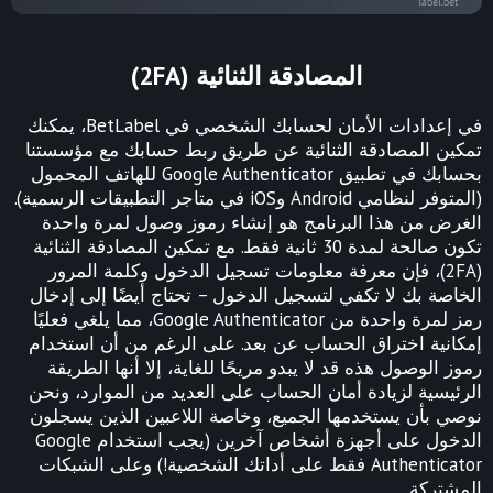
المصادقة الثنائية (2FA)
في إعدادات الأمان لحسابك الشخصي في BetLabel، يمكنك
تمكين المصادقة الثنائية عن طريق ربط حسابك مع مؤسستنا
بحسابك في تطبيق Google Authenticator للهاتف المحمول
(المتوفر لنظامي Android وiOS في متاجر التطبيقات الرسمية).
الغرض من هذا البرنامج هو إنشاء رموز وصول لمرة واحدة
تكون صالحة لمدة 30 ثانية فقط. مع تمكين المصادقة الثنائية
(2FA)، فإن معرفة معلومات تسجيل الدخول وكلمة المرور
الخاصة بك لا تكفي لتسجيل الدخول – تحتاج أيضًا إلى إدخال
رمز لمرة واحدة من Google Authenticator، مما يلغي فعليًا
إمكانية اختراق الحساب عن بعد. على الرغم من أن استخدام
رموز الوصول هذه قد لا يبدو مريحًا للغاية، إلا أنها الطريقة
الرئيسية لزيادة أمان الحساب على العديد من الموارد، ونحن
نوصي بأن يستخدمها الجميع، وخاصة اللاعبين الذين يسجلون
الدخول على أجهزة أشخاص آخرين (يجب استخدام Google
Authenticator فقط على أداتك الشخصية!) وعلى الشبكات
المشتركة.