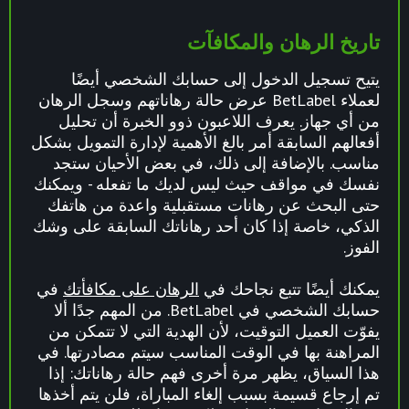
تاريخ الرهان والمكافآت
يتيح تسجيل الدخول إلى حسابك الشخصي أيضًا
لعملاء BetLabel عرض حالة رهاناتهم وسجل الرهان
من أي جهاز. يعرف اللاعبون ذوو الخبرة أن تحليل
أفعالهم السابقة أمر بالغ الأهمية لإدارة التمويل بشكل
مناسب. بالإضافة إلى ذلك، في بعض الأحيان ستجد
نفسك في مواقف حيث ليس لديك ما تفعله - ويمكنك
حتى البحث عن رهانات مستقبلية واعدة من هاتفك
الذكي، خاصة إذا كان أحد رهاناتك السابقة على وشك
الفوز.
يمكنك أيضًا تتبع نجاحك في
الرهان على مكافأتك
في
حسابك الشخصي في BetLabel. من المهم جدًا ألا
يفوّت العميل التوقيت، لأن الهدية التي لا تتمكن من
المراهنة بها في الوقت المناسب سيتم مصادرتها. في
هذا السياق، يظهر مرة أخرى فهم حالة رهاناتك: إذا
تم إرجاع قسيمة بسبب إلغاء المباراة، فلن يتم أخذها