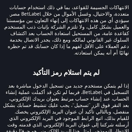
الانتهاكات الجسيمة للقواعد، بما في ذلك استخدام حسابات
متعددة، والاحتيال، وغسل الأموال من خلال BetLabel مصر.
سيؤدي أي من هذه الانتهاكات إلى إنهاء التعاون بين مؤسستنا
والعميل بشكل كامل، ولا تلتزم الشركة بإثبات ذنب المستخدم.
كقاعدة عامة، من المستحيل استعادة الحساب بعد اكتشاف
السلوك غير القانوني لمالكه. ومع ذلك، يجدر الاتصال بخدمة
دعم العملاء على الأقل لفهم ما إذا كان حسابك قد تم حظره
نهائيًا أم أنه يمكن استعادته.
لم يتم استلام رمز التأكيد
إذا لم يتمكن مستخدم جديد من تسجيل الدخول مباشرة بعد
التسجيل في BetLabel، فربما لم تكن قد أكملت عملية إنشاء
الحساب. عند إنشاء حساب مرتبط بعنوان بريدك الإلكتروني،
بعد النقر فوق الزر “تسجيل”، يجب عليك تنشيط حسابك بشكل
منفصل، وبالتالي تأكيد أن عنوان البريد الإلكتروني يخصك.
للقيام بذلك، اتبع الرابط الموجود في البريد الإلكتروني الذي
أرسلته شركتنا إلى عنوان البريد الإلكتروني الذي قدمته. وقت
الانتظار النموذجي لمثل هذا البريد الإلكتروني هو حرفيًا دقيقة