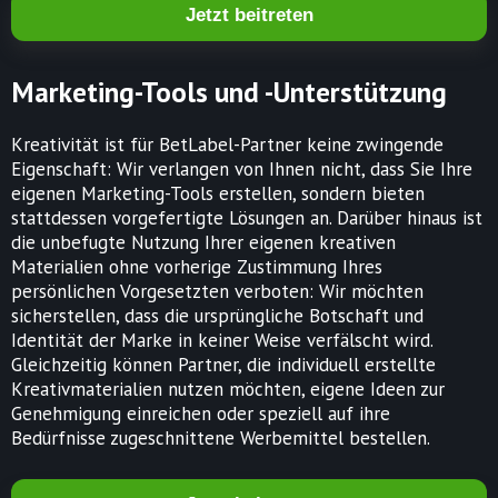
Jetzt beitreten
Marketing-Tools und -Unterstützung
Kreativität ist für BetLabel-Partner keine zwingende
Eigenschaft: Wir verlangen von Ihnen nicht, dass Sie Ihre
eigenen Marketing-Tools erstellen, sondern bieten
stattdessen vorgefertigte Lösungen an. Darüber hinaus ist
die unbefugte Nutzung Ihrer eigenen kreativen
Materialien ohne vorherige Zustimmung Ihres
persönlichen Vorgesetzten verboten: Wir möchten
sicherstellen, dass die ursprüngliche Botschaft und
Identität der Marke in keiner Weise verfälscht wird.
Gleichzeitig können Partner, die individuell erstellte
Kreativmaterialien nutzen möchten, eigene Ideen zur
Genehmigung einreichen oder speziell auf ihre
Bedürfnisse zugeschnittene Werbemittel bestellen.