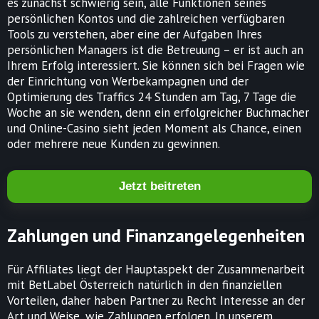
es zunächst schwierig sein, alle Funktionen seines
persönlichen Kontos und die zahlreichen verfügbaren
Tools zu verstehen, aber eine der Aufgaben Ihres
persönlichen Managers ist die Betreuung – er ist auch an
Ihrem Erfolg interessiert. Sie können sich bei Fragen wie
der Einrichtung von Werbekampagnen und der
Optimierung des Traffics 24 Stunden am Tag, 7 Tage die
Woche an sie wenden, denn ein erfolgreicher Buchmacher
und Online-Casino sieht jeden Moment als Chance, einen
oder mehrere neue Kunden zu gewinnen.
Jetzt beitreten
Zahlungen und Finanzangelegenheiten
Für Affiliates liegt der Hauptaspekt der Zusammenarbeit
mit BetLabel Österreich natürlich in den finanziellen
Vorteilen, daher haben Partner zu Recht Interesse an der
Art und Weise, wie Zahlungen erfolgen. In unserem