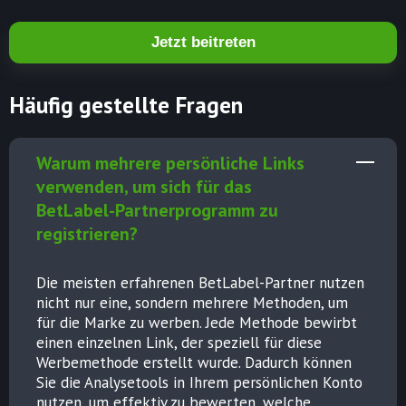
Jetzt beitreten
Häufig gestellte Fragen
Warum mehrere persönliche Links
verwenden, um sich für das
BetLabel-Partnerprogramm zu
registrieren?
Die meisten erfahrenen BetLabel-Partner nutzen
nicht nur eine, sondern mehrere Methoden, um
für die Marke zu werben. Jede Methode bewirbt
einen einzelnen Link, der speziell für diese
Werbemethode erstellt wurde. Dadurch können
Sie die Analysetools in Ihrem persönlichen Konto
nutzen, um effektiv zu bewerten, welche