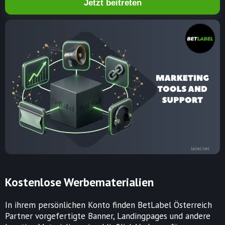
Jetzt beitreten
Kostenlose Werbematerialien
In ihrem persönlichen Konto finden BetLabel Österreich
Partner vorgefertigte Banner, Landingpages und andere