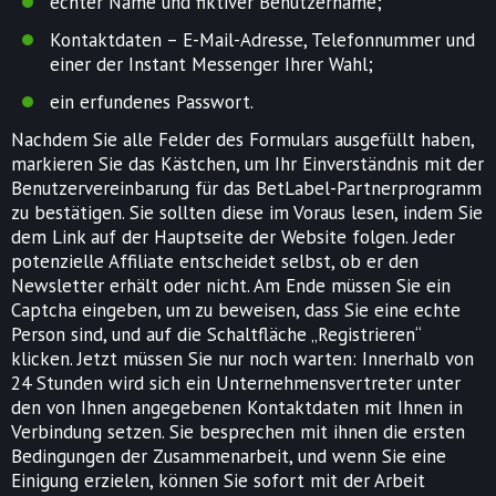
echter Name und fiktiver Benutzername;
Kontaktdaten – E-Mail-Adresse, Telefonnummer und
einer der Instant Messenger Ihrer Wahl;
ein erfundenes Passwort.
Nachdem Sie alle Felder des Formulars ausgefüllt haben,
markieren Sie das Kästchen, um Ihr Einverständnis mit der
Benutzervereinbarung für das BetLabel-Partnerprogramm
zu bestätigen. Sie sollten diese im Voraus lesen, indem Sie
dem Link auf der Hauptseite der Website folgen. Jeder
potenzielle Affiliate entscheidet selbst, ob er den
Newsletter erhält oder nicht. Am Ende müssen Sie ein
Captcha eingeben, um zu beweisen, dass Sie eine echte
Person sind, und auf die Schaltfläche „Registrieren“
klicken. Jetzt müssen Sie nur noch warten: Innerhalb von
24 Stunden wird sich ein Unternehmensvertreter unter
den von Ihnen angegebenen Kontaktdaten mit Ihnen in
Verbindung setzen. Sie besprechen mit ihnen die ersten
Bedingungen der Zusammenarbeit, und wenn Sie eine
Einigung erzielen, können Sie sofort mit der Arbeit