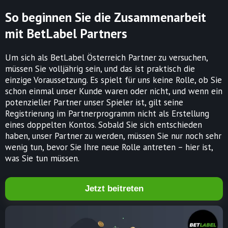
So beginnen Sie die Zusammenarbeit
mit BetLabel Partners
Um sich als BetLabel Österreich Partner zu versuchen,
müssen Sie volljährig sein, und das ist praktisch die
einzige Voraussetzung. Es spielt für uns keine Rolle, ob Sie
schon einmal unser Kunde waren oder nicht, und wenn ein
potenzieller Partner unser Spieler ist, gilt seine
Registrierung im Partnerprogramm nicht als Erstellung
eines doppelten Kontos. Sobald Sie sich entschieden
haben, unser Partner zu werden, müssen Sie nur noch sehr
wenig tun, bevor Sie Ihre neue Rolle antreten – hier ist,
was Sie tun müssen.
Jetzt beitreten