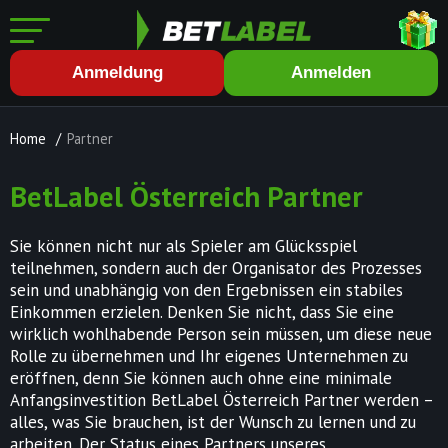
Anmeldung
Anmelden
Home
/
Partner
BetLabel Österreich Partner
Sie können nicht nur als Spieler am Glücksspiel
teilnehmen, sondern auch der Organisator des Prozesses
sein und unabhängig von den Ergebnissen ein stabiles
Einkommen erzielen. Denken Sie nicht, dass Sie eine
wirklich wohlhabende Person sein müssen, um diese neue
Rolle zu übernehmen und Ihr eigenes Unternehmen zu
eröffnen, denn Sie können auch ohne eine minimale
Anfangsinvestition BetLabel Österreich Partner werden –
alles, was Sie brauchen, ist der Wunsch zu lernen und zu
arbeiten. Der Status eines Partners unseres