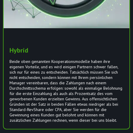
Hybrid
Beide oben genannten Kooperationsmodelle haben ihre
eigenen Vorteile, und es wird einigen Partnern schwer fallen,
sich nur für eines zu entscheiden. Tatsächlich müssen Sie sich
nicht entscheiden, sondern können mit Ihrem persönlichen
Manager vereinbaren, dass die Zahlungen nach einem
Durchschnittsschema erfolgen: sowohl als einmalige Belohnung
für die erste Einzahlung als auch als Prozentsatz des vom
geworbenen Kunden erzielten Gewinns. Aus offensichtlichen
Gründen ist der Satz in beiden Fällen etwas niedriger als bei
Standard-RevShare oder CPA, aber Sie werden für die
Gewinnung eines Kunden gut belohnt und können mit
zusätzlichen Zahlungen rechnen, wenn dieser bei uns bleibt.