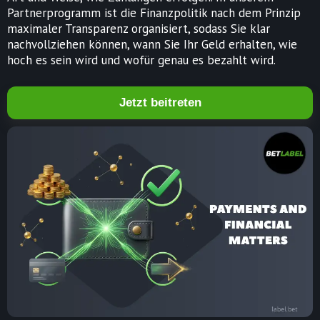
Partnerprogramm ist die Finanzpolitik nach dem Prinzip
maximaler Transparenz organisiert, sodass Sie klar
nachvollziehen können, wann Sie Ihr Geld erhalten, wie
hoch es sein wird und wofür genau es bezahlt wird.
Jetzt beitreten