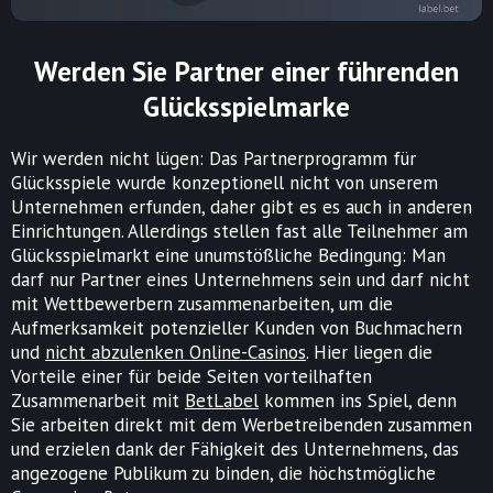
Werden Sie Partner einer führenden
Glücksspielmarke
Wir werden nicht lügen: Das Partnerprogramm für
Glücksspiele wurde konzeptionell nicht von unserem
Unternehmen erfunden, daher gibt es es auch in anderen
Einrichtungen. Allerdings stellen fast alle Teilnehmer am
Glücksspielmarkt eine unumstößliche Bedingung: Man
darf nur Partner eines Unternehmens sein und darf nicht
mit Wettbewerbern zusammenarbeiten, um die
Aufmerksamkeit potenzieller Kunden von Buchmachern
und
nicht abzulenken Online-Casinos
. Hier liegen die
Vorteile einer für beide Seiten vorteilhaften
Zusammenarbeit mit
BetLabel
kommen ins Spiel, denn
Sie arbeiten direkt mit dem Werbetreibenden zusammen
und erzielen dank der Fähigkeit des Unternehmens, das
angezogene Publikum zu binden, die höchstmögliche