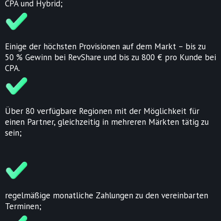
CPA und Hybrid;
Einige der höchsten Provisionen auf dem Markt – bis zu
50 % Gewinn bei RevShare und bis zu 800 € pro Kunde bei
CPA.
Über 80 verfügbare Regionen mit der Möglichkeit für
einen Partner, gleichzeitig in mehreren Märkten tätig zu
sein;
regelmäßige monatliche Zahlungen zu den vereinbarten
Terminen;