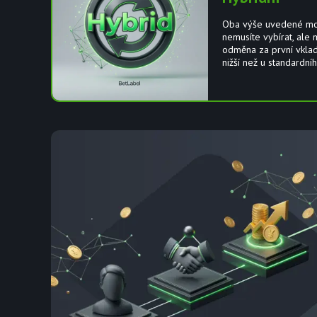
Oba výše uvedené mode
nemusíte vybírat, al
odměna za první vkla
nižší než u standardn