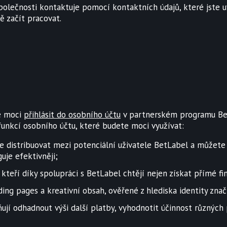
společnosti kontaktuje pomocí kontaktních údajů, které jste 
 začít pracovat.
e moci
přihlásit do osobního účtu
v partnerském programu Bet
funkcí osobního účtu, které budete moci využívat:
e distribuovat mezi potenciální uživatele BetLabel a můžete
guje efektivněji;
 kteří díky spolupráci s BetLabel chtějí nejen získat přímé fi
ng pages a kreativní obsah, ověřené z hlediska identity znač
ují odhadnout výši další platby, vyhodnotit účinnost různýc