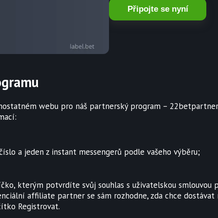
Připojte se nyní
rogramu
amostatném webu pro náš partnerský program – 22betpartners.
mací:
 číslo a jeden z instant messengerů podle vašeho výběru;
íčko, kterým potvrdíte svůj souhlas s uživatelskou smlouvou
ciální affiliate partner se sám rozhodne, zda chce dostávat 
čítko Registrovat.