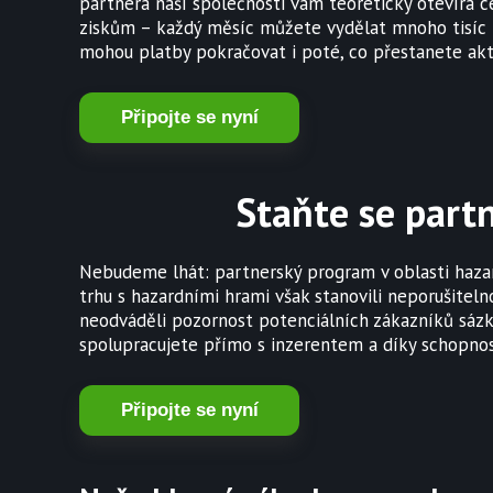
partnera naší společnosti vám teoreticky otevírá
ziskům – každý měsíc můžete vydělat mnoho tisíc 
mohou platby pokračovat i poté, co přestanete akt
Připojte se nyní
Staňte se part
Nebudeme lhát: partnerský program v oblasti hazard
trhu s hazardními hrami však stanovili neporušit
neodváděli pozornost potenciálních zákazníků sáz
spolupracujete přímo s inzerentem a díky schopnos
Připojte se nyní