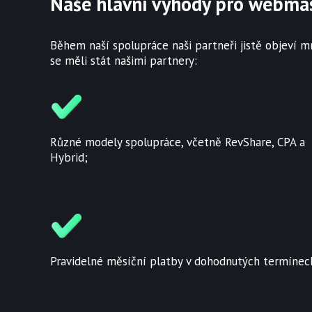
Naše hlavní výhody pro webma
Během naší spolupráce naši partneři jistě objeví m
se měli stát našimi partnery:
Různé modely spolupráce, včetně RevShare, CPA a
Hybrid;
Pravidelné měsíční platby v dohodnutých termínec