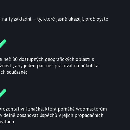
a ty základní – ty, které jasně ukazují, proč byste
e než 80 dostupných geografických oblastí s
ností, aby jeden partner pracoval na několika
ích současně;
prezentativní značka, která pomáhá webmasterům
videlně dosahovat úspěchů v jejich propagačních
ivitách.