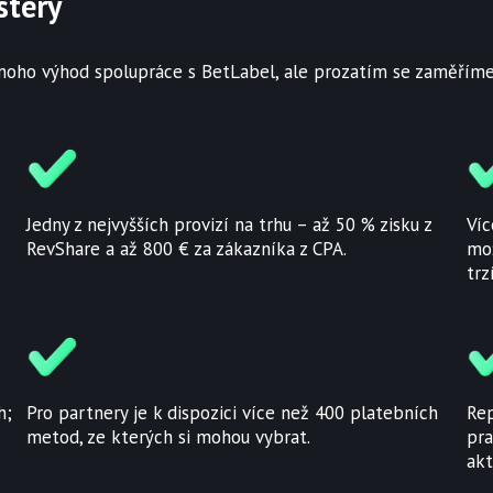
stery
noho výhod spolupráce s BetLabel, ale prozatím se zaměříme n
Jedny z nejvyšších provizí na trhu – až 50 % zisku z
Víc
RevShare a až 800 € za zákazníka z CPA.
mož
trz
h;
Pro partnery je k dispozici více než 400 platebních
Re
metod, ze kterých si mohou vybrat.
pra
akt