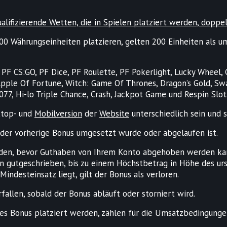
lifizierende Wetten, die in Spielen platziert werden, doppel
00 Währungseinheiten platzieren, gelten 200 Einheiten als u
: PF CS:GO, PF Dice, PF Roulette, PF Pokerlight, Lucky Wheel,
 Apple Of Fortune, Witch: Game Of Thrones, Dragon’s Gold, S
2077, Hi-lo Triple Chance, Crash, Jackpot Game und Respin Slot
ktop- und
Mobilversion
der
Website
unterschiedlich sein und s
 der vorherige Bonus umgesetzt wurde oder abgelaufen ist.
den, bevor Guthaben von Ihrem Konto abgehoben werden ka
 gutgeschrieben, bis zu einem Höchstbetrag in Höhe des ur
desteinsatz liegt, gilt der Bonus als verloren.
allen, sobald der Bonus abläuft oder storniert wird.
des Bonus platziert werden, zählen für die Umsatzbedingunge