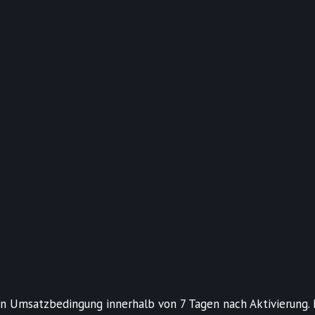
chen Umsatzbedingung innerhalb von 7 Tagen nach Aktivierun