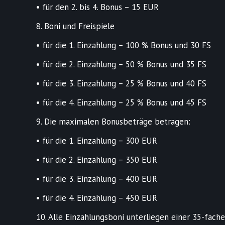
• für den 2. bis 4. Bonus – 15 EUR
8. Boni und Freispiele
• für die 1. Einzahlung – 100 % Bonus und 30 FS
• für die 2. Einzahlung – 50 % Bonus und 35 FS
• für die 3. Einzahlung – 25 % Bonus und 40 FS
• für die 4. Einzahlung – 25 % Bonus und 45 FS
9. Die maximalen Bonusbeträge betragen:
• für die 1. Einzahlung – 300 EUR
• für die 2. Einzahlung – 350 EUR
• für die 3. Einzahlung – 400 EUR
• für die 4. Einzahlung – 450 EUR
10. Alle Einzahlungsboni unterliegen einer 35-fa