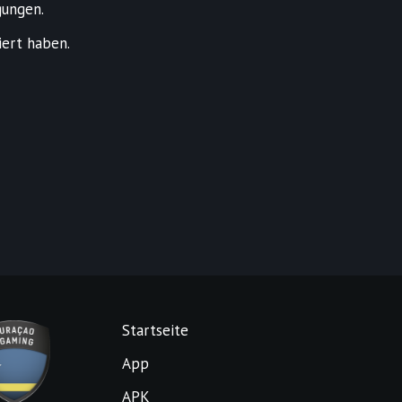
gungen.
iert haben.
Startseite
App
APK