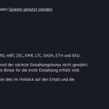
enden
Spielen genutzt werden:
WD, mBT, ZEC, XMR, LTC, DASH, ETH und XAU.
wird der nächste Einzahlungsbonus nicht gewährt.
 Bonus für die erste Einzahlung erfüllt sind.
ie dies im Hinblick auf den Erhalt und die