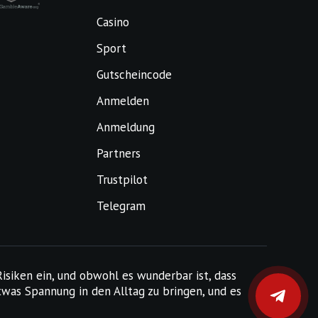
Casino
Sport
Gutscheincode
Anmelden
Anmeldung
Partners
Trustpilot
Telegram
isiken ein, und obwohl es wunderbar ist, dass
twas Spannung in den Alltag zu bringen, und es