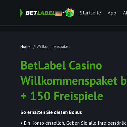
Startseite
App
A
Home
/
Willkommenspaket
BetLabel Casino
Willkommenspaket b
+ 150 Freispiele
So erhalten Sie diesen Bonus
•
Ein Konto erstellen
, Geben Sie alle Ihre persönli