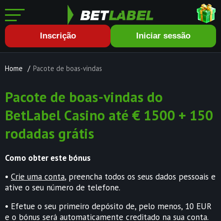
Inscrição
Iniciar sessão
Home
/
Pacote de boas-vindas
Pacote de boas-vindas do
BetLabel Casino até € 1500 + 150
rodadas grátis
Como obter este bónus
•
Crie uma conta
, preencha todos os seus dados pessoais e
ative o seu número de telefone.
• Efetue o seu primeiro depósito de, pelo menos, 10 EUR
e o bónus será automaticamente creditado na sua conta.