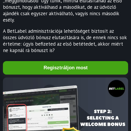
„meggondolásod” úgy tűnik, mintha elutasítanád az első
bónuszt, hogy aktiválhasd a másodikat, de az üdvözlő
ajándék csak egyszer aktiválható, vagyis nincs második
esély.
A BetLabel adminisztrációja lehetőséget biztosít az
összes üdvözlő bónusz elutasítására is, de ennek nincs sok
értelme: úgyis befizeted az első betétedet, akkor miért
ne kapnál rá bónuszt is?
Regisztráljon most