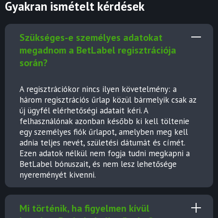
Gyakran ismételt kérdések
Szükséges-e személyes adatokat
megadnom a BetLabel regisztrációja
során?
A regisztrációkor nincs ilyen követelmény: a
három regisztrációs űrlap közül bármelyik csak az
új ügyfél elérhetőségi adatait kéri. A
felhasználónak azonban később ki kell töltenie
egy személyes fiók űrlapot, amelyben meg kell
adnia teljes nevét, születési dátumát és címét.
Ezen adatok nélkül nem fogja tudni
megkapni a
BetLabel bónuszait
, és nem lesz lehetősége
nyereményét kivenni.
Mi történik, ha figyelmen kívül