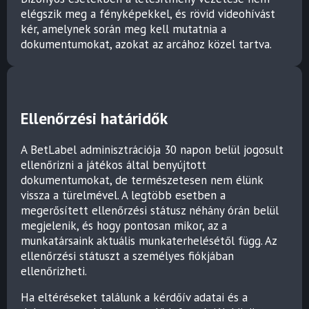
elégszik meg a fényképekkel, és rövid videohívást
kér, amelynek során meg kell mutatnia a
dokumentumokat, azokat az arcához közel tartva.
Ellenőrzési határidők
A BetLabel adminisztrációja 30 napon belül jogosult
ellenőrizni a játékos által benyújtott
dokumentumokat, de természetesen nem élünk
vissza a türelmével. A legtöbb esetben a
megerősített ellenőrzési státusz néhány órán belül
megjelenik, és hogy pontosan mikor, az a
munkatársaink aktuális munkaterhelésétől függ. Az
ellenőrzési státuszt a személyes fiókjában
ellenőrizheti.
Ha eltéréseket találunk a kérdőív adatai és a