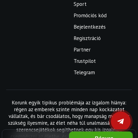
Sport
Promóciós kód
Bejelentkezés
Regisztráció
Partner
Trustpilot
Telegram
Korunk egyik tipikus problémája az izgalom hiánya:
régen az emberek szinte minden nap kockázatot
vállaltak, és bár csodálatos, hogy manapság már nincs
szükség ilyesmire, az élet néha túl unalmassá válhat. A
szerencsejátékok segíthetnek egy kis izgalmat
csempészni az életbe, és teljesen biztonságosak, ha