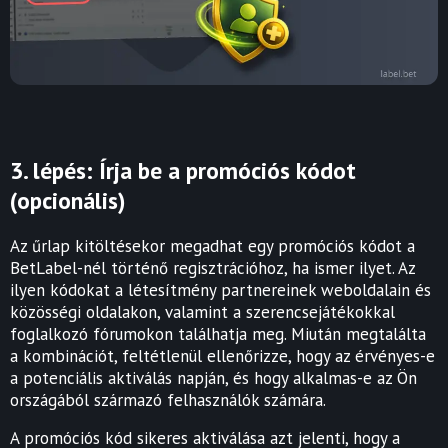
3. lépés: Írja be a promóciós kódot
(opcionális)
Az űrlap kitöltésekor megadhat egy promóciós kódot a
BetLabel-nél történő regisztrációhoz, ha ismer ilyet. Az
ilyen kódokat a létesítmény partnereinek weboldalain és
közösségi oldalakon, valamint a szerencsejátékokkal
foglalkozó fórumokon találhatja meg. Miután megtalálta
a kombinációt, feltétlenül ellenőrizze, hogy az érvényes-e
a potenciális aktiválás napján, és hogy alkalmas-e az Ön
országából származó felhasználók számára.
A promóciós kód sikeres aktiválása azt jelenti, hogy a