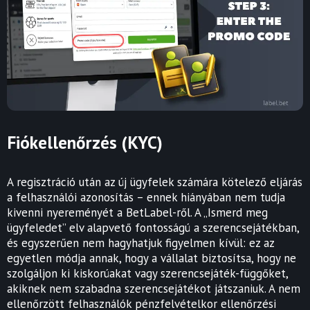
Fiókellenőrzés (KYC)
A regisztráció után az új ügyfelek számára kötelező eljárás
a felhasználói azonosítás – ennek hiányában nem tudja
kivenni nyereményét a BetLabel-ről. A „Ismerd meg
ügyfeledet” elv alapvető fontosságú a szerencsejátékban,
és egyszerűen nem hagyhatjuk figyelmen kívül: ez az
egyetlen módja annak, hogy a vállalat biztosítsa, hogy ne
szolgáljon ki kiskorúakat vagy szerencsejáték-függőket,
akiknek nem szabadna szerencsejátékot játszaniuk. A nem
ellenőrzött felhasználók pénzfelvételkor ellenőrzési