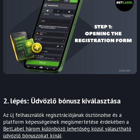
2. lépés: Üdvözlő bónusz kiválasztása
Az új felhasználók regisztrációjának ösztönzése és a
platform képességeinek megismertetése érdekében a
BetLabel három különböző lehetőség közül választható
üdvözlő bónuszokat kínál
: