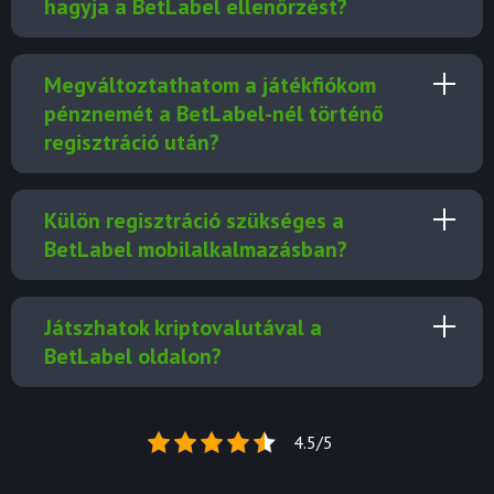
hagyja a BetLabel ellenőrzést?
Megváltoztathatom a játékfiókom
pénznemét a BetLabel-nél történő
regisztráció után?
Külön regisztráció szükséges a
BetLabel mobilalkalmazásban?
Játszhatok kriptovalutával a
BetLabel oldalon?
4.5/5