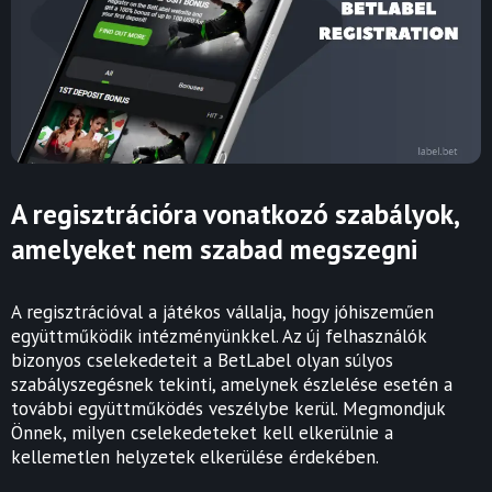
A regisztrációra vonatkozó szabályok,
amelyeket nem szabad megszegni
A regisztrációval a játékos vállalja, hogy jóhiszeműen
együttműködik intézményünkkel. Az új felhasználók
bizonyos cselekedeteit a BetLabel olyan súlyos
szabályszegésnek tekinti, amelynek észlelése esetén a
további együttműködés veszélybe kerül. Megmondjuk
Önnek, milyen cselekedeteket kell elkerülnie a
kellemetlen helyzetek elkerülése érdekében.