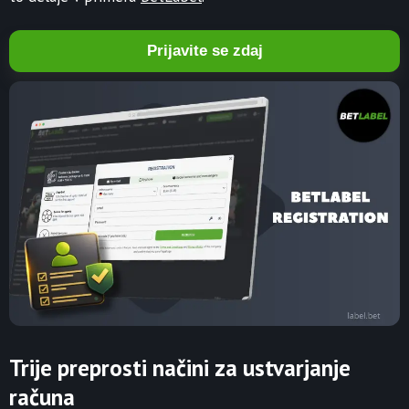
Prijavite se zdaj
Trije preprosti načini za ustvarjanje
računa