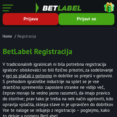
Prijava
Prijavi se
Home
/
Registracija
BetLabel Registracija
V tradicionalnih igralnicah ni bila potrebna registracija
igralcev: obiskovalci so bili fizično prisotni, za sodelovanje
v
igri so plačali z gotovino
in dobitke so prejeli v gotovini.
S prehodom igralniške industrije na splet se je vse
drastično spremenilo: zaposleni stranke ne vidijo več,
čeprav morajo še vedno jasno razumeti, da imajo pravico
do storitve; prav tako je treba na nek način ugotoviti, kdo
opravlja vplačila, sklepa stave in je upravičen do dobitkov.
Vse te naloge se rešujejo z registracijo – poglejmo, kako
to deluje v primeru
BetLabel
.