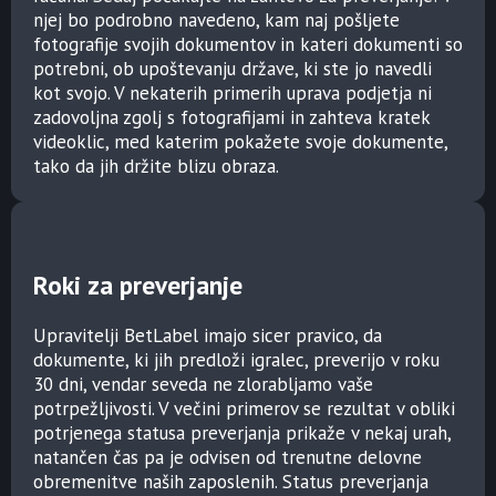
njej bo podrobno navedeno, kam naj pošljete
fotografije svojih dokumentov in kateri dokumenti so
potrebni, ob upoštevanju države, ki ste jo navedli
kot svojo. V nekaterih primerih uprava podjetja ni
zadovoljna zgolj s fotografijami in zahteva kratek
videoklic, med katerim pokažete svoje dokumente,
tako da jih držite blizu obraza.
Roki za preverjanje
Upravitelji BetLabel imajo sicer pravico, da
dokumente, ki jih predloži igralec, preverijo v roku
30 dni, vendar seveda ne zlorabljamo vaše
potrpežljivosti. V večini primerov se rezultat v obliki
potrjenega statusa preverjanja prikaže v nekaj urah,
natančen čas pa je odvisen od trenutne delovne
obremenitve naših zaposlenih. Status preverjanja