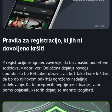
Pravila za registracijo, ki jih ni
dovoljeno kršiti
Z registracijo se igralec zavezuje, da bo z našim podjetjem
sodeloval v dobri veri. Določena dejanja novega
uporabnika bo BetLabel obravnaval kot tako hude kršitve,
da bo ob njihovem odkritju ogroženo nadaljnje
sodelovanje. Da bi preprečili neprijetne situacije, vam
bomo pojasnili, katerih dejanj se morate izogibati.