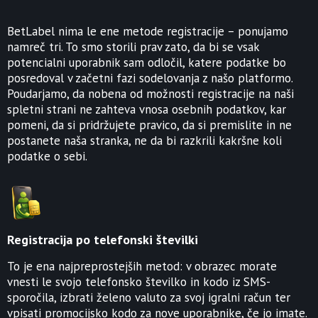
BetLabel nima le ene metode registracije – ponujamo
namreč tri. To smo storili prav zato, da bi se vsak
potencialni uporabnik sam odločil, katere podatke bo
posredoval v začetni fazi sodelovanja z našo platformo.
Poudarjamo, da nobena od možnosti registracije na naši
spletni strani ne zahteva vnosa osebnih podatkov, kar
pomeni, da si pridržujete pravico, da si premislite in ne
postanete naša stranka, ne da bi razkrili kakršne koli
podatke o sebi.
Registracija po telefonski številki
To je ena najpreprostejših metod: v obrazec morate
vnesti le svojo telefonsko številko in kodo iz SMS-
sporočila, izbrati želeno valuto za svoj igralni račun ter
vpisati promocijsko kodo
za nove uporabnike, če jo imate.