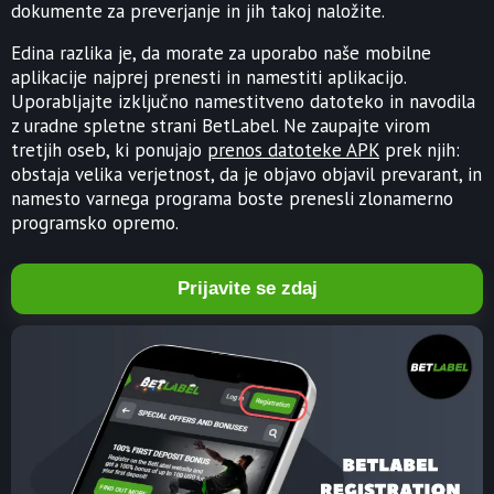
dokumente za preverjanje in jih takoj naložite.
Edina razlika je, da morate za uporabo naše mobilne
aplikacije najprej prenesti in namestiti aplikacijo.
Uporabljajte izključno namestitveno datoteko in navodila
z uradne spletne strani BetLabel. Ne zaupajte virom
tretjih oseb, ki ponujajo
prenos datoteke APK
prek njih:
obstaja velika verjetnost, da je objavo objavil prevarant, in
namesto varnega programa boste prenesli zlonamerno
programsko opremo.
Prijavite se zdaj