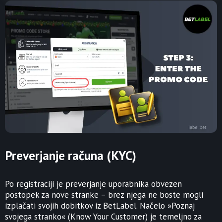
Preverjanje računa (KYC)
Po registraciji je preverjanje uporabnika obvezen
postopek za nove stranke – brez njega ne boste mogli
izplačati svojih dobitkov iz BetLabel. Načelo »Poznaj
svojega stranko« (Know Your Customer) je temeljno za