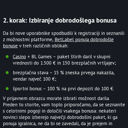
2. korak: Izbiranje dobrodošlega bonusa
Da bi nove uporabnike spodbudili k registraciji in seznanili
z možnostmi platforme,
BetLabel ponuja dobrodošle
bonuse
v treh različnih oblikah:
Casino
+ BL Games – paket štirih daril v skupni
vrednosti do 1.500 € in 150 brezplačnih vrtljajev;
brezplačna stava – 15 % zneska prvega nakazila,
vendar največ 100 €;
športni bonus – 100 % na prvi depozit do 100 €.
V prijavnem obrazcu morate izbrati možnost darila.
Preden to storite, vam toplo priporočamo, da se seznanite
s celotnimi pogoji in določili vsakega bonusa: nekateri
novinci slepo izberejo največji dobrodošlni paket, ki ga
ponuja igralnica, ne da bi se zavedali, da je prejem in