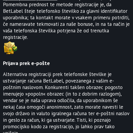
Pomembna prednost te metode registracije je, da
BetLabel šteje telefonsko številko za glavni identifikator
uporabnika; ta kontakt morate v vsakem primeru potrditi,
če nameravate tekmovati za naše bonuse, in na ta način je
vaša telefonska številka potrjena že od trenutka
registracije.
Prijava prek e-pošte
Alternativa registraciji prek telefonske številke je
ustvarjanje računa BetLabel, povezanega z vašim e-
poštnim naslovom. Konkurenti takšen obrazec pogosto
imenujejo »popoln« obrazec (in to z dobrim razlogom),
vendar se je naša uprava odločila, da uporabnikom še
nekaj časa omogoči anonimnost, zato morate navesti le
svojo državo in valuto igralnega računa ter e-poštni naslov
in geslo za račun, ki ga ustvarjate. Tisti, ki poznajo
promocijsko kodo za registracijo, jo lahko prav tako
vpišejo.