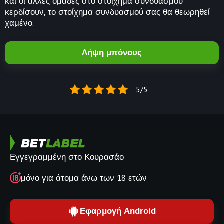
και οι άλλες ομάδες στο στοίχημα συνδυασμού
κερδίσουν, το στοίχημα συνδυασμού σας θα θεωρηθεί
χαμένο.
Λήψη μπόνους
5/5
Εγγεγραμμένη στο Κουρασάο
μόνο για άτομα άνω των 18 ετών
Εφαρμογή Android