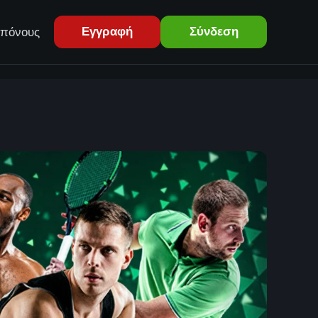
πόνους
Εγγραφή
Σύνδεση