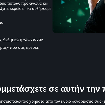
 δύο τύπων: προ-αγώνα και
ξατε κερδίσει, θα αυξήσουμε
ού
ες
Αθλητικά
ή «Ζωντανά».
έρας» που σας αρέσει.
μμετάσχετε σε αυτήν τη
χρησιμοποιώντας χρήματα από τον κύριο λογαριασμό σας 