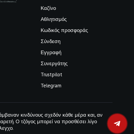
Καζίνο
Αθλητισμός
Κωδικός προσφοράς
Σύνδεση
Εγγραφή
Συνεργάτης
Trustpilot
Telegram
άμβαναν κινδύνους σχεδόν κάθε μέρα και, αν
 βαρετή. Ο τζόγος μπορεί να προσθέσει λίγο
λεγχο.