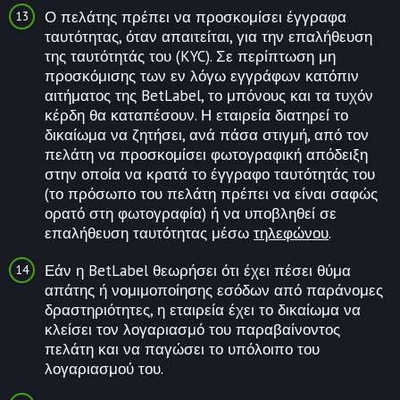
Ο πελάτης πρέπει να προσκομίσει έγγραφα
ταυτότητας, όταν απαιτείται, για την επαλήθευση
της ταυτότητάς του (KYC). Σε περίπτωση μη
προσκόμισης των εν λόγω εγγράφων κατόπιν
αιτήματος της BetLabel, το μπόνους και τα τυχόν
κέρδη θα καταπέσουν. Η εταιρεία διατηρεί το
δικαίωμα να ζητήσει, ανά πάσα στιγμή, από τον
πελάτη να προσκομίσει φωτογραφική απόδειξη
στην οποία να κρατά το έγγραφο ταυτότητάς του
(το πρόσωπο του πελάτη πρέπει να είναι σαφώς
ορατό στη φωτογραφία) ή να υποβληθεί σε
επαλήθευση ταυτότητας μέσω
τηλεφώνου
.
Εάν η BetLabel θεωρήσει ότι έχει πέσει θύμα
απάτης ή νομιμοποίησης εσόδων από παράνομες
δραστηριότητες, η εταιρεία έχει το δικαίωμα να
κλείσει τον λογαριασμό του παραβαίνοντος
πελάτη και να παγώσει το υπόλοιπο του
λογαριασμού του.