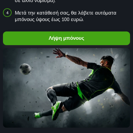
σε άλλο νόμισμα).
Μετά την κατάθεσή σας, θα λάβετε αυτόματα
μπόνους ύψους έως 100 ευρώ.
Λήψη μπόνους