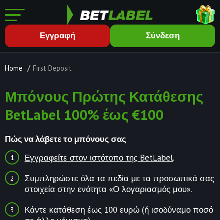
Εγγραφή
Σύνδεση
Home
/
First Deposit
Μπόνους Πρώτης Κατάθεσης
BetLabel 100% έως €100
Πώς να λάβετε το μπόνους σας
Εγγραφείτε στον ιστότοπο της BetLabel
.
Συμπληρώστε όλα τα πεδία με τα προσωπικά σας
στοιχεία στην ενότητα «Ο λογαριασμός μου».
Κάντε κατάθεση έως 100 ευρώ (ή ισοδύναμο ποσό