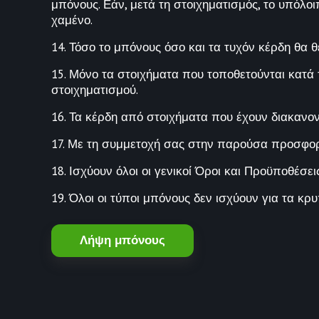
μπόνους. Εάν, μετά τη στοιχηματισμός, το υπόλο
χαμένο.
14. Τόσο το μπόνους όσο και τα τυχόν κέρδη θα
15. Μόνο τα στοιχήματα που τοποθετούνται κατά 
στοιχηματισμού.
16. Τα κέρδη από στοιχήματα που έχουν διακανονι
17. Με τη συμμετοχή σας στην παρούσα προσφορά,
18. Ισχύουν όλοι οι γενικοί Όροι και Προϋποθέσεις
19. Όλοι οι τύποι μπόνους δεν ισχύουν για τα κρ
Λήψη μπόνους