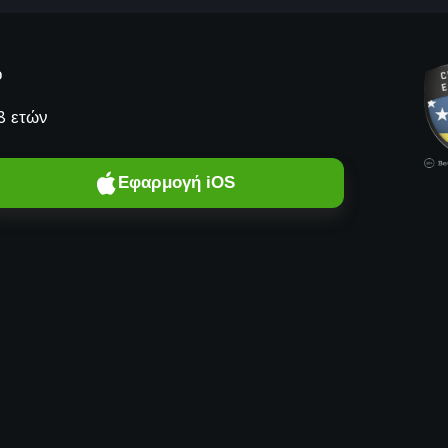
ο
8 ετών
Εφαρμογή iOS