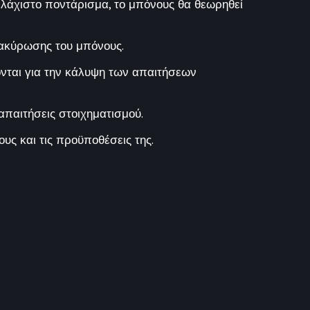
 ελάχιστο ποντάρισμα, το μπόνους θα θεωρηθεί
 ακύρωσης του μπόνους.
ονται για την κάλυψη των απαιτήσεων
απαιτήσεις στοιχηματισμού.
υς και τις προϋποθέσεις της.