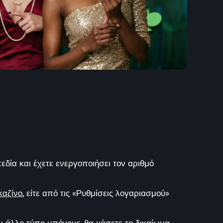
εδία και έχετε ενεργοποιήσει τον αριθμό
καζίνο
, είτε από τις «Ρυθμίσεις λογαριασμού»