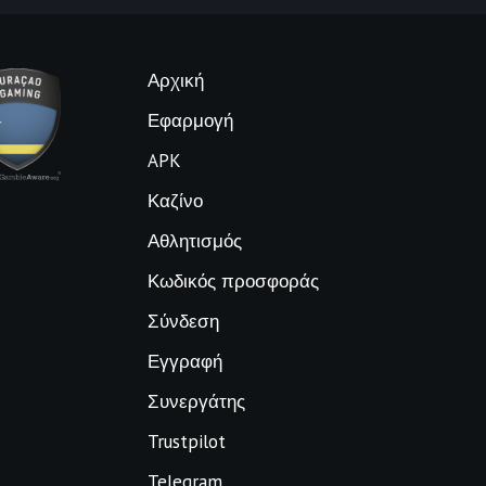
Αρχική
Εφαρμογή
APK
Καζίνο
Αθλητισμός
Κωδικός προσφοράς
Σύνδεση
Εγγραφή
Συνεργάτης
Trustpilot
Telegram