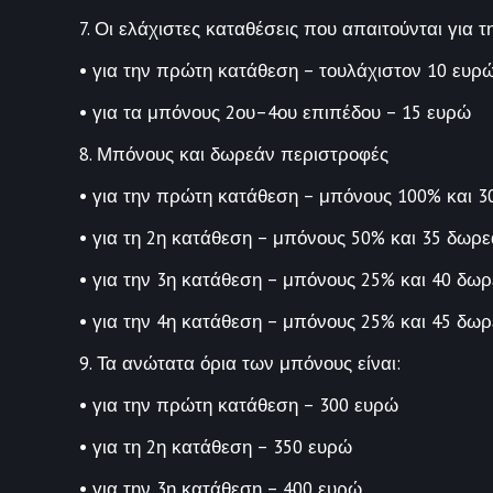
7. Οι ελάχιστες καταθέσεις που απαιτούνται για τ
• για την πρώτη κατάθεση – τουλάχιστον 10 ευρ
• για τα μπόνους 2ου–4ου επιπέδου – 15 ευρώ
8. Μπόνους και δωρεάν περιστροφές
• για την πρώτη κατάθεση – μπόνους 100% και 
• για τη 2η κατάθεση – μπόνους 50% και 35 δωρ
• για την 3η κατάθεση – μπόνους 25% και 40 δω
• για την 4η κατάθεση – μπόνους 25% και 45 δω
9. Τα ανώτατα όρια των μπόνους είναι:
• για την πρώτη κατάθεση – 300 ευρώ
• για τη 2η κατάθεση – 350 ευρώ
• για την 3η κατάθεση – 400 ευρώ