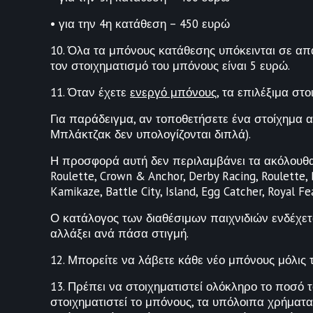
• για την 4η κατάθεση – 450 ευρώ
10. Όλα τα μπόνους κατάθεσης υπόκεινται σε απ
τον στοιχηματισμό του μπόνους είναι 5 ευρώ.
11. Όταν έχετε
ενεργό μπόνους
, τα επιλέξιμα στ
Για παράδειγμα, αν τοποθετήσετε ένα στοίχημα α
Μπλάκτζακ δεν υπολογίζονται διπλά).
Η προσφορά αυτή δεν περιλαμβάνει τα ακόλουθα παι
Roulette, Crown & Anchor, Derby Racing, Roulette,
Kamikaze, Battle City, Island, Egg Catcher, Royal Fe
Ο κατάλογος των διαθέσιμων παιχνιδιών ενδέχετα
αλλάξει ανά πάσα στιγμή.
12. Μπορείτε να λάβετε κάθε νέο μπόνους μόλις τ
13. Πρέπει να στοιχηματιστεί ολόκληρο το ποσ
στοιχηματιστεί το μπόνους, τα υπόλοιπα χρήματ