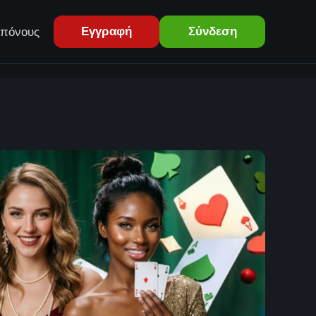
πόνους
Εγγραφή
Σύνδεση