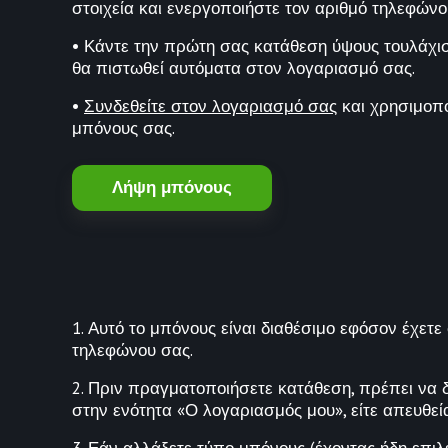
στοιχεία και ενεργοποιήστε τον αριθμό τηλεφώνο
• Κάντε την πρώτη σας κατάθεση ύψους τουλάχισ
θα πιστωθεί αυτόματα στον λογαριασμό σας.
•
Συνδεθείτε στον λογαριασμό σας
και χρησιμοπο
μπόνους σας.
Λήψη μπόνους
1. Αυτό το μπόνους είναι διαθέσιμο εφόσον έχετ
τηλεφώνου σας.
2. Πριν πραγματοποιήσετε κατάθεση, πρέπει να
στην ενότητα «Ο λογαριασμός μου», είτε απευθεί