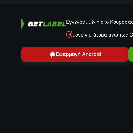
Εγγεγραμμένη στο Κουρασά
μόνο για άτομα άνω των 1
Εφαρμογή Android