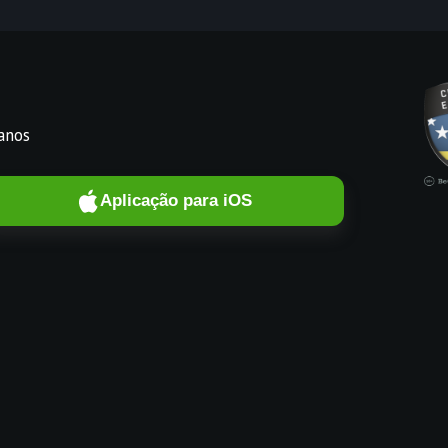
anos
Aplicação para iOS