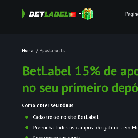
Página
Home
/
Aposta Grátis
BetLabel 15% de apo
no seu primeiro depó
Como obter seu bônus
Cadastre-se no site BetLabel.
Preencha todos os campos obrigatórios em Mi