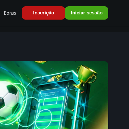
Bónus
Inscrição
Iniciar sessão