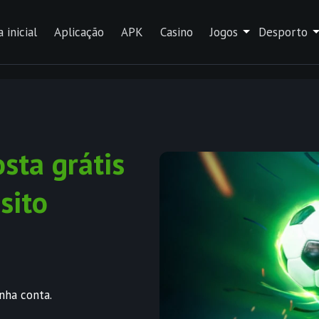
 inicial
Aplicação
APK
Casino
Jogos
Desporto
sta grátis
sito
nha conta.