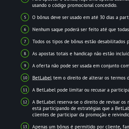
usando o código promocional concedido.
O bônus deve ser usado em até 30 dias a part
Nenhum saque poderá ser feito até que todas 
Todos os tipos de bônus estão desabilitados 
As apostas totais e handicap não estão incluíd
A oferta não pode ser usada em conjunto com 
BetLabel
tem o direito de alterar os termos d
A BetLabel pode limitar ou recusar a particip
A BetLabel reserva-se o direito de revisar os 
está participando de estratégias que a BetLabe
clientes de participar da promoção e reivindi
Apenas um bônus é permitido por cliente, fam