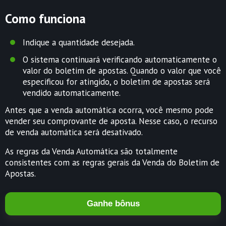
Como funciona
Indique a quantidade desejada.
O sistema continuará verificando automaticamente o
valor do boletim de apostas. Quando o valor que você
especificou for atingido, o boletim de apostas será
vendido automaticamente.
Antes que a venda automática ocorra, você mesmo pode
vender seu comprovante de aposta. Nesse caso, o recurso
de venda automática será desativado.
As regras da Venda Automática são totalmente
consistentes com as regras gerais da Venda do Boletim de
Apostas.
Ganhe bônus