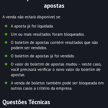
apostas
A venda não estará disponível se:
A aposta já foi liquidada.
Um ou mais resultados foram bloqueados.
O boletim de apostas contém resultados que não
podem ser vendidos.
O boletim de apostas já foi vendido.
O valor do boletim de apostas mudou – neste caso,
você precisará verificar o novo valor do boletim de
apostas.
A venda de boletos também pode ser bloqueada em
outros casos a critério da empresa.
Questões Técnicas