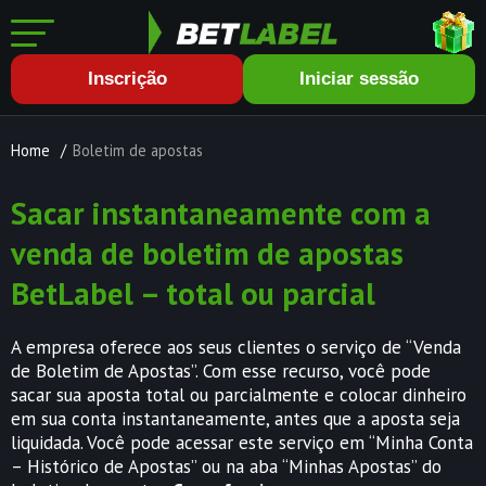
Inscrição
Iniciar sessão
Home
/
Boletim de apostas
Sacar instantaneamente com a
venda de boletim de apostas
BetLabel – total ou parcial
A empresa oferece aos seus clientes o serviço de “Venda
de Boletim de Apostas”. Com esse recurso, você pode
sacar sua aposta total ou parcialmente e colocar dinheiro
em sua conta instantaneamente, antes que a aposta seja
liquidada. Você pode acessar este serviço em “Minha Conta
– Histórico de Apostas” ou na aba “Minhas Apostas” do