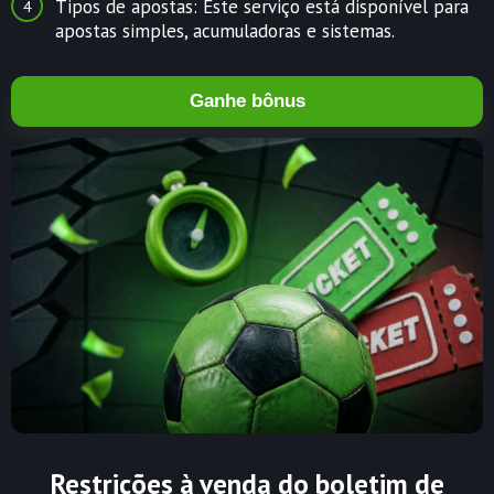
Tipos de apostas: Este serviço está disponível para
apostas simples, acumuladoras e sistemas.
Ganhe bônus
Restrições à venda do boletim de