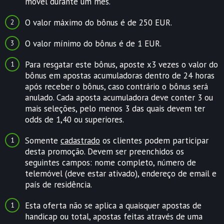
móvel durante um mês.
O valor máximo do bônus é de 250 EUR.
O valor mínimo do bônus é de 1 EUR.
Para resgatar este bônus, aposte x3 vezes o valor do
bônus em apostas acumuladoras dentro de 24 horas
após receber o bônus, caso contrário o bônus será
anulado. Cada aposta acumuladora deve conter 3 ou
mais seleções, pelo menos 3 das quais devem ter
odds de 1,40 ou superiores.
Somente
cadastrado
os clientes podem participar
desta promoção. Devem ser preenchidos os
seguintes campos: nome completo, número de
telemóvel (deve estar ativado), endereço de email e
país de residência.
Esta oferta não se aplica a quaisquer apostas de
handicap ou total, apostas feitas através de uma