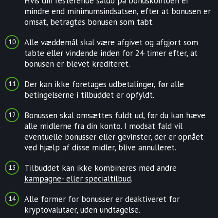
Hvis din resterende saldo på bonuskontoen er
mindre end minimumsindsatsen, efter at bonusen er
omsat, betragtes bonusen som tabt.
Alle væddemål skal være afgivet og afgjort som
tabte eller vindende inden for 24 timer efter, at
bonusen er blevet krediteret.
Der kan ikke foretages udbetalinger, før alle
betingelserne i tilbuddet er opfyldt.
Bonussen skal omsættes fuldt ud, før du kan hæve
alle midlerne fra din konto. I modsat fald vil
eventuelle bonusser eller gevinster, der er opnået
ved hjælp af disse midler, blive annulleret.
Tilbuddet kan ikke kombineres med andre
kampagne- eller specialtilbud
.
Alle former for bonusser er deaktiveret for
kryptovalutaer, uden undtagelse.