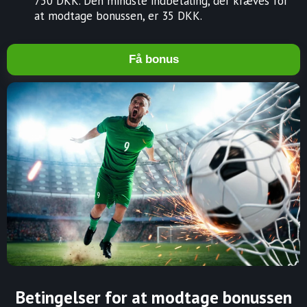
750 DKK. Den mindste indbetaling, der kræves for
at modtage bonussen, er 35 DKK.
Få bonus
Betingelser for at modtage bonussen