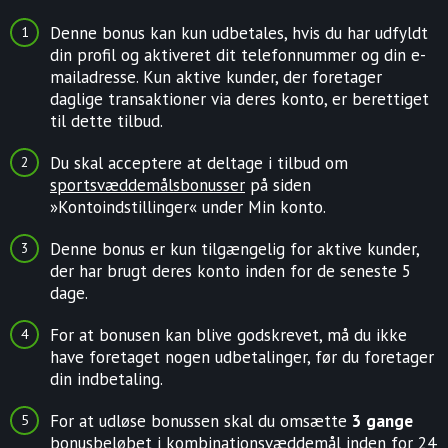
Denne bonus kan kun udbetales, hvis du har udfyldt
din profil og aktiveret dit telefonnummer og din e-
mailadresse. Kun aktive kunder, der foretager
daglige transaktioner via deres konto, er berettiget
til dette tilbud.
Du skal acceptere at deltage i tilbud om
sportsvæddemålsbonusser
på siden
»Kontoindstillinger« under Min konto.
Denne bonus er kun tilgængelig for aktive kunder,
der har brugt deres konto inden for de seneste 5
dage.
For at bonusen kan blive godskrevet, må du ikke
have foretaget nogen udbetalinger, før du foretager
din indbetaling.
For at udløse bonussen skal du omsætte
3 gange
bonusbeløbet i kombinationsvæddemål inden for 24